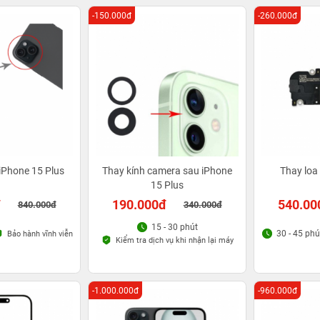
-150.000đ
-260.000đ
iPhone 15 Plus
Thay kính camera sau iPhone
Thay loa
15 Plus
đ
190.000đ
540.00
840.000đ
340.000đ
15 - 30 phút
30 - 45 phú
Bảo hành vĩnh viễn
Kiểm tra dịch vụ khi nhận lại máy
-1.000.000đ
-960.000đ