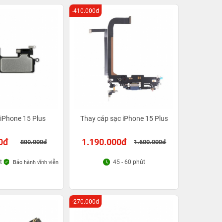
-410.000đ
 iPhone 15 Plus
Thay cáp sạc iPhone 15 Plus
0đ
1.190.000đ
800.000đ
1.600.000đ
t
45 - 60 phút
Bảo hành vĩnh viễn
-270.000đ