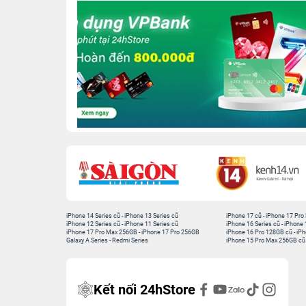
iPhone 14 Series cũ
-
iPhone 13 Series cũ
iPhone 17 cũ
-
iPhone 17 Pro
iPhone 12 Series cũ
-
iPhone 11 Series cũ
iPhone 16 Series cũ
-
iPhone 
iPhone 17 Pro Max 256GB
-
iPhone 17 Pro 256GB
iPhone 16 Pro 128GB cũ
-
iPh
Galaxy A Series
-
Redmi Series
iPhone 15 Pro Max 256GB cũ
Kết nối 24hStore