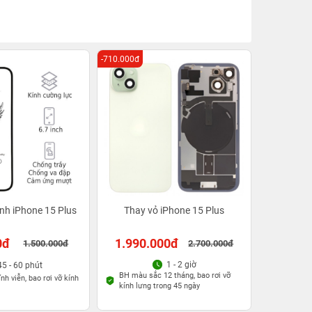
-710.000đ
nh iPhone 15 Plus
Thay vỏ iPhone 15 Plus
0đ
1.990.000đ
1.500.000đ
2.700.000đ
1 - 2 giờ
45 - 60 phút
BH màu sắc 12 tháng, bao rơi vỡ
nh viễn, bao rơi vỡ kính
kính lưng trong 45 ngày