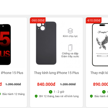
-360.000đ
-610.000đ
 iPhone 15 Plus
Thay kính lưng iPhone 15 Plus
Thay mặt kí
đ
840.000đ
890.00
1.390.000đ
1.200.000đ
1 - 2 giờ
Bảo hành 12 tháng
BH 12 tháng, bao rơi vỡ kính lưng
Bảo hành vĩ