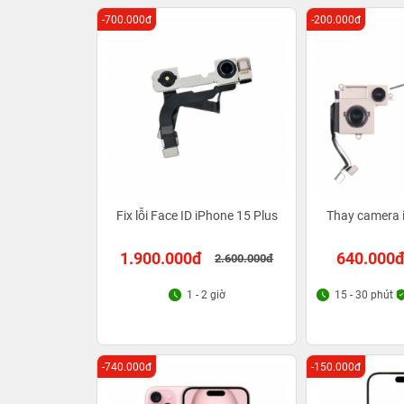
-700.000đ
-200.000đ
Fix lỗi Face ID iPhone 15 Plus
Thay camera 
1.900.000đ
640.000
2.600.000đ
1 - 2 giờ
15 - 30 phút
-740.000đ
-150.000đ