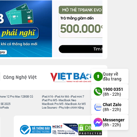
Quay về
đầu trang
1900 0351
(8h - 22h)
hone 12 Pro Max 128GB Cũ
iPad A16
-
iPad Air M4
-
iPad mini 7
iPad Pro M5
-
MacBook Neo
Chat Zalo
 SE 2025
MacBook Pro M5
-
MacBook Air M5
AirPods
Loa Sounarc
-
Phụ kiện chính hãng
(8h - 22h)
Messenger
(8h - 22h)