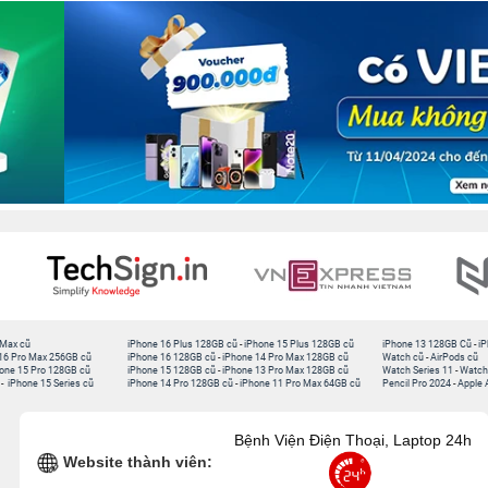
 Max cũ
iPhone 16 Plus 128GB cũ
-
iPhone 15 Plus 128GB cũ
iPhone 13 128GB Cũ
-
iP
16 Pro Max 256GB cũ
iPhone 16 128GB cũ
-
iPhone 14 Pro Max 128GB cũ
Watch cũ
-
AirPods cũ
one 15 Pro 128GB cũ
iPhone 15 128GB cũ
-
iPhone 13 Pro Max 128GB cũ
Watch Series 11
-
Watch
-
iPhone 15 Series cũ
iPhone 14 Pro 128GB cũ
-
iPhone 11 Pro Max 64GB cũ
Pencil Pro 2024
-
Apple 
Bệnh Viện Điện Thoại, Laptop 24h
Website thành viên: