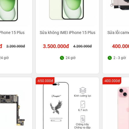
iPhone 15 Plus
Sửa không IMEI iPhone 15 Plus
Sửa lỗi cam
đ
3.500.000đ
400.00
2.200.000đ
4.200.000đ
24 giờ
24 giờ
2 - 3 giờ
-650.000đ
-400.000đ