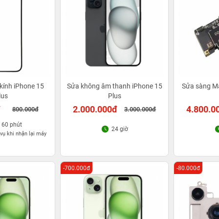
kính iPhone 15
Sửa không âm thanh iPhone 15
Sửa sàng Ma
lus
Plus
đ
2.000.000đ
4.800.0
800.000đ
3.000.000đ
- 60 phút
24 giờ
vụ khi nhận lại máy
-700.000đ
-80.000đ