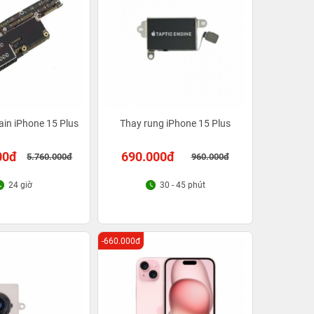
in iPhone 15 Plus
Thay rung iPhone 15 Plus
00đ
690.000đ
5.760.000đ
960.000đ
24 giờ
30 - 45 phút
-660.000đ