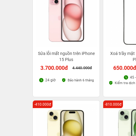
Sửa lỗi mất nguồn trên iPhone
Xoá trầy mặt 
15 Plus
P
3.700.000đ
650.000
4.440.000đ
45 
24 giờ
Bảo hành 6 tháng
Kiểm tra dịch 
-410.000đ
-810.000đ