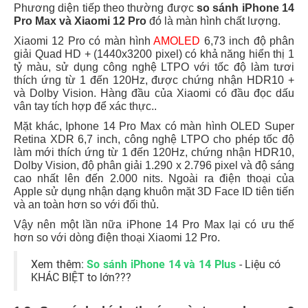
Phương diện tiếp theo thường được
so sánh iPhone 14
Pro Max và Xiaomi 12 Pro
đó là màn hình chất lượng.
Xiaomi 12 Pro có màn hình
AMOLED
6,73 inch độ phân
giải Quad HD + (1440x3200 pixel) có khả năng hiển thị 1
tỷ màu, sử dụng công nghệ LTPO với tốc độ làm tươi
thích ứng từ 1 đến 120Hz, được chứng nhận HDR10 +
và Dolby Vision. Hàng đầu của Xiaomi có đầu đọc dấu
vân tay tích hợp để xác thực..
Mặt khác, Iphone 14 Pro Max có màn hình OLED Super
Retina XDR 6,7 inch, công nghệ LTPO cho phép tốc độ
làm mới thích ứng từ 1 đến 120Hz, chứng nhận HDR10,
Dolby Vision, độ phân giải 1.290 x 2.796 pixel và độ sáng
cao nhất lên đến 2.000 nits. Ngoài ra điện thoại của
Apple sử dụng nhận dạng khuôn mặt 3D Face ID tiên tiến
và an toàn hơn so với đối thủ.
Vậy nên một lần nữa iPhone 14 Pro Max lại có ưu thế
hơn so với dòng điện thoại Xiaomi 12 Pro.
Xem thêm:
So sánh iPhone 14 và 14 Plus
- Liệu có
KHÁC BIỆT to lớn???