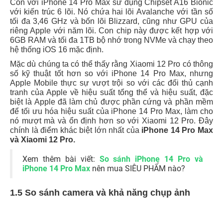
Còn với iPhone 14 Pro Max sử dụng Chipset A16 Bionic
với kiến ​​trúc 6 lõi. Nó chứa hai lõi Avalanche với tần số
tối đa 3,46 GHz và bốn lõi Blizzard, cũng như GPU của
riêng Apple với năm lõi. Con chip này được kết hợp với
6GB RAM và tối đa 1TB bộ nhớ trong NVMe và chạy theo
hệ thống iOS 16 mặc định.
Mặc dù chúng ta có thể thấy rằng Xiaomi 12 Pro có thông
số kỹ thuật tốt hơn so với iPhone 14 Pro Max, nhưng
Apple Mobile thực sự vượt trội so với các đối thủ cạnh
tranh của Apple về hiệu suất tổng thể và hiệu suất, đặc
biệt là Apple đã làm chủ được phần cứng và phần mềm
để tối ưu hóa hiệu suất của iPhone 14 Pro Max, làm cho
nó mượt mà và ổn định hơn so với Xiaomi 12 Pro. Đây
chính là điểm khác biệt lớn nhất của
iPhone 14 Pro Max
và Xiaomi 12 Pro.
Xem thêm bài viết:
So sánh iPhone 14 Pro và
iPhone 14 Pro Max
nên mua SIÊU PHẨM nào?
1.5 So sánh camera và khả năng chụp ảnh