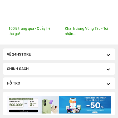
100% trúng quà - Quẫy hè
Khai trương Vũng Tàu - Tới
thả ga!
nhận...
VỀ 24HSTORE
CHÍNH SÁCH
HỖ TRỢ