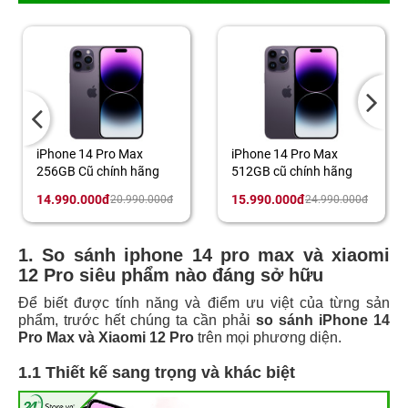
one 14 Pro Max
iPhone 14 Pro Max
iPhone
GB Cũ chính hãng
512GB cũ chính hãng
128GB 
990.000đ
15.990.000đ
13.990
20.990.000đ
24.990.000đ
1. So sánh iphone 14 pro max và xiaomi
12 Pro siêu phẩm nào đáng sở hữu
Để biết được tính năng và điểm ưu việt của từng sản
phẩm, trước hết chúng ta cần phải
so sánh iPhone 14
Pro Max và Xiaomi 12 Pro
trên mọi phương diện.
1.1 Thiết kế sang trọng và khác biệt