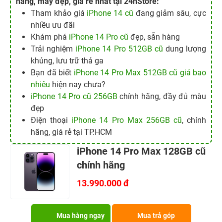
hãng, máy đẹp, giá rẻ nhất tại 24hStore:
Tham khảo giá
iPhone 14 cũ
đang giảm sâu, cực
nhiều ưu đãi
Khám phá
iPhone 14 Pro cũ
đẹp, sẵn hàng
Trải nghiệm
iPhone 14 Pro 512GB cũ
dung lượng
khủng, lưu trữ thả ga
Bạn đã biết
iPhone 14 Pro Max 512GB cũ giá bao
nhiêu
hiện nay chưa?
iPhone 14 Pro cũ 256GB
chính hãng, đầy đủ màu
đẹp
Điện thoại
iPhone 14 Pro Max 256GB cũ
, chính
hãng, giá rẻ tại TP.HCM
iPhone 14 Pro Max 128GB cũ
chính hãng
13.990.000 đ
Mua hàng ngay
Mua trả góp