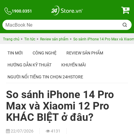
1900.0351
Trang chủ
Tin tức
Review sản phẩm
So sánh iPhone 14 Pro Max và Xiaom
TIN MỚI
CÔNG NGHỆ
REVIEW SẢN PHẨM
HƯỚNG DẪN KỸ THUẬT
KHUYẾN MÃI
NGƯỜI NỔI TIẾNG TIN CHỌN 24HSTORE
So sánh iPhone 14 Pro
Max và Xiaomi 12 Pro
KHÁC BIỆT ở đâu?
22/07/2026
4131