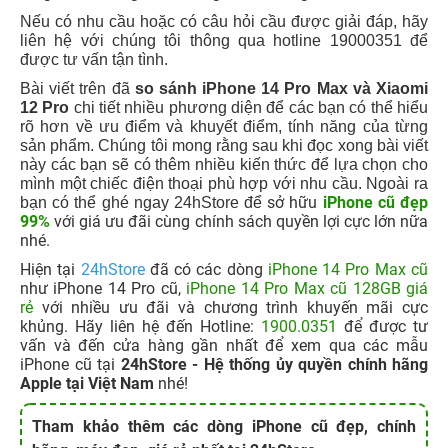
Nếu có nhu cầu hoặc có câu hỏi cầu được giải đáp, hãy
liên hệ với chúng tôi thông qua hotline 19000351 để
được tư vấn tận tình.
Bài viết trên đã
so sánh iPhone 14 Pro Max và Xiaomi
12 Pro
chi tiết nhiều phương diện để các bạn có thể hiểu
rõ hơn về ưu điểm và khuyết điểm, tính năng của từng
sản phẩm. Chúng tôi mong rằng sau khi đọc xong bài viết
này các bạn sẽ có thêm nhiều kiến thức để lựa chọn cho
mình một chiếc điện thoại phù hợp với nhu cầu. Ngoài ra
sở hữu
iPhone cũ đẹp
bạn có thể ghé ngay 24hStore để
99%
với giá ưu đãi cùng chính sách quyền lợi cực lớn nữa
nhé.
Hiện tại
24hStore
đã có các dòng
iPhone 14 Pro Max cũ
như iPhone 14 Pro cũ,
iPhone 14 Pro Max cũ 128GB giá
rẻ
với nhiều ưu đãi và chương trình khuyến mãi cực
khủng. Hãy liên hệ đến Hotline:
1900.0351
để được tư
vấn và đến cửa hàng gần nhất để xem qua các mẫu
iPhone cũ tại
24hStore - Hệ thống ủy quyền chính hãng
Apple tại Việt Nam
nhé!
Tham khảo thêm các dòng iPhone cũ đẹp, chính