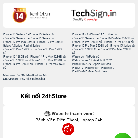
iPhone 14 Series cũ
-
iPhone 13 Series cũ
iPhone 17 cũ
-
iPhone 17 Pro Max cũ
iPhone 12 Series cũ
-
iPhone 11 Series cũ
iPhone 16 Series cũ
-
iPhone 16 Pro Max 256GB cũ
iPhone 17 Pro Max 256GB
-
iPhone 17 Pro 256GB
iPhone 16 Pro 128GB cũ
-
iPhone 15 Pro 128GB cũ
Galaxy A Series
-
Redmi Series
iPhone 15 Pro Max 256GB cũ
-
iPhone 15 Series cũ
iPhone 16 Plus 128GB cũ
-
iPhone 15 Plus 128GB
iPhone 13 128GB Cũ
-
iPhone 12 Pro Max 128GB
cũ
Cũ
iPhone 16 128GB cũ
-
iPhone 14 Pro Max 128GB cũ
Watch cũ
-
AirPods cũ
iPhone 15 128GB cũ
-
iPhone 13 Pro Max 128GB cũ
Watch Series 11
-
Watch SE 2025
iPhone 14 Pro 128GB cũ
-
iPhone 11 Pro Max 64GB
Pencil Pro 2024
-
Apple AirPods
cũ
iPad A16
-
iPad Air M4
-
iPad mini 7
iPad Pro M5
-
MacBook Neo
MacBook Pro M5
-
MacBook Air M5
Loa Sounarc
-
Phụ kiện chính hãng
Kết nối 24hStore
Website thành viên:
Bệnh Viện Điện Thoại, Laptop 24h