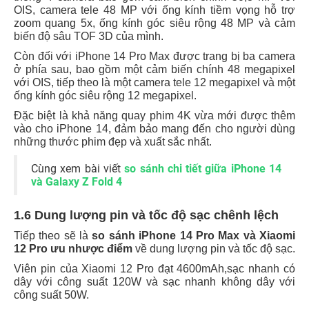
OIS, camera tele 48 MP với ống kính tiềm vọng hỗ trợ
zoom quang 5x, ống kính góc siêu rộng 48 MP và cảm
biến độ sâu TOF 3D của mình.
Còn đối với iPhone 14 Pro Max được trang bị ba camera
ở phía sau, bao gồm một cảm biến chính 48 megapixel
với OIS, tiếp theo là một camera tele 12 megapixel và một
ống kính góc siêu rộng 12 megapixel.
Đặc biệt là khả năng quay phim 4K vừa mới được thêm
vào cho iPhone 14, đảm bảo mang đến cho người dùng
những thước phim đẹp và xuất sắc nhất.
Cùng xem bài viết
so sánh chi tiết giữa iPhone 14
và Galaxy Z Fold 4
1.6 Dung lượng pin và tốc độ sạc chênh lệch
Tiếp theo sẽ là
so sánh iPhone 14 Pro Max và Xiaomi
12 Pro ưu nhược điểm
về dung lượng pin và tốc độ sạc.
Viên pin của Xiaomi 12 Pro đạt 4600mAh,sạc nhanh có
dây với công suất 120W và sạc nhanh không dây với
công suất 50W.