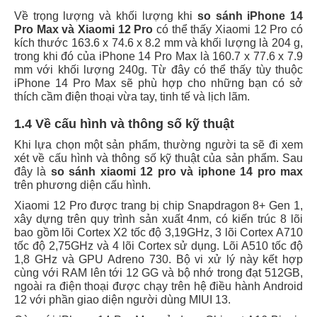
Về trọng lượng và khối lượng khi
so sánh iPhone 14
Pro Max và Xiaomi 12 Pro
có thể thấy Xiaomi 12 Pro có
kích thước 163.6 x 74.6 x 8.2 mm và khối lượng là 204 g,
trong khi đó của iPhone 14 Pro Max là 160.7 x 77.6 x 7.9
mm với khối lượng 240g. Từ đây có thể thấy tùy thuộc
iPhone 14 Pro Max sẽ phù hợp cho những bạn có sở
thích cầm điện thoại vừa tay, tinh tế và lịch lãm.
1.4 Về cấu hình và thông số kỹ thuật
Khi lựa chọn một sản phẩm, thường người ta sẽ đi xem
xét về cấu hình và thông số kỹ thuật của sản phẩm. Sau
đây là
so sánh xiaomi 12 pro và iphone 14 pro max
trên phương diện cấu hình.
Xiaomi 12 Pro được trang bị chip Snapdragon 8+ Gen 1,
xây dựng trên quy trình sản xuất 4nm, có kiến ​​trúc 8 lõi
bao gồm lõi Cortex X2 tốc độ 3,19GHz, 3 lõi Cortex A710
tốc độ 2,75GHz và 4 lõi Cortex sử dụng. Lõi A510 tốc độ
1,8 GHz và GPU Adreno 730. Bộ vi xử lý này kết hợp
cùng với RAM lên tới 12 GG và bộ nhớ trong đạt 512GB,
ngoài ra điện thoại được chạy trên hệ điều hành Android
12 với phần giao diện người dùng MIUI 13.