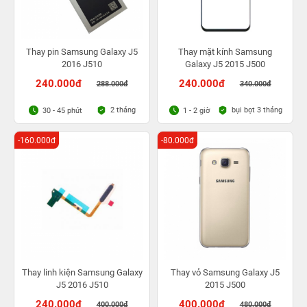
Thay pin Samsung Galaxy J5
Thay mặt kính Samsung
2016 J510
Galaxy J5 2015 J500
240.000đ
240.000đ
288.000đ
340.000đ
2 tháng
bụi bọt 3 tháng
30 - 45 phút
1 - 2 giờ
-160.000đ
-80.000đ
Thay linh kiện Samsung Galaxy
Thay vỏ Samsung Galaxy J5
J5 2016 J510
2015 J500
240.000đ
400.000đ
400.000đ
480.000đ