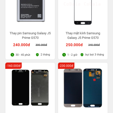
Thay pin Samsung Galaxy J5
Thay mặt kính Samsung
Prime G570
Galaxy J5 Prime G570
240.000đ
250.000đ
300.000đ
340.000đ
2 tháng
bụi bọt 3 tháng
30 - 45 phút
1 - 2 giờ
-160.000đ
-230.000đ