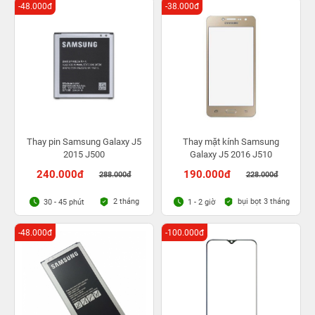
-48.000đ
-38.000đ
Thay pin Samsung Galaxy J5
Thay mặt kính Samsung
2015 J500
Galaxy J5 2016 J510
240.000đ
190.000đ
288.000đ
228.000đ
2 tháng
bụi bọt 3 tháng
30 - 45 phút
1 - 2 giờ
-48.000đ
-100.000đ