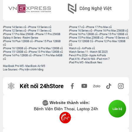
iPhone 14 Series cũ
-
iPhone 13 Series cũ
iPhone 17 cũ
-
iPhone 17 Pro Max cũ
iPhone 12 Series cũ
-
iPhone 11 Series cũ
iPhone 16 Series cũ
-
iPhone 16 Pro Max 256GB cũ
iPhone 17 Pro Max 256GB
-
iPhone 17 Pro 256GB
iPhone 16 Pro 128GB cũ
-
iPhone 15 Pro 128GB cũ
Galaxy A Series
-
Redmi Series
iPhone 15 Pro Max 256GB cũ
-
iPhone 15 Series cũ
iPhone 16 Plus 128GB cũ
-
iPhone 15 Plus 128GB
iPhone 13 128GB Cũ
-
iPhone 12 Pro Max 128GB
cũ
Cũ
iPhone 16 128GB cũ
-
iPhone 14 Pro Max 128GB cũ
Watch cũ
-
AirPods cũ
iPhone 15 128GB cũ
-
iPhone 13 Pro Max 128GB cũ
Watch Series 11
-
Watch SE 2025
iPhone 14 Pro 128GB cũ
-
iPhone 11 Pro Max 64GB
Pencil Pro 2024
-
Apple AirPods
cũ
iPad A16
-
iPad Air M4
-
iPad mini 7
iPad Pro M5
-
MacBook Neo
MacBook Pro M5
-
MacBook Air M5
Loa Sounarc
-
Phụ kiện chính hãng
Kết nối 24hStore
Website thành viên:
Bệnh Viện Điện Thoại, Laptop 24h
Liên hệ