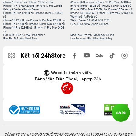
iPhone 12 Series cũ
-
iPhone 11 Series cũ
iPhone 16 Series cũ
-
iPhone 16 Pro Max 256GB cũ
iPhone 17 Pro Max 256GB
-
iPhone 17 Pro 256GB
iPhone 16 Pro 128GB cũ
-
iPhone 15 Pro 128GB cũ
Galaxy A Series
-
Redmi Series
iPhone 15 Pro Max 256GB cũ
-
iPhone 15 Series cũ
iPhone 16 Plus 128GB cũ
-
iPhone 15 Plus 128GB
iPhone 13 128GB Cũ
-
iPhone 12 Pro Max 128GB Cũ
cũ
Watch cũ
-
AirPods cũ
iPhone 16 128GB cũ
-
iPhone 14 Pro Max 128GB cũ
Watch Series 11
-
Watch SE 2025
iPhone 15 128GB cũ
-
iPhone 13 Pro Max 128GB cũ
Pencil Pro 2024
-
Apple AirPods
iPhone 14 Pro 128GB cũ
-
iPhone 11 Pro Max 64GB
cũ
iPad A16
-
iPad Air M4
-
iPad mini 7
MacBook Pro M5
-
MacBook Air M5
iPad Pro M5
-
MacBook Neo
Loa Sounarc
-
Phụ kiện chính hãng
Kết nối 24hStore
Website thành viên:
Bệnh Viện Điện Thoại, Laptop 24h
Liên hệ
CÔNG TY TNHH CÔNG NGHỆ ISTAR GCNDKHKD: 0316635415 do Sở KH & ĐT