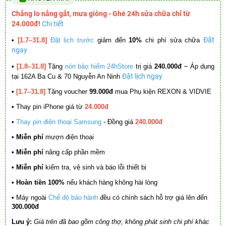
Chẳng lo nắng gắt, mưa giông - Ghé 24h sửa chữa chỉ từ
24.000đ!
Chi tiết
Đặt
•
[1.7–31.8]
Đặt lịch trước
giảm đến
10%
chi phí sửa chữa
ngay
–
•
[1.8–31.8]
Tặng
nón bảo hiểm 24hStore
trị giá
240.000đ
Áp dụng
Đặt lịch ngay
tại 162A Ba Cu & 70 Nguyễn An Ninh
•
[1.7–31.8]
Tặng voucher
99.000đ
mua Phụ kiện REXON & VIDVIE
•
Thay pin iPhone giá từ
24.000đ
•
Thay pin điện thoại Samsung
- Đồng giá
240.000đ
• Miễn phí
mượn điện thoại
• Miễn phí
nâng cấp phần mềm
•
Miễn phí
kiểm tra, vệ sinh và báo lỗi thiết bị
• Hoàn tiền 100%
nếu khách hàng không hài lòng
•
Máy ngoài
Chế độ bảo hành
đều có chính sách hỗ trợ giá lên đến
300.000đ
Lưu ý:
Giá trên đã bao gồm công thợ, không phát sinh chi phí khác