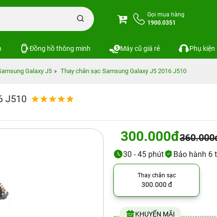
Gọi mua hàng
1900.0351
p
Đồng hồ thông minh
Máy cũ giá rẻ
Phụ kiện
Samsung Galaxy J5
Thay chân sạc Samsung Galaxy J5 2016 J510
6 J510
300.000đ
360.000
30 - 45 phút
Bảo hành 6 
Thay chân sạc
300.000 đ
KHUYẾN MÃI