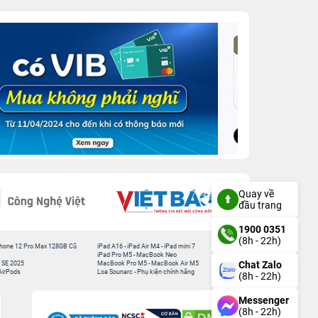
Quay về
đầu trang
1900 0351
(8h - 22h)
hone 12 Pro Max 128GB Cũ
iPad A16
-
iPad Air M4
-
iPad mini 7
iPad Pro M5
-
MacBook Neo
Chat Zalo
 SE 2025
MacBook Pro M5
-
MacBook Air M5
AirPods
Loa Sounarc
-
Phụ kiện chính hãng
(8h - 22h)
Messenger
(8h - 22h)