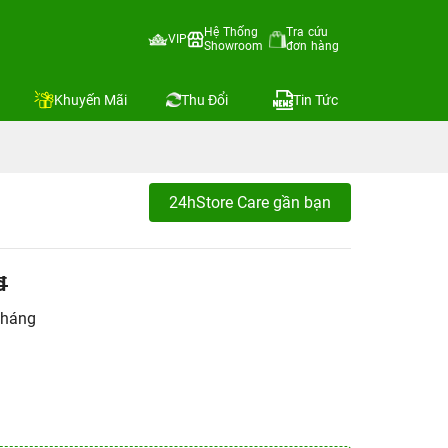
Hệ Thống
Tra cứu
VIP
Showroom
đơn hàng
Khuyến Mãi
Thu Đổi
Tin Tức
24hStore Care gần bạn
đ
tháng