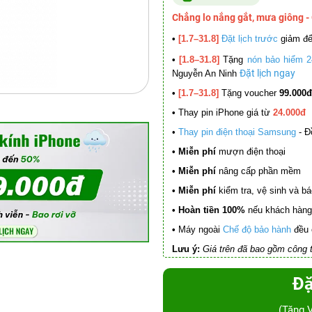
Chẳng lo nắng gắt, mưa giông -
•
[1.7–31.8]
Đặt lịch trước
giảm đ
•
[1.8–31.8]
Tặng
nón bảo hiểm 2
Đặt lịch ngay
Nguyễn An Ninh
•
[1.7–31.8]
Tặng voucher
99.000đ
•
Thay pin iPhone giá từ
24.000đ
•
Thay pin điện thoại Samsung
- Đ
• Miễn phí
mượn điện thoại
• Miễn phí
nâng cấp phần mềm
•
Miễn phí
kiểm tra, vệ sinh và báo 
• Hoàn tiền 100%
nếu khách hàng 
•
Máy ngoài
Chế độ bảo hành
đều 
Lưu ý:
Giá trên đã bao gồm công t
Đặ
(Tặng 