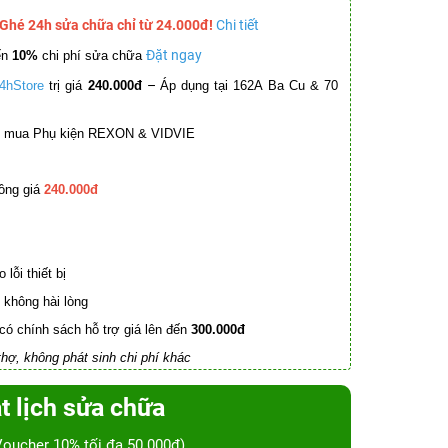
 Ghé 24h sửa chữa chỉ từ 24.000đ!
Chi tiết
Đặt ngay
ến
10%
chi phí sửa chữa
–
4hStore
trị giá
240.000đ
Áp dụng tại 162A Ba Cu & 70
mua Phụ kiện REXON & VIDVIE
ồng giá
240.000đ
lỗi thiết bị
không hài lòng
có chính sách hỗ trợ giá lên đến
300.000đ
hợ, không phát sinh chi phí khác
t lịch sửa chữa
Voucher 10% tối đa 50.000đ)