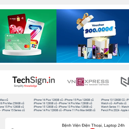
 Max cũ
iPhone 16 Plus 128GB cũ
-
iPhone 15 Plus 128GB cũ
iPhone 13 128GB Cũ
-
iP
16 Pro Max 256GB cũ
iPhone 16 128GB cũ
-
iPhone 14 Pro Max 128GB cũ
Watch cũ
-
AirPods cũ
one 15 Pro 128GB cũ
iPhone 15 128GB cũ
-
iPhone 13 Pro Max 128GB cũ
Watch Series 11
-
Watch
-
iPhone 15 Series cũ
iPhone 14 Pro 128GB cũ
-
iPhone 11 Pro Max 64GB cũ
Pencil Pro 2024
-
Apple 
Bệnh Viện Điện Thoại, Laptop 24h