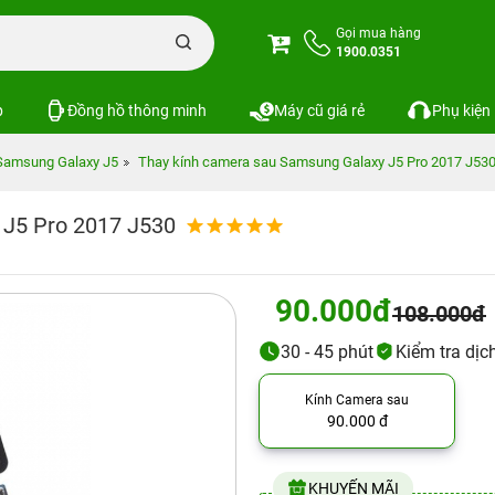
Gọi mua hàng
1900.0351
p
Đồng hồ thông minh
Máy cũ giá rẻ
Phụ kiện
Samsung Galaxy J5
Thay kính camera sau Samsung Galaxy J5 Pro 2017 J53
 J5 Pro 2017 J530
90.000đ
108.000đ
30 - 45 phút
Kiểm tra dịc
Kính Camera sau
90.000 đ
KHUYẾN MÃI