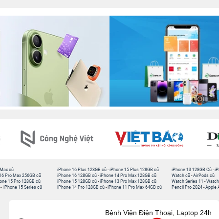
 Max cũ
iPhone 16 Plus 128GB cũ
-
iPhone 15 Plus 128GB cũ
iPhone 13 128GB Cũ
-
iP
16 Pro Max 256GB cũ
iPhone 16 128GB cũ
-
iPhone 14 Pro Max 128GB cũ
Watch cũ
-
AirPods cũ
one 15 Pro 128GB cũ
iPhone 15 128GB cũ
-
iPhone 13 Pro Max 128GB cũ
Watch Series 11
-
Watch
-
iPhone 15 Series cũ
iPhone 14 Pro 128GB cũ
-
iPhone 11 Pro Max 64GB cũ
Pencil Pro 2024
-
Apple 
Bệnh Viện Điện Thoại, Laptop 24h