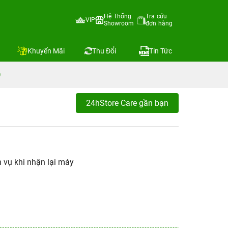
Hệ Thống
Tra cứu
VIP
Showroom
đơn hàng
Khuyến Mãi
Thu Đổi
Tin Tức
0
24hStore Care gần bạn
h vụ khi nhận lại máy