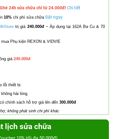
 Ghé 24h sửa chữa chỉ từ 24.000đ!
Chi tiết
Đặt ngay
ến
10%
chi phí sửa chữa
–
4hStore
trị giá
240.000đ
Áp dụng tại 162A Ba Cu & 70
mua Phụ kiện REXON & VIDVIE
ồng giá
240.000đ
lỗi thiết bị
không hài lòng
có chính sách hỗ trợ giá lên đến
300.000đ
hợ, không phát sinh chi phí khác
t lịch sửa chữa
Voucher 10% tối đa 50.000đ)