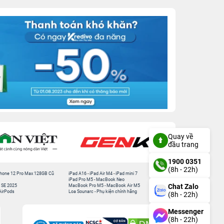
Quay về
đầu trang
1900 0351
(8h - 22h)
hone 12 Pro Max 128GB Cũ
iPad A16
-
iPad Air M4
-
iPad mini 7
iPad Pro M5
-
MacBook Neo
Chat Zalo
 SE 2025
MacBook Pro M5
-
MacBook Air M5
AirPods
Loa Sounarc
-
Phụ kiện chính hãng
(8h - 22h)
Messenger
(8h - 22h)