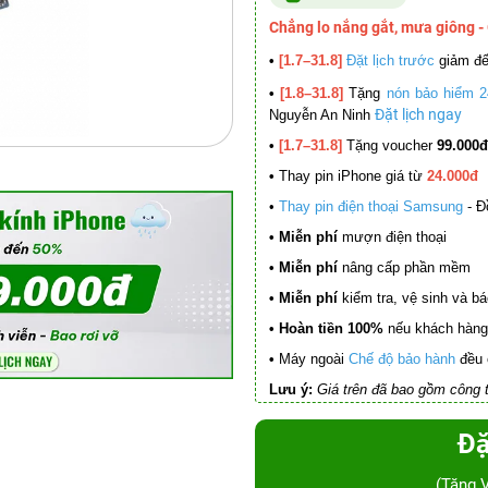
Chẳng lo nắng gắt, mưa giông -
•
[1.7–31.8]
Đặt lịch trước
giảm đ
•
[1.8–31.8]
Tặng
nón bảo hiểm 2
Đặt lịch ngay
Nguyễn An Ninh
•
[1.7–31.8]
Tặng voucher
99.000đ
•
Thay pin iPhone giá từ
24.000đ
•
Thay pin điện thoại Samsung
- Đ
• Miễn phí
mượn điện thoại
• Miễn phí
nâng cấp phần mềm
•
Miễn phí
kiểm tra, vệ sinh và báo 
• Hoàn tiền 100%
nếu khách hàng 
•
Máy ngoài
Chế độ bảo hành
đều 
Lưu ý:
Giá trên đã bao gồm công t
Đặ
(Tặng 