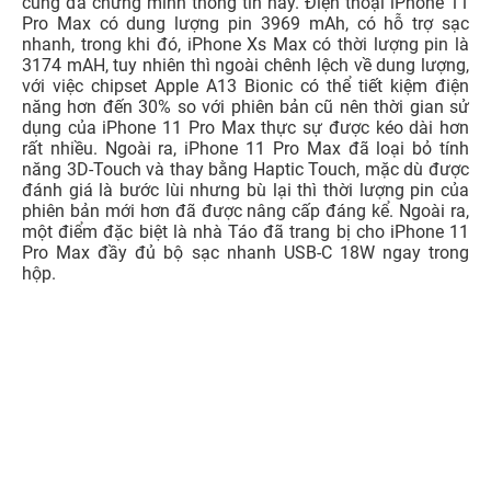
6. Thời lượng pin chênh lệch, đã có sạc nhanh
Phiên bản iPhone 11 Pro Max được hãng Apple cho biết
là có thời lượng pin lâu hơn tới 5 giờ so với iPhone Xs
Max và trải nghiệm thực tế từ người dùng phản hồi lại
cũng đã chứng minh thông tin này. Điện thoại iPhone 11
Pro Max có dung lượng pin 3969 mAh, có hỗ trợ sạc
nhanh, trong khi đó, iPhone Xs Max có thời lượng pin là
3174 mAH, tuy nhiên thì ngoài chênh lệch về dung lượng,
với việc chipset Apple A13 Bionic có thể tiết kiệm điện
năng hơn đến 30% so với phiên bản cũ nên thời gian sử
dụng của iPhone 11 Pro Max thực sự được kéo dài hơn
rất nhiều. Ngoài ra, iPhone 11 Pro Max đã loại bỏ tính
năng 3D-Touch và thay bằng Haptic Touch, mặc dù được
đánh giá là bước lùi nhưng bù lại thì thời lượng pin của
phiên bản mới hơn đã được nâng cấp đáng kể. Ngoài ra,
một điểm đặc biệt là nhà Táo đã trang bị cho iPhone 11
Pro Max đầy đủ bộ sạc nhanh USB-C 18W ngay trong
hộp.