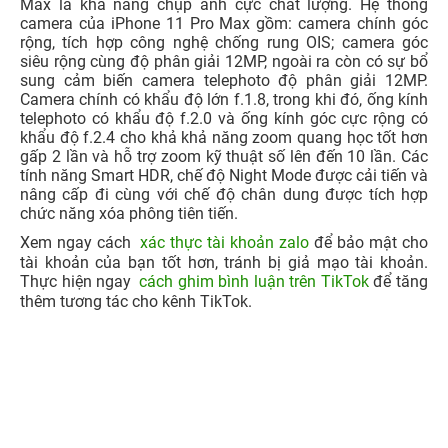
Ngoài ra, tham khảo
mua iPhone X Series cũ
chính
hãng, uy tín tại 24hStore cùng nhiều ưu đãi hấp
dẫn đang chờ đợi.
4. Khác biệt ở cụm camera
Sự nâng cấp đáng kể nhất ở phiên bản iPhone 11 Pro
Max là khả năng chụp ảnh cực chất lượng. Hệ thống
camera của iPhone 11 Pro Max gồm: camera chính góc
rộng, tích hợp công nghệ chống rung OIS; camera góc
siêu rộng cùng độ phân giải 12MP, ngoài ra còn có sự bổ
sung cảm biến camera telephoto độ phân giải 12MP.
Camera chính có khẩu độ lớn f.1.8, trong khi đó, ống kính
telephoto có khẩu độ f.2.0 và ống kính góc cực rộng có
khẩu độ f.2.4 cho khả khả năng zoom quang học tốt hơn
gấp 2 lần và hỗ trợ zoom kỹ thuật số lên đến 10 lần. Các
tính năng Smart HDR, chế độ Night Mode được cải tiến và
nâng cấp đi cùng với chế độ chân dung được tích hợp
chức năng xóa phông tiên tiến.
Xem ngay cách
xác thực tài khoản zalo
để bảo mật cho
tài khoản của bạn tốt hơn, tránh bị giả mạo tài khoản.
Thực hiện ngay
cách ghim bình luận trên TikTok
để tăng
thêm tương tác cho kênh TikTok.