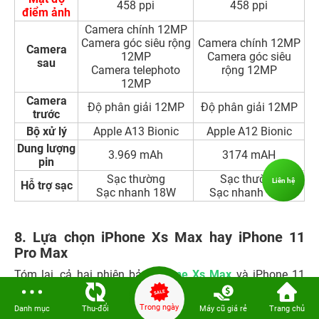
157.5 x 77.4 x 7.7
Kích thước
158 x 77.8 x 8.1 mm
mm
Trọng
226 g
208 g
lượng
Super Retina XDR
Super Retina HD
Màn hình
OLED, HDR10
OLED, HDR10
Mật độ
458 ppi
458 ppi
điểm ảnh
Camera chính 12MP
Camera góc siêu rộng
Camera chính 12MP
Camera
12MP
Camera góc siêu
sau
Camera telephoto
rộng 12MP
12MP
Liên hệ
Camera
Độ phân giải 12MP
Độ phân giải 12MP
trước
Bộ xử lý
Apple A13 Bionic
Apple A12 Bionic
Dung lượng
3.969 mAh
3174 mAH
pin
Sạc thường
Sạc thường
Hỗ trợ sạc
Sạc nhanh 18W
Sạc nhanh 18W
Trong ngày
Danh mục
Thu-đổi
Máy cũ giá rẻ
Trang chủ