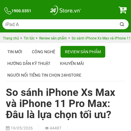
1900.0351
Trang chủ
Tin tức
Review sản phẩm
So sánh iPhone Xs Max và iPhone 11 
TIN MỚI
CÔNG NGHỆ
REVIEW SẢN PHẨM
HƯỚNG DẪN KỸ THUẬT
KHUYẾN MÃI
NGƯỜI NỔI TIẾNG TIN CHỌN 24HSTORE
So sánh iPhone Xs Max
và iPhone 11 Pro Max:
Đâu là lựa chọn tối ưu?
19/05/2026
44487