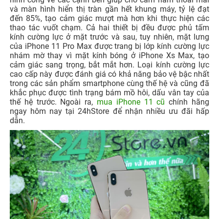
và màn hình hiển thị tràn gần hết khung máy, tỷ lệ đạt
đến 85%, tạo cảm giác mượt mà hơn khi thực hiện các
thao tác vuốt chạm. Cả hai thiết bị đều được phủ tấm
kính cường lực ở mặt trước và sau, tuy nhiên, mặt lưng
của iPhone 11 Pro Max được trang bị lớp kính cường lực
nhám mờ thay vì mặt kính bóng ở iPhone Xs Max, tạo
cảm giác sang trọng, bắt mắt hơn. Loại kính cường lực
cao cấp này được đánh giá có khả năng bảo vệ bậc nhất
trong các sản phẩm smartphone cùng thế hệ và cũng đã
khắc phục được tình trạng bám mồ hôi, dấu vân tay của
thế hệ trước. Ngoài ra,
mua iPhone 11 cũ
chính hãng
ngay hôm nay tại 24hStore để nhận nhiều ưu đãi hấp
dẫn.