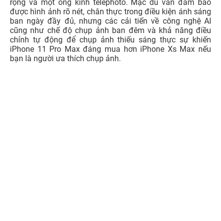
thống camera trên dòng iPhone kế nhiệm. Ống kính góc
siêu rộng đến 120 độ và có độ khẩu lớn, tiêu cự nhỏ, cho
phép người dùng có thêm nhiều góc chụp, thu được nhiều
ánh sáng hơn và cho ra hình ảnh chất lượng cao ngay cả
trong điều kiện thiếu sáng. Đây là điều còn thiếu sót so
với phiên iPhone Xs Max với hệ thống camera kép gồm
hai cảm biến độ phân giải 12MP, một ống kính chính góc
rộng và một ống kính telephoto. Mặc dù vẫn đảm bảo
được hình ảnh rõ nét, chân thực trong điều kiện ánh sáng
ban ngày đầy đủ, nhưng các cải tiến về công nghệ AI
cũng như chế độ chụp ảnh ban đêm và khả năng điều
chỉnh tự động để chụp ảnh thiếu sáng thực sự khiến
iPhone 11 Pro Max đáng mua hơn iPhone Xs Max nếu
bạn là người ưa thích chụp ảnh.