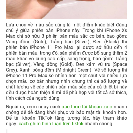
Lựa chọn về màu sắc cũng là một điểm khác biệt đáng
chú ý giữa phiên bản iPhone này. Trong khi iPhone Xs
Max chỉ sở hữu 3 phiên bản màu sắc cơ bản, bao gồm:
Vàng đồng (Gold), Trắng bạc (Silver), Đen (Black) thì
phiên bản iPhone 11 Pro Max lại được sở hữu đến 4
phiên bản màu, trong đó, sản phẩm được bổ sung thêm 2
màu khác vô cùng cao cấp, sang trọng, bao gồm: Trắng
bạc (Silver), Vàng đồng (Gold), Đen xám vũ trụ (Space
Grey), Xanh bóng đêm (Midnight Green). Về số lượng thì
iPhone 11 Pro Max sẽ nhỉnh hơn một chút với nhiều lựa
chọn màu cơ bản,nhưng nhìn chung thì cả số lượng và
chất lượng về các phiên bản màu sắc của cả thiết bị này
đều được hoàn thiện tỉ mỉ để phù hợp với tất cả sở thích,
tính cách của người dùng.
Ngoài ra, xerm ngay cách
xác thực tài khoản zalo
nhanh
chóng để dễ dàng khôi phục và bảo mật tài khoản hơn.
Để tài khoản TikTok tăng tương tác, hãy tham khảo
ngay
cách ghim bình luận trên tiktok
nhanh chóng.