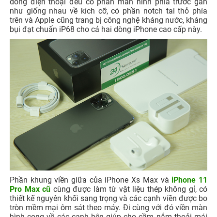
dòng điện thoại đều có phần màn hình phía trước gần
như giống nhau về kích cỡ, có phần notch tai thỏ phía
trên và Apple cũng trang bị công nghệ kháng nước, kháng
bụi đạt chuẩn iP68 cho cả hai dòng iPhone cao cấp này.
Phần khung viền giữa của iPhone Xs Max và
iPhone 11
Pro Max cũ
cùng được làm từ vật liệu thép không gỉ, có
thiết kế nguyên khối sang trọng và các cạnh viền được bo
tròn mềm mại ôm sát theo máy. Đi cùng với đó viền màn
hình cong về các cạnh bên giúp cho cầm nắm thoải mái