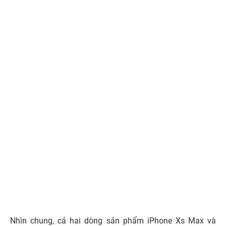
nhanh hơn gấp 6 lần so với thế hệ chip A12 cũ. Apple A13
Bionic là loại chip Hexa-core gồm 6 nhân, được sản xuất
trên tiến trình 7nm Gen 2. Trong đó, có 2 nhân hiệu năng
cao 4 nhân tiết kiệm năng lượng. A13 Bionic cho hiệu
năng CPU mạnh hơn 20%, bộ vi xử lý đồ họa GPU nhanh
hơn 20% cùng 4 lõi Thunder giúp tiết kiệm đến 40% điện
năng so với thế hệ trước.