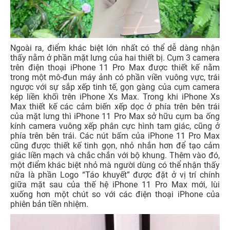
Ngoài ra, điểm khác biệt lớn nhất có thể dễ dàng nhận
thấy nằm ở phần mặt lưng của hai thiết bị. Cụm 3 camera
trên điện thoại iPhone 11 Pro Max được thiết kế nằm
trong một mô-đun máy ảnh có phần viền vuông vực, trái
ngược với sự sắp xếp tinh tế, gọn gàng của cụm camera
kép liền khối trên iPhone Xs Max. Trong khi iPhone Xs
Max thiết kế các cảm biến xếp dọc ở phía trên bên trái
của mặt lưng thì iPhone 11 Pro Max sở hữu cụm ba ống
kính camera vuông xếp phân cực hình tam giác, cũng ở
phía trên bên trái. Các nút bấm của iPhone 11 Pro Max
cũng được thiết kế tinh gọn, nhỏ nhắn hơn để tạo cảm
giác liền mạch và chắc chắn với bộ khung. Thêm vào đó,
một điểm khác biệt nhỏ mà người dùng có thể nhận thấy
nữa là phần Logo “Táo khuyết” được đặt ở vị trí chính
giữa mặt sau của thế hệ iPhone 11 Pro Max mới, lùi
xuống hơn một chút so với các điện thoại iPhone của
phiên bản tiền nhiệm.