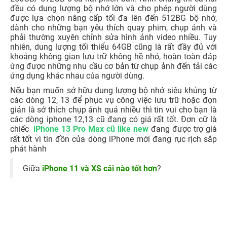
5. Dung lượng bộ nhớ tương đối
Thông thường thì các sản phẩm của nhà Táo khuyết sẽ
không được công bố dung lượng RAM nhưng theo các
thông tin của những trang tin tức công nghệ thì cả iPhone
11 Pro Max và iPhone Xs Max sẽ sở hữu bộ nhớ tạm 4GB
RAM kèm với các phiên bản bộ nhớ trong là 64GB/
256GB/ 512GB ở cả hai phiên bản. Nhìn chung thì cả hai
đều có dung lượng bộ nhớ lớn và cho phép người dùng
được lựa chọn nâng cấp tối đa lên đến 512BG bộ nhớ,
dành cho những bạn yêu thích quay phim, chụp ảnh và
phải thường xuyên chỉnh sửa hình ảnh video nhiều. Tuy
nhiên, dung lượng tối thiểu 64GB cũng là rất đầy đủ với
khoảng không gian lưu trữ không hề nhỏ, hoàn toàn đáp
ứng được những nhu cầu cơ bản từ chụp ảnh đến tải các
ứng dụng khác nhau của người dùng.
Nếu bạn muốn sở hữu dung lượng bộ nhớ siêu khủng từ
các dòng 12, 13 để phục vụ công việc lưu trữ hoặc đợn
giản là sở thích chụp ảnh quá nhiều thì tin vui cho bạn là
các dòng iphone 12,13 cũ đang có giá rất tốt. Đơn cữ là
chiếc
iPhone 13 Pro Max cũ like new
đang được trợ giá
rất tốt vì tin đồn của dòng iPhone mới đang rục rịch sắp
phát hành