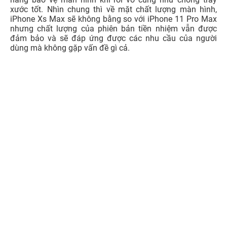
màn hình 6.5 inch và có độ phân giải gần như không có
sự chênh lệch là 1242 x 2688 pixel. Do là phiên bản
iPhone hơn nên Xs Max chỉ được trang bị tấm nền OLED
với công nghệ Super Retina HD giúp khả năng hiển thị tuy
vẫn có chất lượng tốt, nhưng sẽ không bằng màn hình
iPhone 11 Pho Max. Ngoài ra, mặt kính màn hình là tấm
kính cường lực cũng có chất lượng cao, đảm bảo khả
năng bảo vệ màn hình khi rơi vỡ cũng như chống trầy
xước tốt. Nhìn chung thì về mặt chất lượng màn hình,
iPhone Xs Max sẽ không bằng so với iPhone 11 Pro Max
nhưng chất lượng của phiên bản tiền nhiệm vẫn được
đảm bảo và sẽ đáp ứng được các nhu cầu của người
dùng mà không gặp vấn đề gì cả.