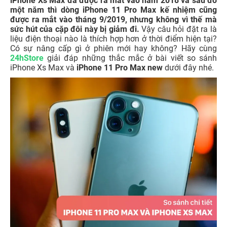
iPhone Xs Max đã được ra mắt vào năm 2018 và sau đó
một năm thì dòng iPhone 11 Pro Max kế nhiệm cũng
được ra mắt vào tháng 9/2019, nhưng không vì thế mà
sức hút của cặp đôi này bị giảm đi.
Vậy câu hỏi đặt ra là
liệu điện thoại nào là thích hợp hơn ở thời điểm hiện tại?
Có sự nâng cấp gì ở phiên mới hay không? Hãy cùng
24hStore
giải đáp những thắc mắc ở bài viết so sánh
iPhone Xs Max và
iPhone 11 Pro Max new
dưới đây nhé.