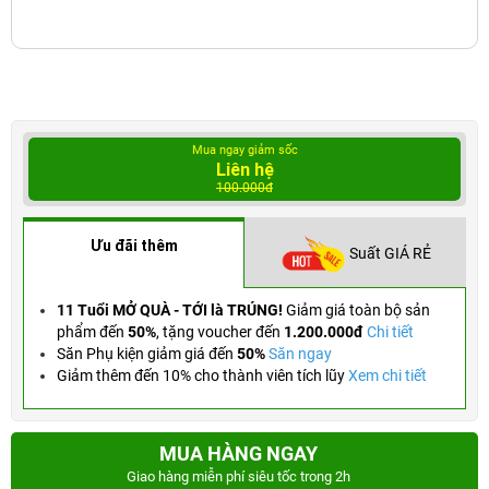
Mua ngay giảm sốc
Liên hệ
100.000đ
Ưu đãi thêm
Suất GIÁ RẺ
11 Tuổi MỞ QUÀ - TỚI là TRÚNG!
Giảm giá toàn bộ sản
phẩm đến
50%
,
tặng voucher đến
1.200.000đ
Chi tiết
Săn Phụ kiện giảm giá đến
50%
Săn ngay
Giảm thêm đến 10% cho thành viên tích lũy
Xem chi tiết
MUA HÀNG NGAY
Giao hàng miễn phí siêu tốc trong 2h