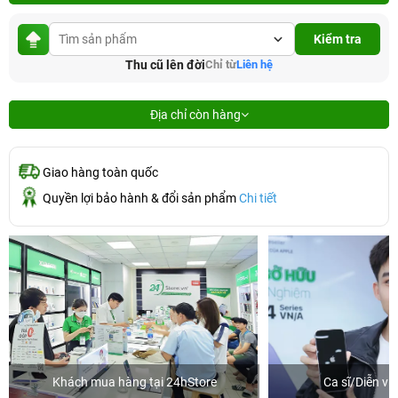
Kiểm tra
Thu cũ lên đời
Chỉ từ
Liên hệ
Địa chỉ còn hàng
Giao hàng toàn quốc
Quyền lợi bảo hành & đổi sản phẩm
Chi tiết
Khách mua hàng tại 24hStore
Ca sĩ/Diễn v