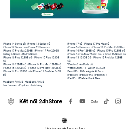
iPhone 14 Series cũ
-
iPhone 13 Series cũ
iPhone 17 cũ
-
iPhone 17 Pro Max cũ
iPhone 12 Series cũ
-
iPhone 11 Series cũ
iPhone 16 Series cũ
-
iPhone 16 Pro Max 256GB cũ
iPhone 17 Pro Max 256GB
-
iPhone 17 Pro 256GB
iPhone 16 Pro 128GB cũ
-
iPhone 15 Pro 128GB cũ
Galaxy A Series
-
Redmi Series
iPhone 15 Pro Max 256GB cũ
-
iPhone 15 Series cũ
iPhone 16 Plus 128GB cũ
-
iPhone 15 Plus 128GB
iPhone 13 128GB Cũ
-
iPhone 12 Pro Max 128GB
cũ
Cũ
iPhone 16 128GB cũ
-
iPhone 14 Pro Max 128GB cũ
Watch cũ
-
AirPods cũ
iPhone 15 128GB cũ
-
iPhone 13 Pro Max 128GB cũ
Watch Series 11
-
Watch SE 2025
iPhone 14 Pro 128GB cũ
-
iPhone 11 Pro Max 64GB
Pencil Pro 2024
-
Apple AirPods
cũ
iPad A16
-
iPad Air M4
-
iPad mini 7
iPad Pro M5
-
MacBook Neo
MacBook Pro M5
-
MacBook Air M5
Loa Sounarc
-
Phụ kiện chính hãng
Kết nối 24hStore