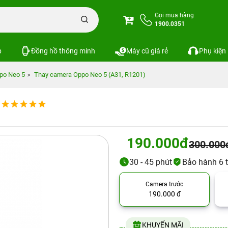
Gọi mua hàng
1900.0351
p
Đồng hồ thông minh
Máy cũ giá rẻ
Phụ kiện
po Neo 5
Thay camera Oppo Neo 5 (A31, R1201)
190.000đ
300.000
30 - 45 phút
Bảo hành 6 
Camera trước
190.000 đ
KHUYẾN MÃI