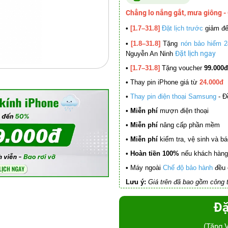
Chẳng lo nắng gắt, mưa giông -
•
[1.7–31.8]
Đặt lịch trước
giảm đ
•
[1.8–31.8]
Tặng
nón bảo hiểm 2
Đặt lịch ngay
Nguyễn An Ninh
•
[1.7–31.8]
Tặng voucher
99.000đ
•
Thay pin iPhone giá từ
24.000đ
•
Thay pin điện thoại Samsung
- Đ
• Miễn phí
mượn điện thoại
• Miễn phí
nâng cấp phần mềm
•
Miễn phí
kiểm tra, vệ sinh và báo 
• Hoàn tiền 100%
nếu khách hàng 
•
Máy ngoài
Chế độ bảo hành
đều 
Lưu ý:
Giá trên đã bao gồm công t
Đặ
(Tặng 