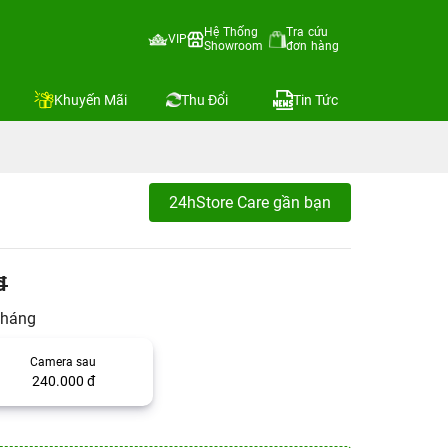
Hệ Thống
Tra cứu
VIP
Showroom
đơn hàng
Khuyến Mãi
Thu Đổi
Tin Tức
24hStore Care gần bạn
đ
tháng
Camera sau
240.000 đ