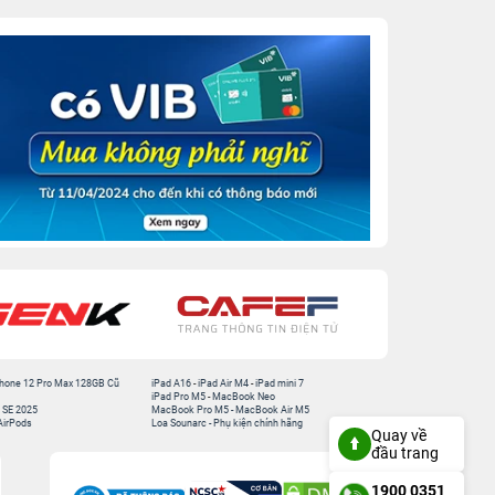
hone 12 Pro Max 128GB Cũ
iPad A16
-
iPad Air M4
-
iPad mini 7
iPad Pro M5
-
MacBook Neo
 SE 2025
MacBook Pro M5
-
MacBook Air M5
AirPods
Loa Sounarc
-
Phụ kiện chính hãng
Quay về
đầu trang
1900 0351