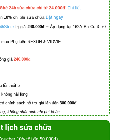
 Ghé 24h sửa chữa chỉ từ 24.000đ!
Chi tiết
Đặt ngay
ến
10%
chi phí sửa chữa
–
4hStore
trị giá
240.000đ
Áp dụng tại 162A Ba Cu & 70
mua Phụ kiện REXON & VIDVIE
ồng giá
240.000đ
lỗi thiết bị
không hài lòng
có chính sách hỗ trợ giá lên đến
300.000đ
hợ, không phát sinh chi phí khác
t lịch sửa chữa
Voucher 10% tối đa 50.000đ)