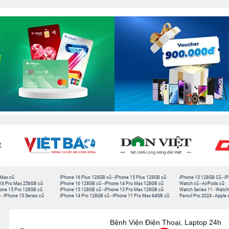
 Max cũ
iPhone 16 Plus 128GB cũ
-
iPhone 15 Plus 128GB cũ
iPhone 13 128GB Cũ
-
iP
16 Pro Max 256GB cũ
iPhone 16 128GB cũ
-
iPhone 14 Pro Max 128GB cũ
Watch cũ
-
AirPods cũ
one 15 Pro 128GB cũ
iPhone 15 128GB cũ
-
iPhone 13 Pro Max 128GB cũ
Watch Series 11
-
Watch
-
iPhone 15 Series cũ
iPhone 14 Pro 128GB cũ
-
iPhone 11 Pro Max 64GB cũ
Pencil Pro 2024
-
Apple 
Bệnh Viện Điện Thoại, Laptop 24h