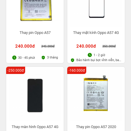
Thay pin Oppo A57
Thay mặt kính Oppo A57 4G
240.000đ
240.000đ
340.000đ
350.000đ
1 - 2 giờ
3 tháng
30 - 45 phút
Bảo hành bụi bọt vĩnh viễn, bao
rơi vỡ kính
-250.000đ
-160.000đ
Thay màn hình Oppo A57 4G
Thay pin Oppo A57 2020