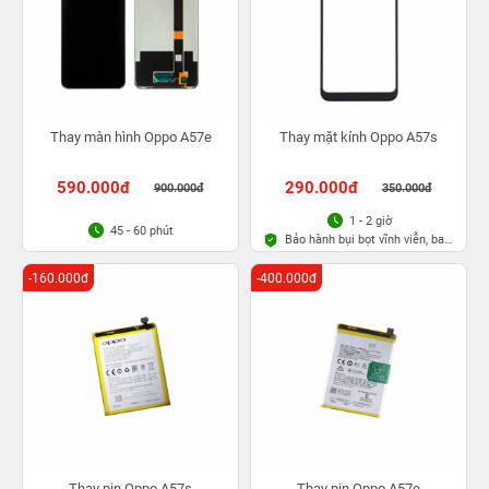
Thay màn hình Oppo A57e
Thay mặt kính Oppo A57s
590.000đ
290.000đ
900.000đ
350.000đ
1 - 2 giờ
45 - 60 phút
Bảo hành bụi bọt vĩnh viễn, bao
rơi vỡ kính
-160.000đ
-400.000đ
Thay pin Oppo A57s
Thay pin Oppo A57e