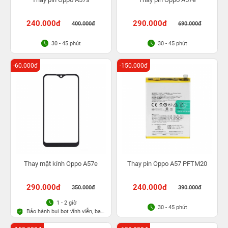
240.000đ
290.000đ
400.000đ
690.000đ
30 - 45 phút
30 - 45 phút
-60.000đ
-150.000đ
Thay mặt kính Oppo A57e
Thay pin Oppo A57 PFTM20
290.000đ
240.000đ
350.000đ
390.000đ
1 - 2 giờ
30 - 45 phút
Bảo hành bụi bọt vĩnh viễn, bao
rơi vỡ kính