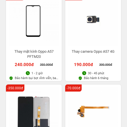
Thay mặt kính Oppo A57
Thay camera Oppo A57 4G
PFTM20
240.000đ
190.000đ
350.000đ
300.000đ
1 - 2 giờ
30 - 45 phút
Bảo hành bụi bọt vĩnh viễn, bao
Bảo hành 6 tháng
rơi vỡ kính
-350.000đ
-70.000đ