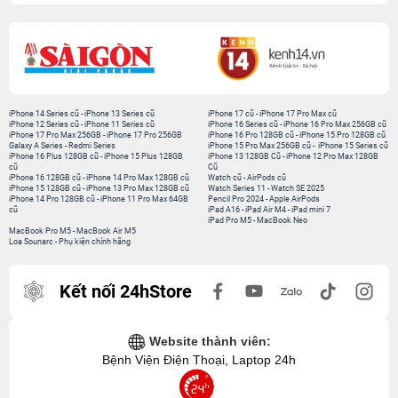
iPhone 14 Series cũ
-
iPhone 13 Series cũ
iPhone 17 cũ
-
iPhone 17 Pro Max cũ
iPhone 12 Series cũ
-
iPhone 11 Series cũ
iPhone 16 Series cũ
-
iPhone 16 Pro Max 256GB cũ
iPhone 17 Pro Max 256GB
-
iPhone 17 Pro 256GB
iPhone 16 Pro 128GB cũ
-
iPhone 15 Pro 128GB cũ
Galaxy A Series
-
Redmi Series
iPhone 15 Pro Max 256GB cũ
-
iPhone 15 Series cũ
iPhone 16 Plus 128GB cũ
-
iPhone 15 Plus 128GB
iPhone 13 128GB Cũ
-
iPhone 12 Pro Max 128GB
cũ
Cũ
iPhone 16 128GB cũ
-
iPhone 14 Pro Max 128GB cũ
Watch cũ
-
AirPods cũ
iPhone 15 128GB cũ
-
iPhone 13 Pro Max 128GB cũ
Watch Series 11
-
Watch SE 2025
iPhone 14 Pro 128GB cũ
-
iPhone 11 Pro Max 64GB
Pencil Pro 2024
-
Apple AirPods
cũ
iPad A16
-
iPad Air M4
-
iPad mini 7
iPad Pro M5
-
MacBook Neo
MacBook Pro M5
-
MacBook Air M5
Loa Sounarc
-
Phụ kiện chính hãng
Kết nối 24hStore
Website thành viên:
Bệnh Viện Điện Thoại, Laptop 24h