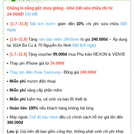
Chẳng lo nắng gắt, mưa giông - Ghé 24h sửa chữa chỉ từ
24.000đ!
Chi tiết
Đặt
•
[1.7–31.8]
Đặt lịch trước
giảm đến
10%
chi phí sửa chữa
ngay
–
•
[1.8–31.8]
Tặng
nón bảo hiểm 24hStore
trị giá
240.000đ
Áp dụng
Đặt lịch ngay
tại 162A Ba Cu & 70 Nguyễn An Ninh
•
[1.7–31.8]
Tặng voucher
99.000đ
mua Phụ kiện REXON & VIDVIE
•
Thay pin iPhone giá từ
24.000đ
•
Thay pin điện thoại Samsung
- Đồng giá
240.000đ
• Miễn phí
mượn điện thoại
• Miễn phí
nâng cấp phần mềm
•
Miễn phí
kiểm tra, vệ sinh và báo lỗi thiết bị
• Hoàn tiền 100%
nếu khách hàng không hài lòng
•
Máy ngoài
Chế độ bảo hành
đều có chính sách hỗ trợ giá lên đến
300.000đ
Lưu ý:
Giá trên đã bao gồm công thợ, không phát sinh chi phí khác