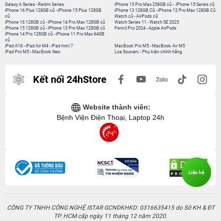
Galaxy A Series
-
Redmi Series
iPhone 15 Pro Max 256GB cũ
-
iPhone 15 Series cũ
iPhone 16 Plus 128GB cũ
-
iPhone 15 Plus 128GB
iPhone 13 128GB Cũ
-
iPhone 12 Pro Max 128GB Cũ
cũ
Watch cũ
-
AirPods cũ
iPhone 16 128GB cũ
-
iPhone 14 Pro Max 128GB cũ
Watch Series 11
-
Watch SE 2025
iPhone 15 128GB cũ
-
iPhone 13 Pro Max 128GB cũ
Pencil Pro 2024
-
Apple AirPods
iPhone 14 Pro 128GB cũ
-
iPhone 11 Pro Max 64GB
cũ
iPad A16
-
iPad Air M4
-
iPad mini 7
MacBook Pro M5
-
MacBook Air M5
iPad Pro M5
-
MacBook Neo
Loa Sounarc
-
Phụ kiện chính hãng
Kết nối 24hStore
Website thành viên:
Bệnh Viện Điện Thoại, Laptop 24h
Liên hệ
CÔNG TY TNHH CÔNG NGHỆ ISTAR GCNDKHKD: 0316635415 do Sở KH & ĐT
TP. HCM cấp ngày 11 tháng 12 năm 2020.