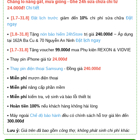
Chẳng lo nắng gắt, mưa giông - Ghé 24h sửa chữa chỉ từ
24.000đ!
Chi tiết
Đặt
•
[1.7–31.8]
Đặt lịch trước
giảm đến
10%
chi phí sửa chữa
ngay
–
•
[1.8–31.8]
Tặng
nón bảo hiểm 24hStore
trị giá
240.000đ
Áp dụng
Đặt lịch ngay
tại 162A Ba Cu & 70 Nguyễn An Ninh
•
[1.7–31.8]
Tặng voucher
99.000đ
mua Phụ kiện REXON & VIDVIE
•
Thay pin iPhone giá từ
24.000đ
•
Thay pin điện thoại Samsung
- Đồng giá
240.000đ
• Miễn phí
mượn điện thoại
• Miễn phí
nâng cấp phần mềm
•
Miễn phí
kiểm tra, vệ sinh và báo lỗi thiết bị
• Hoàn tiền 100%
nếu khách hàng không hài lòng
•
Máy ngoài
Chế độ bảo hành
đều có chính sách hỗ trợ giá lên đến
300.000đ
Lưu ý:
Giá trên đã bao gồm công thợ, không phát sinh chi phí khác