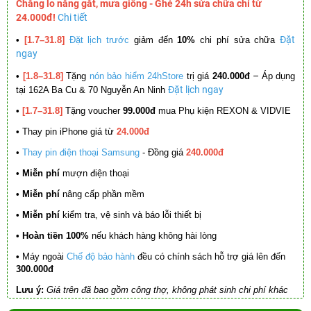
Chẳng lo nắng gắt, mưa giông - Ghé 24h sửa chữa chỉ từ
24.000đ!
Chi tiết
Đặt
•
[1.7–31.8]
Đặt lịch trước
giảm đến
10%
chi phí sửa chữa
ngay
–
•
[1.8–31.8]
Tặng
nón bảo hiểm 24hStore
trị giá
240.000đ
Áp dụng
Đặt lịch ngay
tại 162A Ba Cu & 70 Nguyễn An Ninh
•
[1.7–31.8]
Tặng voucher
99.000đ
mua Phụ kiện REXON & VIDVIE
•
Thay pin iPhone giá từ
24.000đ
•
Thay pin điện thoại Samsung
- Đồng giá
240.000đ
• Miễn phí
mượn điện thoại
• Miễn phí
nâng cấp phần mềm
•
Miễn phí
kiểm tra, vệ sinh và báo lỗi thiết bị
• Hoàn tiền 100%
nếu khách hàng không hài lòng
•
Máy ngoài
Chế độ bảo hành
đều có chính sách hỗ trợ giá lên đến
300.000đ
Lưu ý:
Giá trên đã bao gồm công thợ, không phát sinh chi phí khác