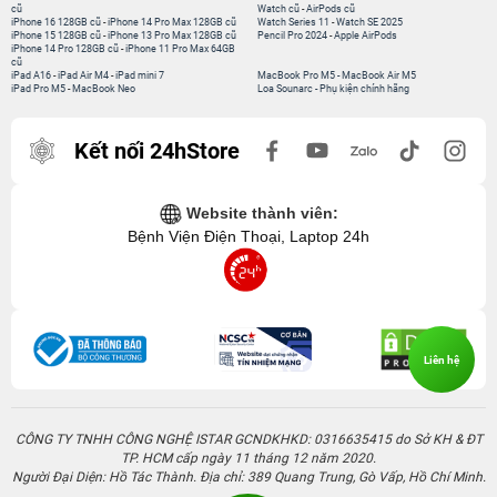
cũ
Watch cũ
-
AirPods cũ
iPhone 16 128GB cũ
-
iPhone 14 Pro Max 128GB cũ
Watch Series 11
-
Watch SE 2025
iPhone 15 128GB cũ
-
iPhone 13 Pro Max 128GB cũ
Pencil Pro 2024
-
Apple AirPods
iPhone 14 Pro 128GB cũ
-
iPhone 11 Pro Max 64GB
cũ
iPad A16
-
iPad Air M4
-
iPad mini 7
MacBook Pro M5
-
MacBook Air M5
iPad Pro M5
-
MacBook Neo
Loa Sounarc
-
Phụ kiện chính hãng
Kết nối 24hStore
Website thành viên:
Bệnh Viện Điện Thoại, Laptop 24h
Liên hệ
CÔNG TY TNHH CÔNG NGHỆ ISTAR GCNDKHKD: 0316635415 do Sở KH & ĐT
TP. HCM cấp ngày 11 tháng 12 năm 2020.
Người Đại Diện: Hồ Tác Thành. Địa chỉ: 389 Quang Trung, Gò Vấp, Hồ Chí Minh.