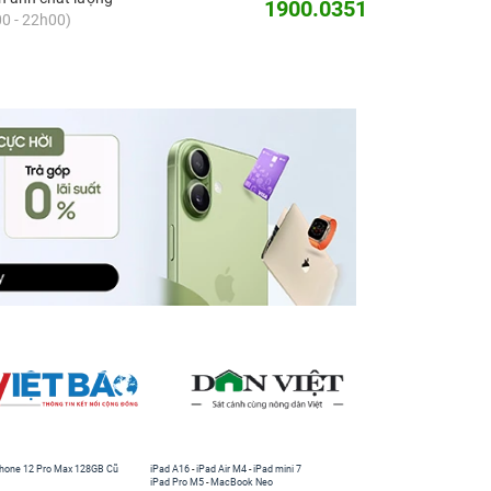
1900.0351
0 - 22h00)
hone 12 Pro Max 128GB Cũ
iPad A16
-
iPad Air M4
-
iPad mini 7
iPad Pro M5
-
MacBook Neo