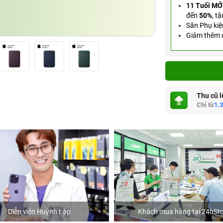
11 Tuổi MỞ
đến
50%
,
tặ
Săn Phụ kiệ
Giảm thêm đ
Thu cũ l
Chỉ từ
1.
Diễn viên Huỳnh Lập
Khách mua hàng tại 24hSto