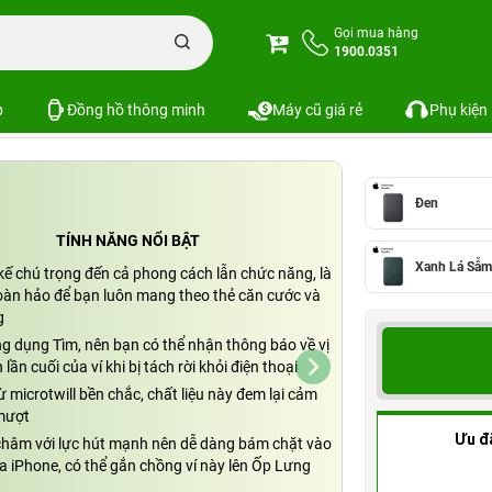
Ốp lưng iPhone
Ví Vải Tinh Dệt MagSafe cho iPhone (2024) | Chính hãng App
Gọi mua hàng
1900.0351
 (2024) | Chính hãng Apple Việt Nam
SKU: MA7A4F
p
Đồng hồ thông minh
Máy cũ giá rẻ
Phụ kiện
Đen
TÍNH NĂNG NỔI BẬT
Xanh Lá Sẫm
kế chú trọng đến cả phong cách lẫn chức năng, là
oàn hảo để bạn luôn mang theo thẻ căn cước và
g
ng dụng Tìm, nên bạn có thể nhận thông báo về vị
n lần cuối của ví khi bị tách rời khỏi điện thoại
 microtwill bền chắc, chất liệu này đem lại cảm
mượt
Ưu đ
châm với lực hút mạnh nên dễ dàng bám chặt vào
a iPhone, có thể gắn chồng ví này lên Ốp Lưng