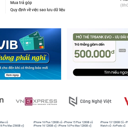
Mua trả góp
(8h0
Quy định về việc sao lưu dữ liệu
 Max cũ
iPhone 16 Plus 128GB cũ
-
iPhone 15 Plus 128GB cũ
iPhone 13 128GB Cũ
-
iP
16 Pro Max 256GB cũ
iPhone 16 128GB cũ
-
iPhone 14 Pro Max 128GB cũ
Watch cũ
-
AirPods cũ