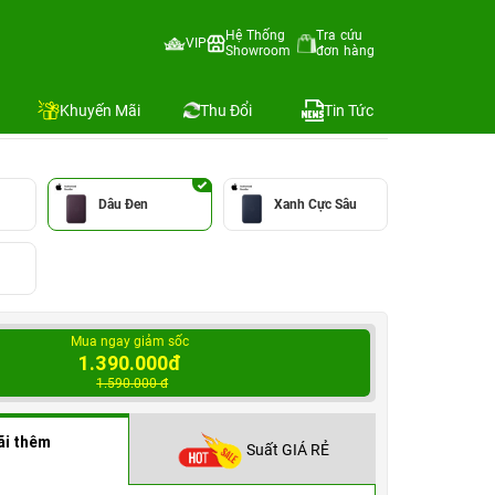
le Việt Nam
Hệ Thống
Tra cứu
VIP
Showroom
đơn hàng
E/A
Địa chỉ còn hàng
Khuyến Mãi
Thu Đổi
Tin Tức
Dâu Đen
Xanh Cực Sâu
Mua ngay giảm sốc
1.390.000đ
1.590.000 đ
ãi thêm
Suất GIÁ RẺ