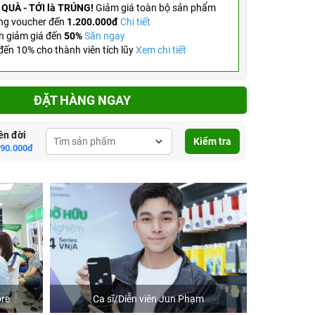
 QUÀ - TỚI là TRÚNG!
Giảm giá toàn bộ sản phẩm
ng voucher đến
1.200.000đ
Chi tiết
n giảm giá đến
50%
Săn ngay
ến 10% cho thành viên tích lũy
Xem chi tiết
ĐẶT HÀNG NGAY
ên đời
Kiểm tra
390.000đ
re
Ca sĩ/Diễn viên Jun Phạm
Khách