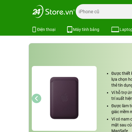
Trang chủ
Phụ kiện
Phụ kiện Apple
Bao da, ốp lưng
Ví Vải Tinh Dệt MagSafe cho iPhone
Xem cấu hình
So sánh
Điện thoại
Máy tính bảng
Lapto
Được thiết 
lựa chọn h
thẻ tín dụn
Ví hỗ trợ ứ
trí xuất hiệ
Được làm từ
giác mềm 
Ví có nam 
mặt sau củ
MagSafe