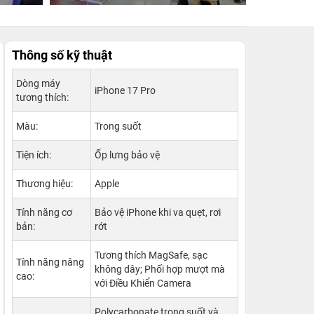
Thông số kỹ thuật
Dòng máy
iPhone 17 Pro
tương thích:
Màu:
Trong suốt
Tiện ích:
Ốp lưng bảo vệ
Thương hiệu:
Apple
Tính năng cơ
Bảo vệ iPhone khi va quẹt, rơi
bản:
rớt
Tương thích MagSafe, sạc
Tính năng nâng
không dây; Phối hợp mượt mà
cao:
với Điều Khiển Camera
Polycarbonate trong suốt và