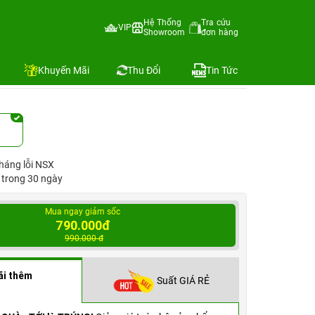
le Việt Nam
Hệ Thống
Tra cứu
VIP
Showroom
đơn hàng
FE/A
Địa chỉ còn hàng
Khuyến Mãi
Thu Đổi
Tin Tức
háng lỗi NSX
1 trong 30 ngày
Mua ngay giảm sốc
790.000đ
990.000 đ
ãi thêm
Suất GIÁ RẺ