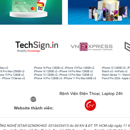
uốt MagSafe iPhone 17 Pro đều được phủ lớp chống trầy xước,
i các vật cứng như chìa khóa, bề mặt bàn hay vật dụng trong túi
c tối ưu hóa để ngăn chặn hiện tượng ngả vàng theo thời gian,
ốt MagSafe iPhone 17 Pro giữ được độ trong và sáng bóng lâu
ản phẩm ốp trong suốt giá rẻ.
ốp lưng trong suốt MagSafe iPhone 17 Pro, người dùng có thể tự
ẻ tinh tế, sang trọng vốn có của máy, điều mà rất nhiều người
uốt MagSafe iPhone 17 Pro.
 Max cũ
iPhone 16 Plus 128GB cũ
-
iPhone 15 Plus 128GB cũ
iPhone 13 128GB Cũ
-
iP
16 Pro Max 256GB cũ
iPhone 16 128GB cũ
-
iPhone 14 Pro Max 128GB cũ
Watch cũ
-
AirPods cũ
one 15 Pro 128GB cũ
iPhone 15 128GB cũ
-
iPhone 13 Pro Max 128GB cũ
Watch Series 11
-
Watch
-
iPhone 15 Series cũ
iPhone 14 Pro 128GB cũ
-
iPhone 11 Pro Max 64GB cũ
Pencil Pro 2024
-
Apple 
Bệnh Viện Điện Thoại, Laptop 24h
Website thành viên:
G NGHỆ ISTAR GCNDKHKD: 0316635415 do Sở KH & ĐT TP. HCM cấp ngày 11 t