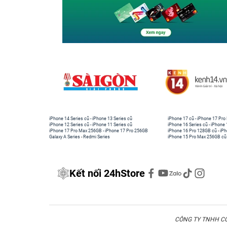
Cả mặt ngoài và mặt trong của ốp lưng trong s
giúp hạn chế vết xước xuất hiện khi tiếp xúc vớ
xách. Toàn bộ vật liệu và lớp phủ này cũng đượ
một đặc điểm quan trọng giúp ốp lưng trong su
dài mà không bị ố màu nhanh chóng như nhiều s
Nhờ những cải tiến về chất liệu và lớp phủ của 
tin bảo vệ iPhone 17 Pro mà không làm mất đi v
dùng đánh giá cao khi lựa chọn ốp lưng trong s
iPhone 14 Series cũ
-
iPhone 13 Series cũ
iPhone 17 cũ
-
iPhone 17 Pro
iPhone 12 Series cũ
-
iPhone 11 Series cũ
iPhone 16 Series cũ
-
iPhone 
iPhone 17 Pro Max 256GB
-
iPhone 17 Pro 256GB
iPhone 16 Pro 128GB cũ
-
iPh
Galaxy A Series
-
Redmi Series
iPhone 15 Pro Max 256GB cũ
Kết nối 24hStore
CÔNG TY TNHH CÔN