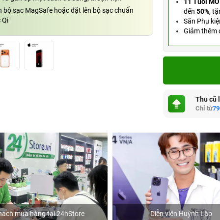
11 Tuổi MỞ
h bộ sạc MagSafe hoặc đặt lên bộ sạc chuẩn
đến
50%
,
tặ
 Qi
Săn Phụ kiệ
Giảm thêm đ
Thu cũ 
Chỉ từ
79
hách mua hàng tại 24hStore
Diễn viên Huỳnh Lập