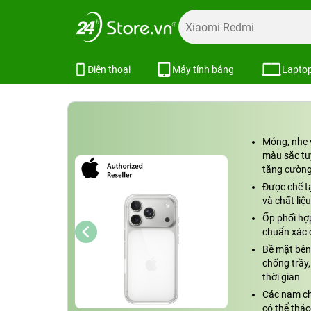
Trang chủ
Phụ kiện
Phụ kiện Apple
Bao da, ốp lưng
Ốp Lưng Trong Suốt MagSafe iPhone
Xem cấu hình
So sánh
Điện thoại
Máy tính bảng
Lapto
Mỏng, nhẹ v
màu sắc tuy
tăng cườn
Được chế tạ
và chất liệ
Ốp phối hợ
chuẩn xác 
Bề mặt bên
chống trầy
thời gian
Các nam châ
có thể tháo