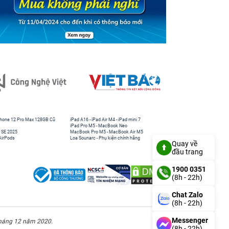
hone 12 Pro Max 128GB Cũ
iPad A16
-
iPad Air M4
-
iPad mini 7
iPad Pro M5
-
MacBook Neo
 SE 2025
MacBook Pro M5
-
MacBook Air M5
AirPods
Loa Sounarc
-
Phụ kiện chính hãng
Quay về
đầu trang
1900 0351
(8h - 22h)
Chat Zalo
(8h - 22h)
Messenger
háng 12 năm 2020.
(8h - 22h)