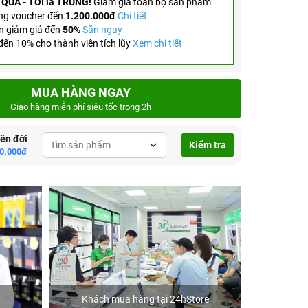
 QUÀ - TỚI là TRÚNG!
Giảm giá toàn bộ sản phẩm
ng voucher đến
1.200.000đ
Chi tiết
n giảm giá đến
50%
Săn ngay
ến 10% cho thành viên tích lũy
Xem chi tiết
MUA HÀNG NGAY
Giao hàng miễn phí siêu tốc trong 2h
lên đời
Kiểm tra
0.000đ
Khách mua hàng tại 24hStore
Ca 