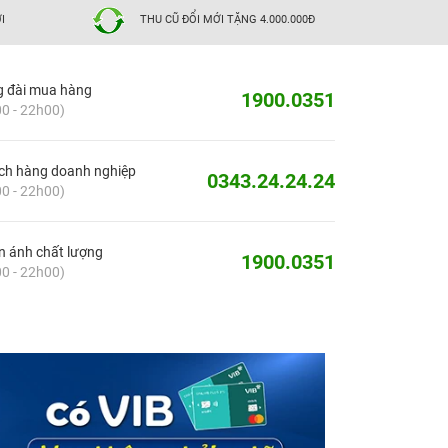
I
THU CŨ ĐỔI MỚI TẶNG 4.000.000Đ
g đài mua hàng
1900.0351
0 - 22h00)
ch hàng doanh nghiệp
0343.24.24.24
0 - 22h00)
 ánh chất lượng
1900.0351
0 - 22h00)