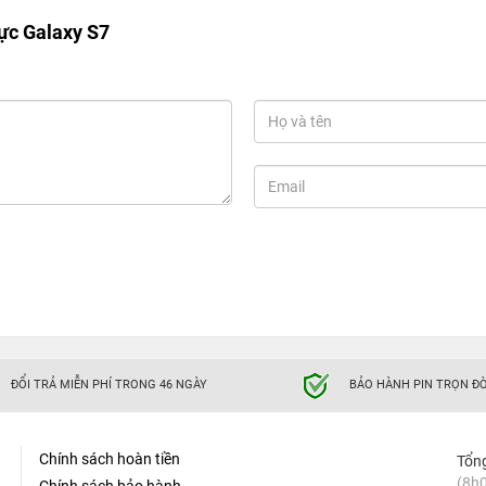
ực Galaxy S7
ĐỔI TRẢ MIỄN PHÍ TRONG 46 NGÀY
BẢO HÀNH PIN TRỌN ĐỜ
Chính sách hoàn tiền
Tổn
(8h0