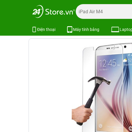
Trang chủ
Phụ kiện
Dán cường lực
Dán cường lực khá
Miếng dán cường lực Galaxy S7
SKU:
Điện thoại
Máy tính bảng
Lapto