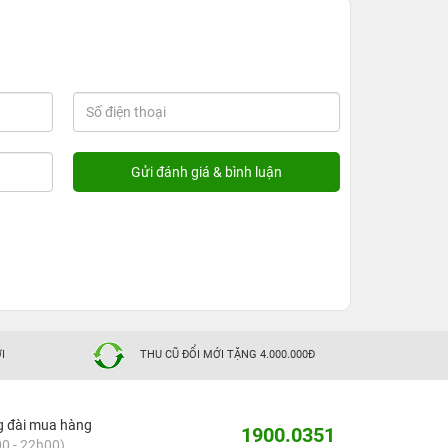
I
THU CŨ ĐỔI MỚI TẶNG 4.000.000Đ
g đài mua hàng
1900.0351
0 - 22h00)