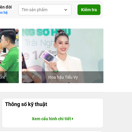
lên đời
Kiểm tra
ên hệ
re
Hoa hậu Tiểu Vy
Khách
Thông số kỹ thuật
Xem cấu hình chi tiết