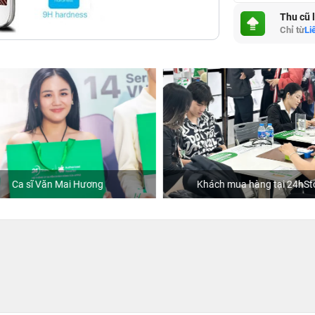
Thu cũ 
Chỉ từ
Li
Ca sĩ Văn Mai Hương
Khách mua hàng tại 24hSto