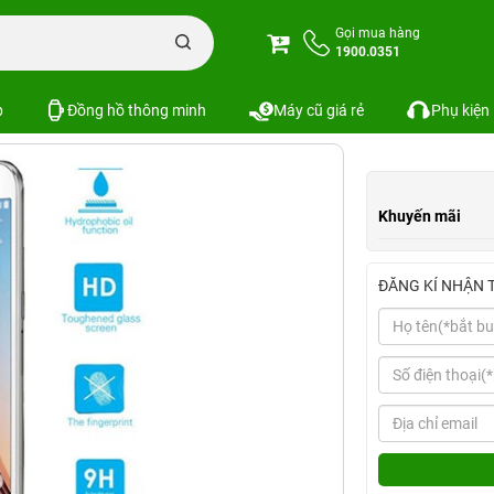
c
Miếng dán cường lực Galaxy S7
Gọi mua hàng
1900.0351
Xem cấu hình
So sánh
p
Đồng hồ thông minh
Máy cũ giá rẻ
Phụ kiện
Khuyến mãi
ĐĂNG KÍ NHẬN 