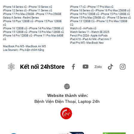
iPhone 14 Series cũ
-
iPhone 13 Series cũ
iPhone 17 cũ
-
iPhone 17 Pro Max cũ
iPhone 12 Series cũ
-
iPhone 11 Series cũ
iPhone 16 Series cũ
-
iPhone 16 Pro Max 256GB cũ
iPhone 17 Pro Max 256GB
-
iPhone 17 Pro 256GB
iPhone 16 Pro 128GB cũ
-
iPhone 15 Pro 128GB cũ
Galaxy A Series
-
Redmi Series
iPhone 15 Pro Max 256GB cũ
-
iPhone 15 Series cũ
iPhone 16 Plus 128GB cũ
-
iPhone 15 Plus 128GB
iPhone 13 128GB Cũ
-
iPhone 12 Pro Max 128GB
cũ
Cũ
iPhone 16 128GB cũ
-
iPhone 14 Pro Max 128GB cũ
Watch cũ
-
AirPods cũ
iPhone 15 128GB cũ
-
iPhone 13 Pro Max 128GB cũ
Watch Series 11
-
Watch SE 2025
iPhone 14 Pro 128GB cũ
-
iPhone 11 Pro Max 64GB
Pencil Pro 2024
-
Apple AirPods
cũ
iPad A16
-
iPad Air M4
-
iPad mini 7
iPad Pro M5
-
MacBook Neo
MacBook Pro M5
-
MacBook Air M5
Loa Sounarc
-
Phụ kiện chính hãng
Kết nối 24hStore
Website thành viên:
Bệnh Viện Điện Thoại, Laptop 24h