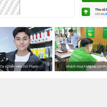
Thu cũ 
Chỉ từ
Li
Ca sĩ/Diễn viên Jun Phạm
Khách mua hàng tại 24hSto