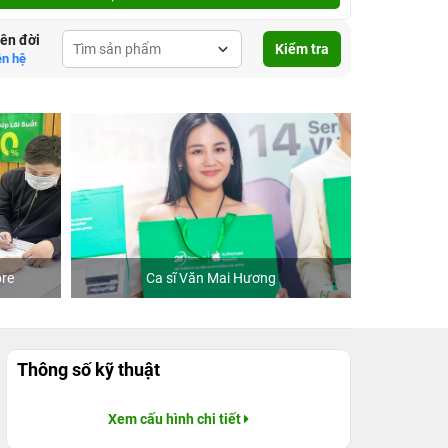
lên đời
Kiểm tra
ên hệ
re
Ca sĩ Văn Mai Hương
Khách
Thông số kỹ thuật
Xem cấu hình chi tiết