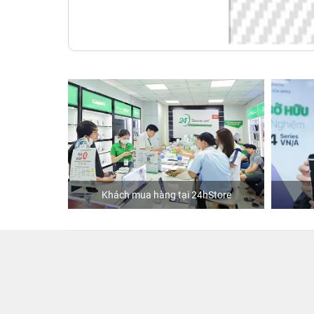
ập
Khách mua hàng tại 24hStore