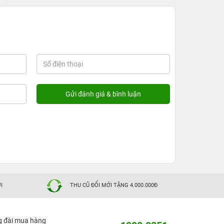
I
THU CŨ ĐỔI MỚI TẶNG 4.000.000Đ
g đài mua hàng