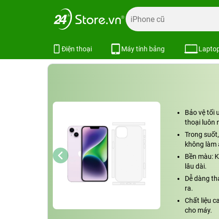
Trang chủ
Phụ kiện
Dán cường lực
Dán PPF iPhone
Miếng dán PPF nhám mặt sau iPhon
Điện thoại
Máy tính bảng
Lapto
Bảo vệ tối 
thoại luôn 
Trong suốt,
không làm 
Bền màu: K
lâu dài.
Dễ dàng th
ra.
Chất liệu c
cho máy.