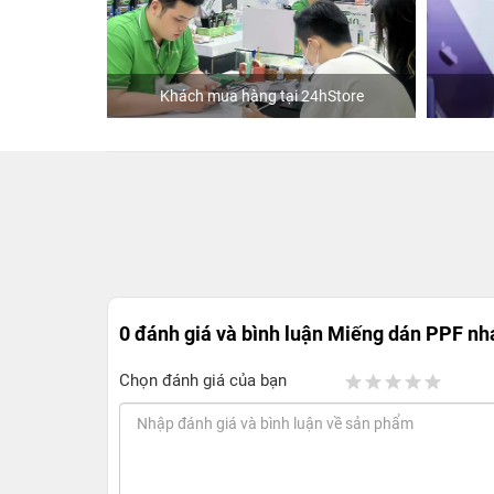
hách mua hàng tại 24hStore
Diễn viên Huỳnh Lập
0 đánh giá và bình luận
Miếng dán PPF nh
Chọn đánh giá của bạn