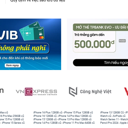
Quy định về việc sao lưu dữ liệu
 Max cũ
iPhone 16 Plus 128GB cũ
-
iPhone 15 Plus 128GB cũ
iPhone 13 128GB Cũ
-
iP
16 Pro Max 256GB cũ
iPhone 16 128GB cũ
-
iPhone 14 Pro Max 128GB cũ
Watch cũ
-
AirPods cũ
one 15 Pro 128GB cũ
iPhone 15 128GB cũ
-
iPhone 13 Pro Max 128GB cũ
Watch Series 11
-
Watch
-
iPhone 15 Series cũ
iPhone 14 Pro 128GB cũ
-
iPhone 11 Pro Max 64GB cũ
Pencil Pro 2024
-
Apple 