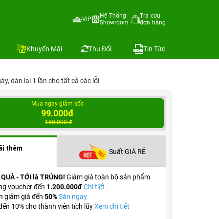
Hệ Thống
Tra cứu
VIP
Showroom
đơn hàng
Địa chỉ còn hàng
 sánh
Khuyến Mãi
Thu Đổi
Tin Tức
, dán lại 1 lần cho tất cả các lỗi
Mua ngay giảm sốc
99.000đ
150.000 đ
ãi thêm
Suất GIÁ RẺ
 QUÀ - TỚI là TRÚNG!
Giảm giá toàn bộ sản phẩm
ng voucher đến
1.200.000đ
Chi tiết
n giảm giá đến
50%
Săn ngay
ến 10% cho thành viên tích lũy
Xem chi tiết