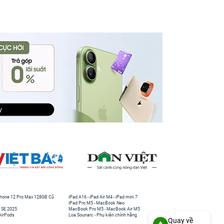
hone 12 Pro Max 128GB Cũ
iPad A16
-
iPad Air M4
-
iPad mini 7
iPad Pro M5
-
MacBook Neo
 SE 2025
MacBook Pro M5
-
MacBook Air M5
AirPods
Loa Sounarc
-
Phụ kiện chính hãng
Quay về