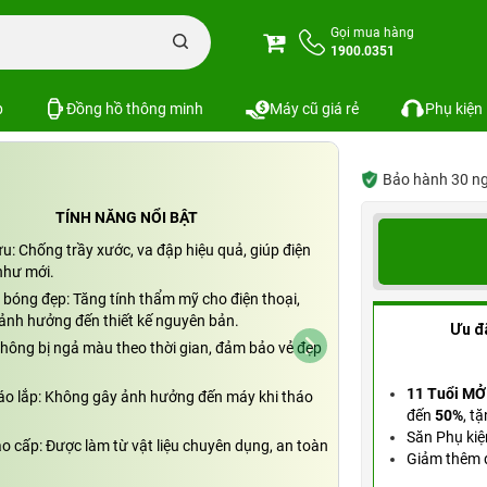
Miếng dán PPF nhám mặt sau iPhone 15 Plus
Gọi mua hàng
1900.0351
e 15 Plus
Xem cấu hình
So
SKU: PKS-5890
p
Đồng hồ thông minh
Máy cũ giá rẻ
Phụ kiện
Bảo hành 30 ngày
TÍNH NĂNG NỔI BẬT
ưu: Chống trầy xước, va đập hiệu quả, giúp điện
như mới.
 bóng đẹp: Tăng tính thẩm mỹ cho điện thoại,
ảnh hưởng đến thiết kế nguyên bản.
Ưu đ
hông bị ngả màu theo thời gian, đảm bảo vẻ đẹp
11 Tuổi MỞ
áo lắp: Không gây ảnh hưởng đến máy khi tháo
đến
50%
,
tặ
Săn Phụ kiệ
ao cấp: Được làm từ vật liệu chuyên dụng, an toàn
Giảm thêm đ