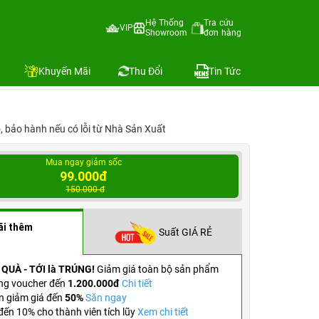
Hệ Thống
Tra cứu
VIP
Showroom
đơn hàng
Địa chỉ còn hàng
Khuyến Mãi
Thu Đổi
Tin Tức
ỗ, bảo hành nếu có lỗi từ Nhà Sản Xuất
Mua ngay giảm sốc
99.000đ
150.000 đ
ãi thêm
Suất GIÁ RẺ
 QUÀ - TỚI là TRÚNG!
Giảm giá toàn bộ sản phẩm
ng voucher đến
1.200.000đ
Chi tiết
n giảm giá đến
50%
Săn ngay
ến 10% cho thành viên tích lũy
Xem chi tiết