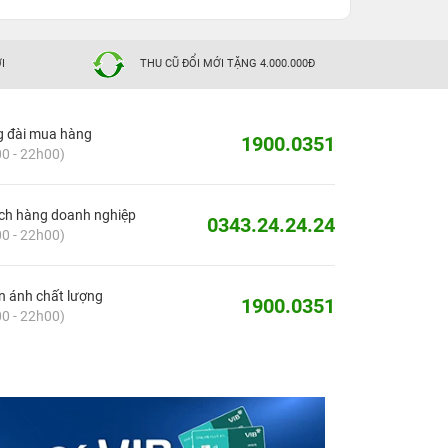
I
THU CŨ ĐỔI MỚI TẶNG 4.000.000Đ
g đài mua hàng
1900.0351
0 - 22h00)
ch hàng doanh nghiệp
0343.24.24.24
0 - 22h00)
 ánh chất lượng
1900.0351
0 - 22h00)