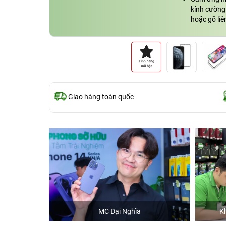
kính cường 
hoặc gõ liê
Giao hàng toàn quốc
hStore
MC Đại Nghĩa
K