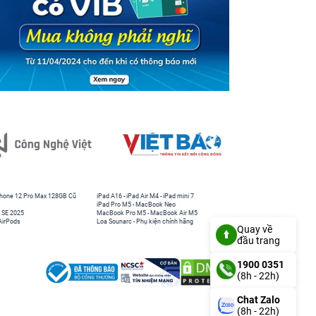
hone 12 Pro Max 128GB Cũ
iPad A16
-
iPad Air M4
-
iPad mini 7
iPad Pro M5
-
MacBook Neo
 SE 2025
MacBook Pro M5
-
MacBook Air M5
AirPods
Loa Sounarc
-
Phụ kiện chính hãng
Quay về
đầu trang
1900 0351
(8h - 22h)
Chat Zalo
(8h - 22h)