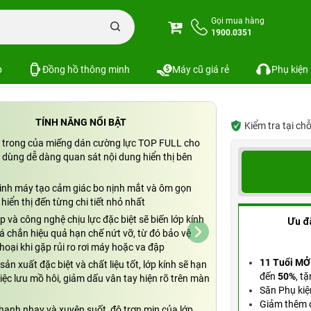
one
Miếng dán cường lực iPhone 11 Pro Max/Xs Max TOP Full
Gọi mua hàng
1900.0351
o Max/Xs Max TOP Full
SKU: PKS-6014
p
Đồng hồ thông minh
Máy cũ giá rẻ
Phụ kiện
TÍNH NĂNG NỔI BẬT
Kiểm tra tại ch
 trong của miếng dán cường lực TOP FULL cho
 dùng dễ dàng quan sát nội dung hiển thị bên
ình máy tạo cảm giác bo nịnh mắt và ôm gọn
hiển thị đến từng chi tiết nhỏ nhất
 và công nghệ chịu lực đặc biệt sẽ biến lớp kính
Ưu đ
á chắn hiệu quả hạn chế nứt vỡ, từ đó bảo vệ
thoại khi gặp rủi ro rơi máy hoặc va đập
11 Tuổi MỞ
ản xuất đặc biệt và chất liệu tốt, lớp kính sẽ hạn
đến
50%
,
tặ
việc lưu mồ hôi, giảm dấu vân tay hiện rõ trên màn
Săn Phụ kiệ
Giảm thêm đ
anh nhạy và xuyên suốt, độ trơn mịn của lớp