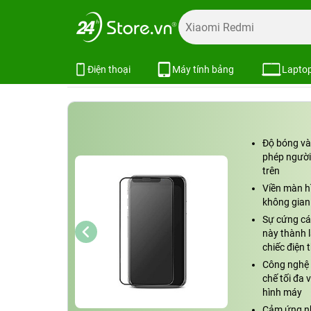
Trang chủ
Phụ kiện
Dán cường lực
Dán cường lực iPh
Miếng dán cường lực iPhone 11 Pr
Xem cấu hình
So sánh
Điện thoại
Máy tính bảng
Lapto
Độ bóng và
phép người
trên
Viền màn h
không gian 
Sự cứng cáp
này thành l
chiếc điện 
Công nghệ s
chế tối đa 
hình máy
Cảm ứng nh