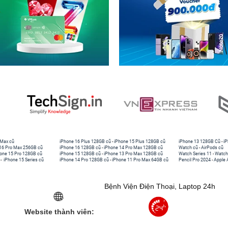
 Max cũ
iPhone 16 Plus 128GB cũ
-
iPhone 15 Plus 128GB cũ
iPhone 13 128GB Cũ
-
iP
16 Pro Max 256GB cũ
iPhone 16 128GB cũ
-
iPhone 14 Pro Max 128GB cũ
Watch cũ
-
AirPods cũ
one 15 Pro 128GB cũ
iPhone 15 128GB cũ
-
iPhone 13 Pro Max 128GB cũ
Watch Series 11
-
Watch
-
iPhone 15 Series cũ
iPhone 14 Pro 128GB cũ
-
iPhone 11 Pro Max 64GB cũ
Pencil Pro 2024
-
Apple 
Bệnh Viện Điện Thoại, Laptop 24h
Website thành viên: