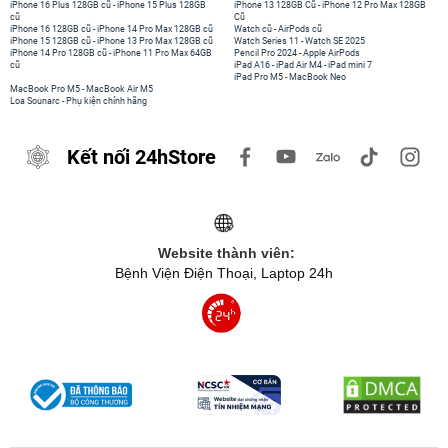
iPhone 16 Plus 128GB cũ
-
iPhone 15 Plus 128GB
iPhone 13 128GB Cũ
-
iPhone 12 Pro Max 128GB
cũ
Cũ
iPhone 16 128GB cũ
-
iPhone 14 Pro Max 128GB cũ
Watch cũ
-
AirPods cũ
iPhone 15 128GB cũ
-
iPhone 13 Pro Max 128GB cũ
Watch Series 11
-
Watch SE 2025
iPhone 14 Pro 128GB cũ
-
iPhone 11 Pro Max 64GB
Pencil Pro 2024
-
Apple AirPods
cũ
iPad A16
-
iPad Air M4
-
iPad mini 7
iPad Pro M5
-
MacBook Neo
MacBook Pro M5
-
MacBook Air M5
Loa Sounarc
-
Phụ kiện chính hãng
Kết nối 24hStore
Website thành viên:
Bệnh Viện Điện Thoại, Laptop 24h