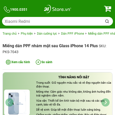
1900.0351
Trang chủ
Phụ kiện
Dán cường lực
Dán PPF iPhone
Miếng dán PPF nhá
Miếng dán PPF nhám mặt sau Glass iPhone 14 Plus
SKU:
PKS-7043
Xem cấu hình
So sánh
TÍNH NĂNG NỔI BẬT
Trong suốt: Giữ nguyên màu sắc và vẻ đẹp nguyên bản của
điện thoại.
Mỏng nhẹ: Cảm giác như không dán, không ảnh hưởng đến
trải nghiệm cầm nắm.
Vừa vặn: Thiết kế ôm khít toàn bộ mặt sau và các góc
cạnh, bảo vệ tối đa.
Dễ vệ sinh: Giúp bề mặt điện thoại luôn sáng bóng.
Chống nước, chống thấm, chống dính: Bảo vệ điện thoại