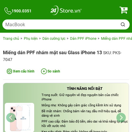
1900.0351
Trang chủ
Phụ kiện
Dán cường lực
Dán PPF iPhone
Miếng dán PPF nhá
Miếng dán PPF nhám mặt sau Glass iPhone 13
SKU: PKS-
7047
Xem cấu hình
So sánh
TÍNH NĂNG NỔI BẬT
Trong suốt: Giữ nguyên vẻ đẹp nguyên bản của chiếc
iPhone
Mỏng nhẹ: Không gây cảm giác cồng kềnh khi sử dụng
Bề mặt nhám: Chống bám vân tay, dầu mỡ hiệu quả, dễ
dàng vệ sinh
PPF cao cấp: Đảm bảo độ bền, dẻo dai và khả năng tự phục
hồi vết xước nhỏ
Keo siêu dính: Bám chắc, không dễ bong tróc