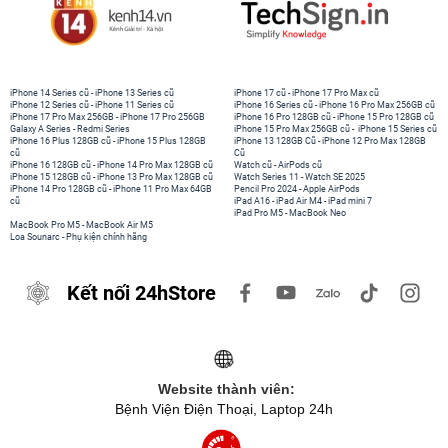
iPhone 14 Series cũ
-
iPhone 13 Series cũ
iPhone 17 cũ
-
iPhone 17 Pro Max cũ
iPhone 12 Series cũ
-
iPhone 11 Series cũ
iPhone 16 Series cũ
-
iPhone 16 Pro Max 256GB cũ
iPhone 17 Pro Max 256GB
-
iPhone 17 Pro 256GB
iPhone 16 Pro 128GB cũ
-
iPhone 15 Pro 128GB cũ
Galaxy A Series
-
Redmi Series
iPhone 15 Pro Max 256GB cũ
-
iPhone 15 Series cũ
iPhone 16 Plus 128GB cũ
-
iPhone 15 Plus 128GB
iPhone 13 128GB Cũ
-
iPhone 12 Pro Max 128GB
cũ
Cũ
iPhone 16 128GB cũ
-
iPhone 14 Pro Max 128GB cũ
Watch cũ
-
AirPods cũ
iPhone 15 128GB cũ
-
iPhone 13 Pro Max 128GB cũ
Watch Series 11
-
Watch SE 2025
iPhone 14 Pro 128GB cũ
-
iPhone 11 Pro Max 64GB
Pencil Pro 2024
-
Apple AirPods
cũ
iPad A16
-
iPad Air M4
-
iPad mini 7
iPad Pro M5
-
MacBook Neo
MacBook Pro M5
-
MacBook Air M5
Loa Sounarc
-
Phụ kiện chính hãng
Kết nối 24hStore
Website thành viên:
Bệnh Viện Điện Thoại, Laptop 24h