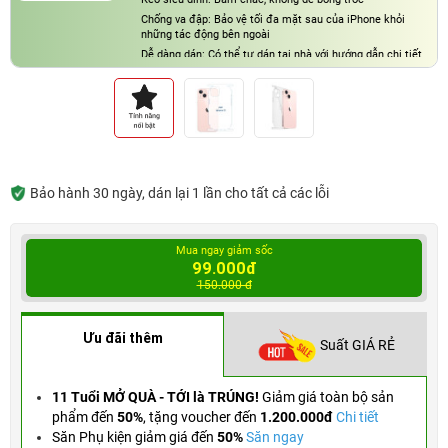
Chống va đập: Bảo vệ tối đa mặt sau của iPhone khỏi
những tác động bên ngoài
Dễ dàng dán: Có thể tự dán tại nhà với hướng dẫn chi tiết
Bảo hành 30 ngày, dán lại 1 lần cho tất cả các lỗi
Mua ngay giảm sốc
99.000đ
150.000 đ
Ưu đãi thêm
Suất GIÁ RẺ
11 Tuổi MỞ QUÀ - TỚI là TRÚNG!
Giảm giá toàn bộ sản
phẩm đến
50%
,
tặng voucher đến
1.200.000đ
Chi tiết
Săn Phụ kiện giảm giá đến
50%
Săn ngay