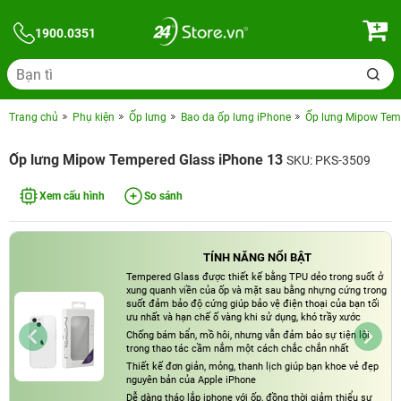
1900.0351
Trang chủ
Phụ kiện
Ốp lưng
Bao da ốp lưng iPhone
Ốp lưng Mipow Tem
Ốp lưng Mipow Tempered Glass iPhone 13
SKU: PKS-3509
Xem cấu hình
So sánh
TÍNH NĂNG NỔI BẬT
Tempered Glass được thiết kế bằng TPU dẻo trong suốt ở
xung quanh viền của ốp và mặt sau bằng nhựng cứng trong
suốt đảm bảo độ cứng giúp bảo vệ điện thoại của bạn tối
ưu nhất và hạn chế ố vàng khi sử dụng, khó trầy xước
Chống bám bẩn, mồ hôi, nhưng vẫn đảm bảo sự tiện lội
trong thao tác cầm nắm một cách chắc chắn nhất
Thiết kế đơn giản, mỏng, thanh lịch giúp bạn khoe vẻ đẹp
nguyên bản của Apple iPhone
Dễ dàng tháo lắp iphone với ốp, đồng thời giảm thiểu sự