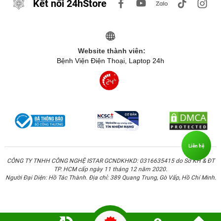
Kết nối 24hStore
Website thành viên:
Bệnh Viện Điện Thoại, Laptop 24h
Hơn thế nữa nhờ ốp lưng Mipow Tempered Glass sở
Liên hệ
hữu cấu trúc có cạnh viền cứng cáp, nên chiếc ốp này có
khả năng cung cấp cho iPhone 13 độ bảo vệ toàn diện.
CÔNG TY TNHH CÔNG NGHỆ ISTAR GCNDKHKD: 0316635415 do Sở KH & ĐT
TP. HCM cấp ngày 11 tháng 12 năm 2020.
Góc cạnh của máy, bàn phím cứng và mặt lưng chiếc
Người Đại Diện: Hồ Tác Thành. Địa chỉ: 389 Quang Trung, Gò Vấp, Hồ Chí Minh.
iPhone của bạn cũng sẽ được đảm bảo an toàn tối đa,
tránh hư hao khi va đập mạnh hoặc hạn chế tình trạng
trầy xước.