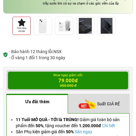
trầy xước khi có sự va chạm ở các góc viền của ốp
- Bảo hành 12 tháng lỗi NSX
- Ố vàng 1 đổi 1 trong 30 ngày
Mua ngay giảm sốc
79.000đ
350.000 đ
Ưu đãi thêm
Suất GIÁ RẺ
11 Tuổi MỞ QUÀ - TỚI là TRÚNG!
Giảm giá toàn bộ sản
phẩm đến
50%
,
tặng voucher đến
1.200.000đ
Chi tiết
Săn Phụ kiện giảm giá đến
50%
Săn ngay