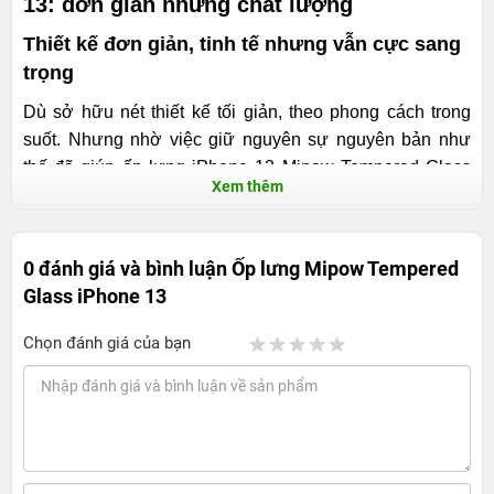
13: đơn giản nhưng chất lượng
Thiết kế đơn giản, tinh tế nhưng vẫn cực sang
trọng
Dù sở hữu nét thiết kế tối giản, theo phong cách trong
suốt. Nhưng nhờ việc giữ nguyên sự nguyên bản như
thế đã giúp ốp lưng iPhone 13 Mipow Tempered Glass
Xem thêm
càng tôn lên nét sang trọng của sản phẩm, tạo nên một
vẻ đẹp tinh tế nhẹ nhàng, nhưng vẫn cực sang trọng.
Nhờ vậy mà chiếc iPhone 13 của bạn cũng được khoe
0 đánh giá và bình luận
Ốp lưng Mipow Tempered
trọn những nét đẹp đặc trưng, nguyên bản, cũng như sắc
Glass iPhone 13
màu tinh tế của máy. Vì sở hữu vẻ ngoài cơ bản như vậy,
nên rõ ràng chiếc ốp này sẽ phù hợp với tất cả đối
Chọn đánh giá của bạn
tượng, dù người trẻ hay đã cao tuổi thì ai cũng đều có
thể sử dụng.
Ốp lưng Mipow Tempered Glass iPhone 13 được sản
xuất dựa trên chất liệu là từ nhựa cứng TPU cao cấp.
Nhờ vậy chiếc ốp này sở hữu kết cấu dẻo dai, cùng với