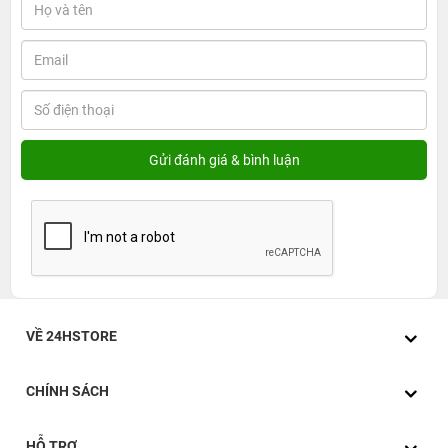
đó là độ bền bỉ cực kỳ chất lượng, đồng thời dù cứng
cáp nhưng ốp vẫn giữ lại được những tính năng tuyệt
vời như tính gọn nhẹ, linh hoạt, cơ động dễ dàng cho
người dùng khi lắp ốp vào iPhone 13 để dùng.
VỀ 24HSTORE
CHÍNH SÁCH
HỖ TRỢ