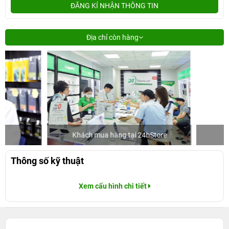
ĐĂNG KÍ NHẬN THÔNG TIN
Địa chỉ còn hàng
Khách mua hàng tại 24hStore
Ca sĩ/Diễn
Thông số kỹ thuật
Xem cấu hình chi tiết