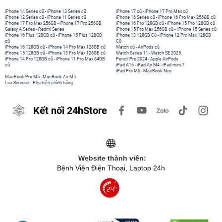
iPhone 14 Series cũ
-
iPhone 13 Series cũ
iPhone 17 cũ
-
iPhone 17 Pro Max cũ
iPhone 12 Series cũ
-
iPhone 11 Series cũ
iPhone 16 Series cũ
-
iPhone 16 Pro Max 256GB cũ
iPhone 17 Pro Max 256GB
-
iPhone 17 Pro 256GB
iPhone 16 Pro 128GB cũ
-
iPhone 15 Pro 128GB cũ
Galaxy A Series
-
Redmi Series
iPhone 15 Pro Max 256GB cũ
-
iPhone 15 Series cũ
iPhone 16 Plus 128GB cũ
-
iPhone 15 Plus 128GB
iPhone 13 128GB Cũ
-
iPhone 12 Pro Max 128GB
cũ
Cũ
iPhone 16 128GB cũ
-
iPhone 14 Pro Max 128GB cũ
Watch cũ
-
AirPods cũ
iPhone 15 128GB cũ
-
iPhone 13 Pro Max 128GB cũ
Watch Series 11
-
Watch SE 2025
iPhone 14 Pro 128GB cũ
-
iPhone 11 Pro Max 64GB
Pencil Pro 2024
-
Apple AirPods
cũ
iPad A16
-
iPad Air M4
-
iPad mini 7
iPad Pro M5
-
MacBook Neo
MacBook Pro M5
-
MacBook Air M5
Loa Sounarc
-
Phụ kiện chính hãng
Kết nối 24hStore
Website thành viên:
Bệnh Viện Điện Thoại, Laptop 24h