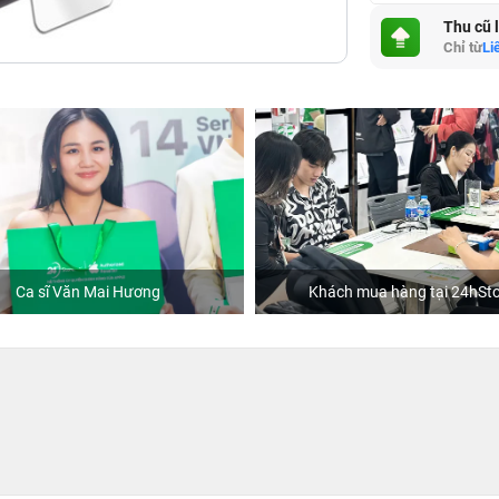
Thu cũ 
Chỉ từ
Li
Ca sĩ Văn Mai Hương
Khách mua hàng tại 24hSto