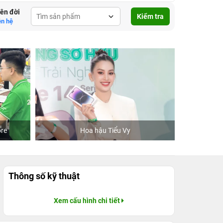
lên đời
Kiểm tra
ên hệ
re
Hoa hậu Tiểu Vy
Khách
Thông số kỹ thuật
Xem cấu hình chi tiết