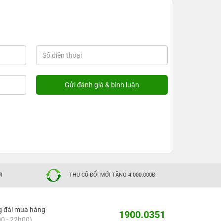
I
THU CŨ ĐỔI MỚI TẶNG 4.000.000Đ
g đài mua hàng
1900.0351
0 - 22h00)