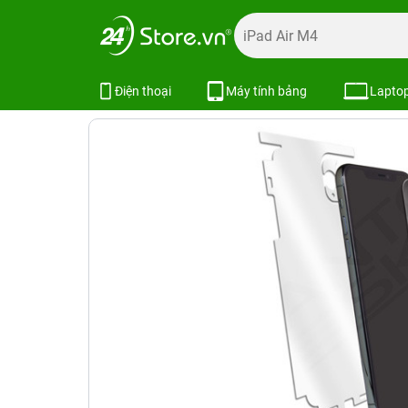
Trang chủ
Phụ kiện
Dán cường lực
Dán cường lực iPh
Miếng dán thường mặt sau iPhone 
Điện thoại
Máy tính bảng
Lapto