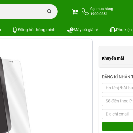
one
Miếng dán thường mặt sau iPhone 11 Pro Max
Gọi mua hàng
1900.0351
11 Pro Max
Xem cấu hình
So sánh
SKU:
p
Đồng hồ thông minh
Máy cũ giá rẻ
Phụ kiện
Khuyến mãi
ĐĂNG KÍ NHẬN 