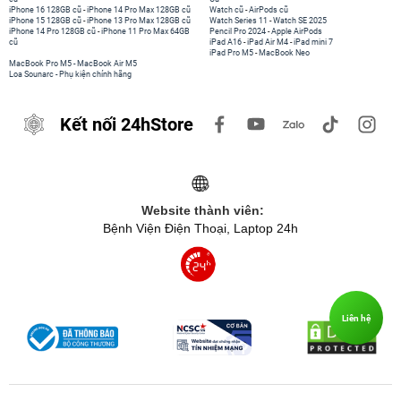
iPhone 16 128GB cũ
-
iPhone 14 Pro Max 128GB cũ
Watch cũ
-
AirPods cũ
iPhone 15 128GB cũ
-
iPhone 13 Pro Max 128GB cũ
Watch Series 11
-
Watch SE 2025
iPhone 14 Pro 128GB cũ
-
iPhone 11 Pro Max 64GB
Pencil Pro 2024
-
Apple AirPods
cũ
iPad A16
-
iPad Air M4
-
iPad mini 7
iPad Pro M5
-
MacBook Neo
MacBook Pro M5
-
MacBook Air M5
Loa Sounarc
-
Phụ kiện chính hãng
Kết nối 24hStore
Website thành viên:
Bệnh Viện Điện Thoại, Laptop 24h
Liên hệ