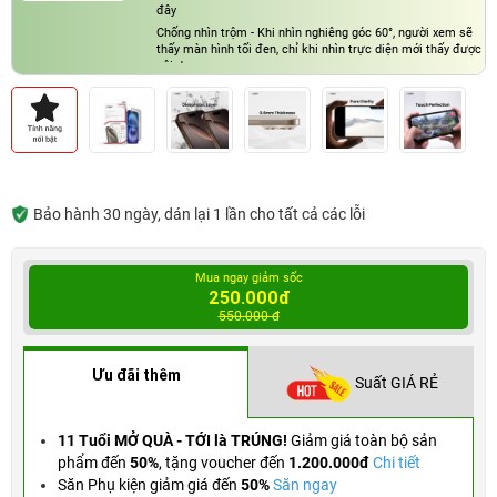
đây
Chống nhìn trộm - Khi nhìn nghiêng góc 60°, người xem sẽ
thấy màn hình tối đen, chỉ khi nhìn trực diện mới thấy được
nội dung
Bảo hành 30 ngày, dán lại 1 lần cho tất cả các lỗi
Mua ngay giảm sốc
250.000đ
550.000 đ
Ưu đãi thêm
Suất GIÁ RẺ
11 Tuổi MỞ QUÀ - TỚI là TRÚNG!
Giảm giá toàn bộ sản
phẩm đến
50%
,
tặng voucher đến
1.200.000đ
Chi tiết
Săn Phụ kiện giảm giá đến
50%
Săn ngay