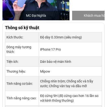
MC Đại Nghĩa
Khách mua hàng
Thông số kỹ thuật
Kích thước:
Độ dày 0.33mm (siêu mỏng)
Dòng máy tương
iPhone 17 Pro
thích:
Tiện ích:
Dán bảo vệ màn hình
Thương hiệu:
Mipow
Chống nhìn trộm; Chống sốc và trầy
Tính năng cơ bản:
xước; Chống vân tay và dầu mỡ
Độ cứng 9H (độ cứng cao hơn 16 lần so
Tính năng nâng cao:
với kính thông thường)