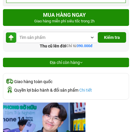
MUA HÀNG NGAY
Giao hàng miễn phí siêu tốc trong 2h
Kiểm tra
Thu cũ lên đời
Chỉ từ
390.000đ
Địa chỉ còn hàng
Giao hàng toàn quốc
Quyền lợi bảo hành & đổi sản phẩm
Chi tiết