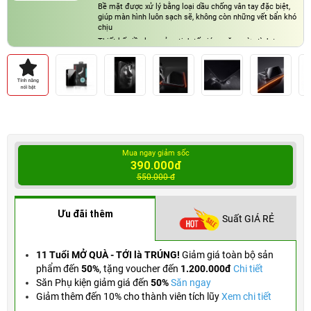
Bề mặt được xử lý bằng loại dầu chống vân tay đặc biệt,
giúp màn hình luôn sạch sẽ, không còn những vết bẩn khó
chịu
Thiết kế viền lụa mỏng tinh tế giúp ngăn ngừa tình trạng
cong vênh và bụi bẩn bám vào, giữ cho màn hình luôn sạch
đẹp
Mua ngay giảm sốc
390.000đ
550.000 đ
Ưu đãi thêm
Suất GIÁ RẺ
11 Tuổi MỞ QUÀ - TỚI là TRÚNG!
Giảm giá toàn bộ sản
phẩm đến
50%
,
tặng voucher đến
1.200.000đ
Chi tiết
Săn Phụ kiện giảm giá đến
50%
Săn ngay
Giảm thêm đến 10% cho thành viên tích lũy
Xem chi tiết