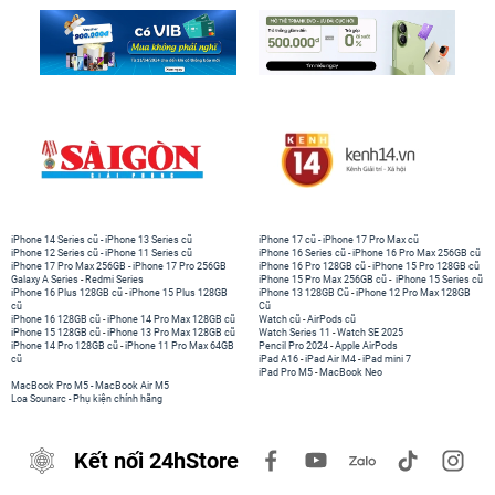
iPhone 14 Series cũ
-
iPhone 13 Series cũ
iPhone 17 cũ
-
iPhone 17 Pro Max cũ
iPhone 12 Series cũ
-
iPhone 11 Series cũ
iPhone 16 Series cũ
-
iPhone 16 Pro Max 256GB cũ
iPhone 17 Pro Max 256GB
-
iPhone 17 Pro 256GB
iPhone 16 Pro 128GB cũ
-
iPhone 15 Pro 128GB cũ
Galaxy A Series
-
Redmi Series
iPhone 15 Pro Max 256GB cũ
-
iPhone 15 Series cũ
iPhone 16 Plus 128GB cũ
-
iPhone 15 Plus 128GB
iPhone 13 128GB Cũ
-
iPhone 12 Pro Max 128GB
cũ
Cũ
iPhone 16 128GB cũ
-
iPhone 14 Pro Max 128GB cũ
Watch cũ
-
AirPods cũ
iPhone 15 128GB cũ
-
iPhone 13 Pro Max 128GB cũ
Watch Series 11
-
Watch SE 2025
iPhone 14 Pro 128GB cũ
-
iPhone 11 Pro Max 64GB
Pencil Pro 2024
-
Apple AirPods
cũ
iPad A16
-
iPad Air M4
-
iPad mini 7
iPad Pro M5
-
MacBook Neo
MacBook Pro M5
-
MacBook Air M5
Loa Sounarc
-
Phụ kiện chính hãng
Kết nối 24hStore