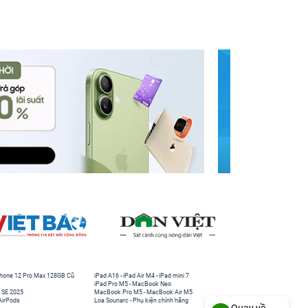
hone 12 Pro Max 128GB Cũ
iPad A16
-
iPad Air M4
-
iPad mini 7
iPad Pro M5
-
MacBook Neo
 SE 2025
MacBook Pro M5
-
MacBook Air M5
AirPods
Loa Sounarc
-
Phụ kiện chính hãng