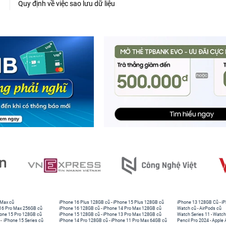
Quy định về việc sao lưu dữ liệu
 Max cũ
iPhone 16 Plus 128GB cũ
-
iPhone 15 Plus 128GB cũ
iPhone 13 128GB Cũ
-
iP
16 Pro Max 256GB cũ
iPhone 16 128GB cũ
-
iPhone 14 Pro Max 128GB cũ
Watch cũ
-
AirPods cũ
one 15 Pro 128GB cũ
iPhone 15 128GB cũ
-
iPhone 13 Pro Max 128GB cũ
Watch Series 11
-
Watch
-
iPhone 15 Series cũ
iPhone 14 Pro 128GB cũ
-
iPhone 11 Pro Max 64GB cũ
Pencil Pro 2024
-
Apple 