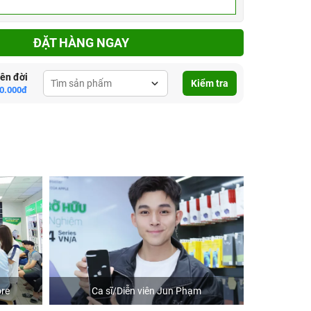
ĐẶT HÀNG NGAY
lên đời
Kiểm tra
0.000đ
re
Ca sĩ/Diễn viên Jun Phạm
Khách