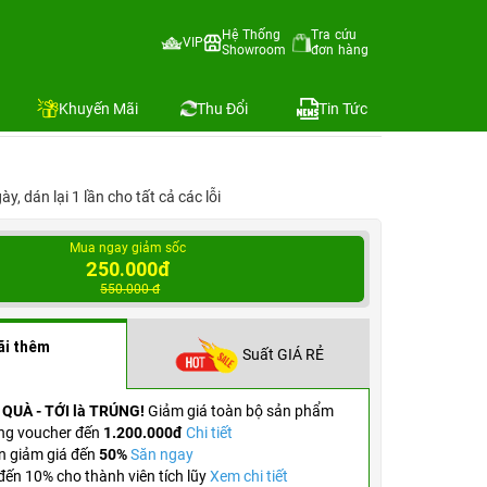
Hệ Thống
Tra cứu
VIP
Showroom
đơn hàng
Địa chỉ còn hàng
Khuyến Mãi
Thu Đổi
Tin Tức
, dán lại 1 lần cho tất cả các lỗi
Mua ngay giảm sốc
250.000đ
550.000 đ
ãi thêm
Suất GIÁ RẺ
 QUÀ - TỚI là TRÚNG!
Giảm giá toàn bộ sản phẩm
ng voucher đến
1.200.000đ
Chi tiết
n giảm giá đến
50%
Săn ngay
ến 10% cho thành viên tích lũy
Xem chi tiết