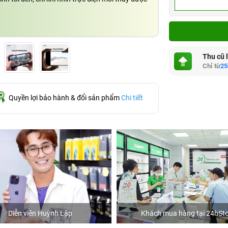
Thu cũ 
Chỉ từ
25
Quyền lợi bảo hành & đổi sản phẩm
Chi tiết
Diễn viên Huỳnh Lập
Khách mua hàng tại 24hSto