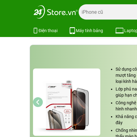
Trang chủ
Phụ kiện
Dán cường lực
Dán cường lực iPh
Cường lực chống nhìn trộm iPhone
Xem cấu hình
So sánh
Điện thoại
Máy tính bảng
Lapto
Sử dụng cô
mượt tăng g
loại kính h
Lớp phủ nan
giúp hạn c
Công nghệ k
hình nhanh
Khả năng c
đây
Chống nhìn 
thấy màn hì