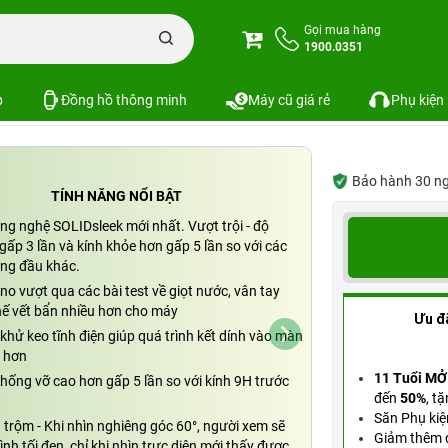
one
Cường lực chống nhìn trộm iPhone 16 Pro ZEELOT SOLIDsleek
Gọi mua hàng
1900.0351
 16 Pro ZEELOT SOLIDsleek
SKU: PKS-8266
p
Đồng hồ thông minh
Máy cũ giá rẻ
Phụ kiện
Bảo hành 30 ngày
TÍNH NĂNG NỔI BẬT
ng nghệ SOLIDsleek mới nhất. Vượt trội - độ
ấp 3 lần và kính khỏe hơn gấp 5 lần so với các
àng đầu khác.
o vượt qua các bài test về giọt nước, vân tay
hế vết bẩn nhiều hơn cho máy
Ưu đ
hử keo tĩnh điện giúp quá trình kết dính vào màn
 hơn
11 Tuổi MỞ
hống vỡ cao hơn gấp 5 lần so với kính 9H trước
đến
50%
,
tặ
Săn Phụ kiệ
trộm - Khi nhìn nghiêng góc 60°, người xem sẽ
Giảm thêm đ
nh tối đen, chỉ khi nhìn trực diện mới thấy được