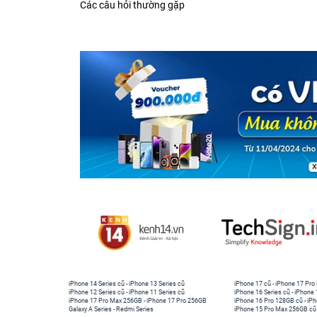
Các câu hỏi thường gặp
iPhone 14 Series cũ
-
iPhone 13 Series cũ
iPhone 17 cũ
-
iPhone 17 Pro
iPhone 12 Series cũ
-
iPhone 11 Series cũ
iPhone 16 Series cũ
-
iPhone 
iPhone 17 Pro Max 256GB
-
iPhone 17 Pro 256GB
iPhone 16 Pro 128GB cũ
-
iPh
Galaxy A Series
-
Redmi Series
iPhone 15 Pro Max 256GB cũ