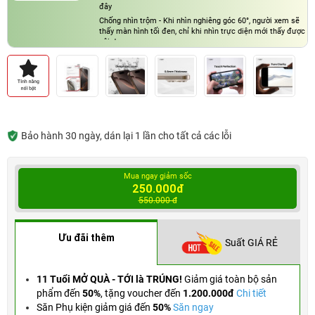
đây
Chống nhìn trộm - Khi nhìn nghiêng góc 60°, người xem sẽ
thấy màn hình tối đen, chỉ khi nhìn trực diện mới thấy được
nội dung
Bảo hành 30 ngày, dán lại 1 lần cho tất cả các lỗi
Mua ngay giảm sốc
250.000đ
550.000 đ
Ưu đãi thêm
Suất GIÁ RẺ
11 Tuổi MỞ QUÀ - TỚI là TRÚNG!
Giảm giá toàn bộ sản
phẩm đến
50%
,
tặng voucher đến
1.200.000đ
Chi tiết
Săn Phụ kiện giảm giá đến
50%
Săn ngay