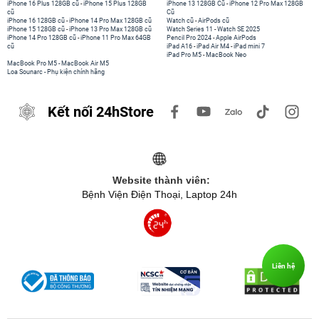
iPhone 16 Plus 128GB cũ
-
iPhone 15 Plus 128GB
iPhone 13 128GB Cũ
-
iPhone 12 Pro Max 128GB
cũ
Cũ
iPhone 16 128GB cũ
-
iPhone 14 Pro Max 128GB cũ
Watch cũ
-
AirPods cũ
iPhone 15 128GB cũ
-
iPhone 13 Pro Max 128GB cũ
Watch Series 11
-
Watch SE 2025
iPhone 14 Pro 128GB cũ
-
iPhone 11 Pro Max 64GB
Pencil Pro 2024
-
Apple AirPods
cũ
iPad A16
-
iPad Air M4
-
iPad mini 7
iPad Pro M5
-
MacBook Neo
MacBook Pro M5
-
MacBook Air M5
Loa Sounarc
-
Phụ kiện chính hãng
Kết nối 24hStore
Website thành viên:
Bệnh Viện Điện Thoại, Laptop 24h
Liên hệ