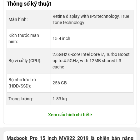
Thông số kỹ thuật
Retina display with IPS technology, True
Màn hình:
Tone technology
Kích thước màn
15.4 inch
hình:
2.6GHz 6-core Intel Core i7, Turbo Boost
Bộ vi xử lý (CPU):
up to 4.5GHz, with 12MB shared L3
cache
Bộ nhớ lưu trữ
256 GB
(HDD/SSD):
Trọng lượng:
1.83 kg
Xem cấu hình chi tiết
Macbook Pro 15 inch MV922 2019 là phiên bản nâng