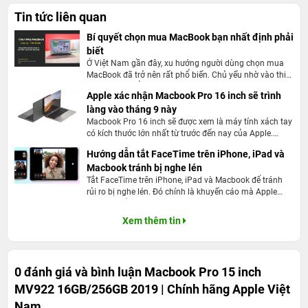
Tin tức liên quan
Bí quyết chọn mua MacBook bạn nhất định phải
biết
Ở Việt Nam gần đây, xu hướng người dùng chọn mua
MacBook đã trở nên rất phổ biến. Chủ yếu nhờ vào thiết
kế tinh tế, độ ổn định cực tốt của hệ điều hành và pin
Apple xác nhận Macbook Pro 16 inch sẽ trình
trâu bò. Việc tìm mua MacBook cũng không còn khó
làng vào tháng 9 này
như trước, vì có khá nhiều cửa hàng bày bán các dòng
sản phẩm mới và cũ.
Macbook Pro 16 inch sẽ được xem là máy tính xách tay
có kích thước lớn nhất từ trước đến nay của Apple.
Macbook Pro 15 inch MV922 2019 – đánh
Nhiều người sẽ kỳ vọng nhiều hơn đến từ hiệu năng
giá tổng quan
Hướng dẫn tắt FaceTime trên iPhone, iPad và
cũng như các tính năng mới mà máy tính mang đến
Macbook tránh bị nghe lén
cho người dùng. Hãy cùng khám phá tất cả những thứ
Bộ xử lý mới kết hợp cùng khả năng đồ họa mạnh mẽ,
mà Apple sẽ mang đến cho người dùng ở thế hệ
Tắt FaceTime trên iPhone, iPad và Macbook để tránh
Macbook Pro 2019.
rủi ro bị nghe lén. Đó chính là khuyến cáo mà Apple
màn hình Retina rực rỡ màu sắc, ổ cứng SSD siêu nhanh,
đang cố gắng gửi tới người dùng trên toàn cầu. Bởi thời
chip bảo mật Apple T2 tốc độ xử lý ưu việt, thời lượng pin
gian gần đây, Apple đã bắt đầu có những dấu hiệu lỗ
Xem thêm tin
hổng trong tính năng nghe gọi. Để vô hiệu hóa
có thể kéo dài cả ngày và hệ điều hành macOS High
FaceTime tránh tình trạng bị nghe lén hãy thực hiện
Sierra biến chiếc Macbook Pro trở thành thiết bị xách tay
nghiệp vụ sau đây.
chuyên nghiệp đầy lý tưởng dành cho bất kì ai.
0 đánh giá và bình luận
Macbook Pro 15 inch
MV922 16GB/256GB 2019 | Chính hãng Apple Việt
Macbook Pro 15 inch được trang bị thanh Touch Bar, có
Nam
thể thay thế hoàn toàn các phím chức năng, nằm cố định