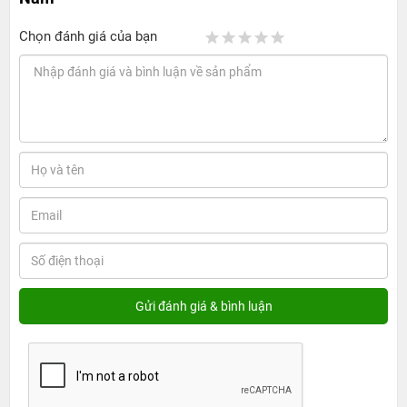
ở phần trên cùng của bàn phím (trên các phím chức
Chọn đánh giá của bạn
năng), mang lại sự linh hoạt tối đa. Touch Bar có thể
được tuỳ chỉnh dựa trên nhu cầu người dùng hoặc tự
động thay đổi theo ứng dụng đang mở, hiển thị các công
cụ có liên quan, một số hiện thị điển hình là bộ điều khiển
hệ thống về âm lượng và độ sáng, các phím tương tác để
điều chỉnh hoặc duyệt qua nội dung, các tính năng gõ
thông minh như biểu tượng cảm xúc và văn bản dự
đoán…