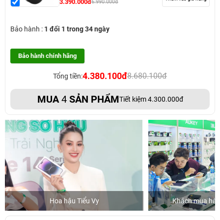
3.390.000đ
6.990.000đ
Bảo hành :
1 đổi 1 trong 34 ngày
Bảo hành chính hãng
4.380.100đ
8.680.100đ
Tổng tiền:
MUA
4
SẢN PHẨM
Tiết kiệm 4.300.000đ
u Vy
Khách mua hàng tại 24hStore