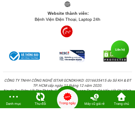
Website thành viên:
Bệnh Viện Điện Thoại, Laptop 24h
Liên hệ
CÔNG TY TNHH CÔNG NGHỆ ISTAR GCNDKHKD: 0316635415 do Sở KH & ĐT
TP. HCM cấp ngày 11 tháng 12 năm 2020.
Người Đại Diện: Hồ Tác Thành. Địa chỉ: 389 Quang Trung, Gò Vấp, Hồ Chí Minh.
Trong ngày
Danh mục
Thu-đổi
Máy cũ giá rẻ
Trang chủ