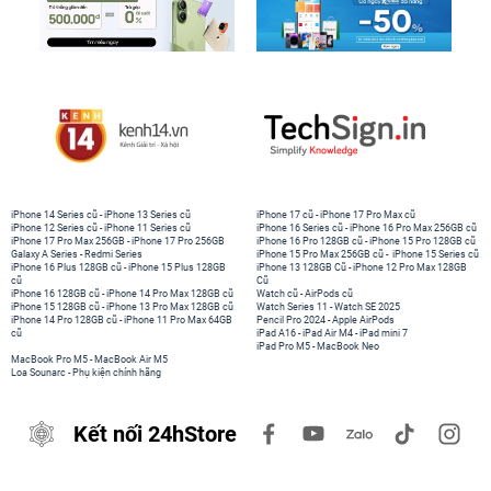
iPhone 14 Series cũ
-
iPhone 13 Series cũ
iPhone 17 cũ
-
iPhone 17 Pro Max cũ
iPhone 12 Series cũ
-
iPhone 11 Series cũ
iPhone 16 Series cũ
-
iPhone 16 Pro Max 256GB cũ
iPhone 17 Pro Max 256GB
-
iPhone 17 Pro 256GB
iPhone 16 Pro 128GB cũ
-
iPhone 15 Pro 128GB cũ
Galaxy A Series
-
Redmi Series
iPhone 15 Pro Max 256GB cũ
-
iPhone 15 Series cũ
iPhone 16 Plus 128GB cũ
-
iPhone 15 Plus 128GB
iPhone 13 128GB Cũ
-
iPhone 12 Pro Max 128GB
cũ
Cũ
iPhone 16 128GB cũ
-
iPhone 14 Pro Max 128GB cũ
Watch cũ
-
AirPods cũ
iPhone 15 128GB cũ
-
iPhone 13 Pro Max 128GB cũ
Watch Series 11
-
Watch SE 2025
iPhone 14 Pro 128GB cũ
-
iPhone 11 Pro Max 64GB
Pencil Pro 2024
-
Apple AirPods
cũ
iPad A16
-
iPad Air M4
-
iPad mini 7
iPad Pro M5
-
MacBook Neo
MacBook Pro M5
-
MacBook Air M5
Loa Sounarc
-
Phụ kiện chính hãng
Kết nối 24hStore