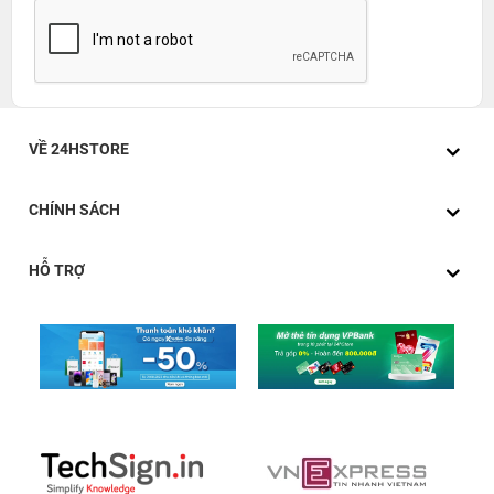
hơn 50%, giúp hình ảnh như nổi lên ngay trước mắt bạn
một cách vô cùng tuyệt vời. Với những ưu điểm trên,
người dùng vô cùng thoải mái khi xem phim, chơi game
trên chiếc Macbook Air 2018 này.
VỀ 24HSTORE
CHÍNH SÁCH
HỖ TRỢ
Sở hữu thiết kế sang trọng
MacBook Air 2018 vẫn sở hữu thiết kế nguyên khối với
chất lượng hoàn thiện rất cao, mọi chi tiết trên thân máy