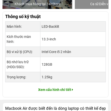
Khách mua hàng tại 24hStore
Ca sĩ/Diễn v
Thông số kỹ thuật
Màn hình:
LED-Backlit
Kích thước màn
13.3-inch
hình:
Bộ vi xử lý (CPU):
Intel Core i5 2 nhân
Bộ nhớ lưu trữ
128GB
(HDD/SSD):
Trọng lượng:
1.25kg
Xem cấu hình chi tiết
Macbook Air được biết đến là dòng laptop có thiết kế đẹp