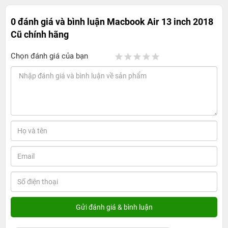
0 đánh giá và bình luận
Macbook Air 13 inch 2018
Cũ chính hãng
Chọn đánh giá của bạn
Màn hình Retina sắc nét
Lần đầu tiên một chiếc Macbook Air được trang bị màn
hình Retina. Độ phân giải 2560 x 1600 pixels cho hơn 4
triệu điểm ảnh, mang đến những hình ảnh siêu sắc nét.
Kể cả những văn bản cũng rõ ràng hơn để cảm giác đọc
tài liệu, email, duyệt web của bạn dễ chịu như in ra trên
giấy.
Không dừng lại ở độ sắc nét, màn hình Retina còn mang
đến cho người dùng trải nghiệm phong phú và sống
động của màu sắc. Mọi thứ hiện ra trước mắt bạn sẽ vô
cùng chân thực. Viền màn hình tràn thế hệ mới, mỏng