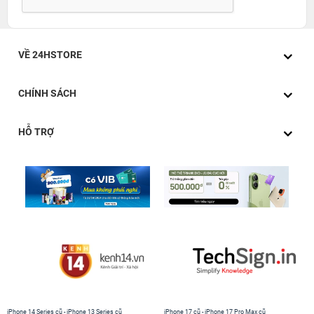
VỀ 24HSTORE
CHÍNH SÁCH
HỖ TRỢ
Hiệu năng
Máy tính xách tay số hiệu MJVG2 được trang bị bộ xử lý
Intel Core i5 Broadwell thế hệ thứ năm, đảm bảo sức
mạnh vượt trội của Core i5 đem đến hiệu suất làm việc
cao hơn, với mức sử dụng điện năng hiệu quả nhất có
thể. Các lõi kép của bộ xử lý Intel Core i5 có tốc độ
1.6GHz hay có thể ép xung nhịp lên tới 2.7GHz nhờ
vào công nghệ Turbo Boost khi cần để xử lý khối lượng
công việc lớn nhất. Ngoài ra, CPU Broadwell hỗ trợ tiết
iPhone 14 Series cũ
-
iPhone 13 Series cũ
iPhone 17 cũ
-
iPhone 17 Pro Max cũ