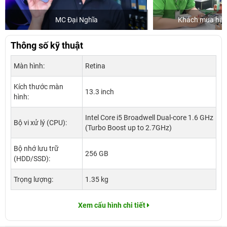
Nghĩa
Khách mua hàng tại 24hStore
Thông số kỹ thuật
Màn hình:
Retina
Kích thước màn
13.3 inch
hình:
Intel Core i5 Broadwell Dual-core 1.6 GHz
Bộ vi xử lý (CPU):
(Turbo Boost up to 2.7GHz)
Bộ nhớ lưu trữ
256 GB
(HDD/SSD):
Trọng lượng:
1.35 kg
Xem cấu hình chi tiết