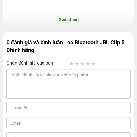
Xem thêm
0 đánh giá và bình luận
Loa Bluetooth JBL Clip 5
Chính hãng
Chọn đánh giá của bạn
Thiết kế nhỏ nhắn, bắt mắt
Một trong những điểm mạnh lớn nhất của Loa Bluetooth
JBL Clip 5 chính là thiết kế nhỏ gọn cùng với trọng lượng
nhẹ. Với kích thước vừa phải, loa rất dễ dàng để mang
theo bên mình, cho phép bạn tận hưởng âm nhạc ở bất
kỳ đâu mà không cần lo lắng về việc cồng kềnh hay nặng