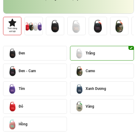
Đen
Trắng
Đen - Cam
Camo
Tím
Xanh Dương
Đỏ
Vàng
Hồng