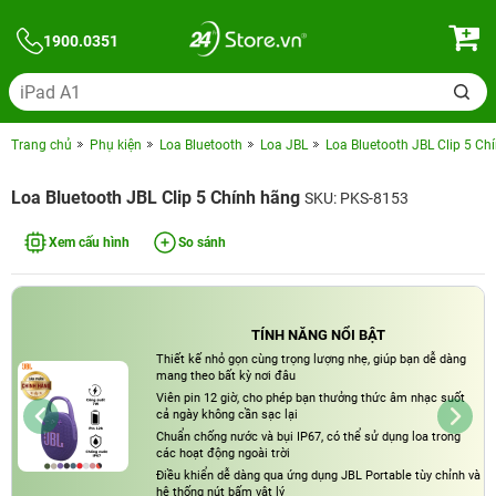
1900.0351
Trang chủ
Phụ kiện
Loa Bluetooth
Loa JBL
Loa Bluetooth JBL Clip 5 Ch
Loa Bluetooth JBL Clip 5 Chính hãng
SKU: PKS-8153
Xem cấu hình
So sánh
TÍNH NĂNG NỔI BẬT
Thiết kế nhỏ gọn cùng trọng lượng nhẹ, giúp bạn dễ dàng
mang theo bất kỳ nơi đâu
Viên pin 12 giờ, cho phép bạn thưởng thức âm nhạc suốt
cả ngày không cần sạc lại
Chuẩn chống nước và bụi IP67, có thể sử dụng loa trong
các hoạt động ngoài trời
Điều khiển dễ dàng qua ứng dụng JBL Portable tùy chỉnh và
hệ thống nút bấm vật lý