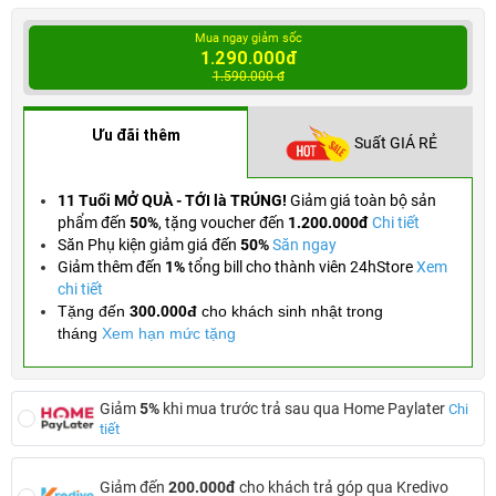
Mua ngay giảm sốc
1.290.000đ
1.590.000 đ
Ưu đãi thêm
Suất GIÁ RẺ
11 Tuổi MỞ QUÀ - TỚI là TRÚNG!
Giảm giá toàn bộ sản
phẩm đến
50%
,
tặng voucher đến
1.200.000đ
Chi tiết
Săn Phụ kiện giảm giá đến
50%
Săn ngay
Giảm thêm đến
1%
tổng bill cho thành viên 24hStore
Xem
chi tiết
Tặng đến
300.000đ
cho khách sinh nhật trong
tháng
Xem hạn mức tặng
Giảm
5%
khi mua trước trả sau qua Home Paylater
Chi
tiết
Giảm đến
200.000đ
cho khách trả góp qua Kredivo