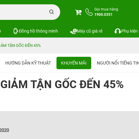
Gọi mua hàng
1900.0351
p
Đồng hồ thông minh
Máy cũ giá rẻ
Phụ kiện
GIẢM TẬN GỐC ĐẾN 45%
HƯỚNG DẪN KỸ THUẬT
KHUYẾN MÃI
NGƯỜI NỔI TIẾNG T
– GIẢM TẬN GỐC ĐẾN 45%
/2020