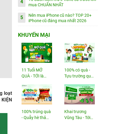
4
mua CHUẨN NHẤT
Nên mua iPhone cũ nào? TOP 20+
5
iPhone cũ đáng mua nhất 2026
KHUYẾN MẠI
11 Tuổi MỞ
100% có quà -
QUÀ - TỚI là
Tựu trường quá
TRÚNG
đã!
g loạt
Ụ KIỆN
100% trúng quà
Khai trương
- Quẫy hè thả
Vũng Tàu - Tới
ga!
nhận...