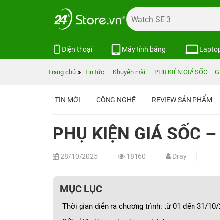
Điện thoại
Máy tính bảng
Lapto
Trang chủ
Tin tức
Khuyến mãi
PHỤ KIỆN GIÁ SỐC – 
TIN MỚI
CÔNG NGHỆ
REVIEW SẢN PHẨM
PHỤ KIỆN GIÁ SỐC 
28/10/2025
18160
Dray
MỤC LỤC
Thời gian diễn ra chương trình: từ 01 đến 31/10