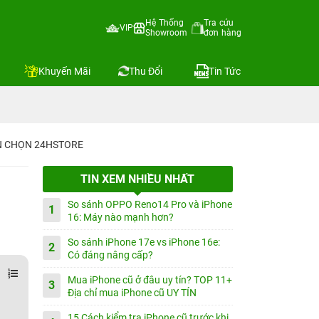
Hệ Thống
Tra cứu
VIP
Showroom
đơn hàng
Khuyến Mãi
Thu Đổi
Tin Tức
IN CHỌN 24HSTORE
TIN XEM NHIỀU NHẤT
So sánh OPPO Reno14 Pro và iPhone
1
16: Máy nào mạnh hơn?
So sánh iPhone 17e vs iPhone 16e:
2
Có đáng nâng cấp?
Mua iPhone cũ ở đâu uy tín? TOP 11+
3
Địa chỉ mua iPhone cũ UY TÍN
15 Cách kiểm tra iPhone cũ trước khi