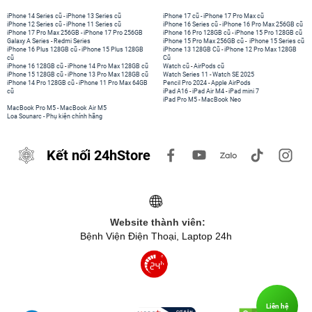
iPhone 14 Series cũ
-
iPhone 13 Series cũ
iPhone 17 cũ
-
iPhone 17 Pro Max cũ
iPhone 12 Series cũ
-
iPhone 11 Series cũ
iPhone 16 Series cũ
-
iPhone 16 Pro Max 256GB cũ
iPhone 17 Pro Max 256GB
-
iPhone 17 Pro 256GB
iPhone 16 Pro 128GB cũ
-
iPhone 15 Pro 128GB cũ
Galaxy A Series
-
Redmi Series
iPhone 15 Pro Max 256GB cũ
-
iPhone 15 Series cũ
iPhone 16 Plus 128GB cũ
-
iPhone 15 Plus 128GB
iPhone 13 128GB Cũ
-
iPhone 12 Pro Max 128GB
cũ
Cũ
iPhone 16 128GB cũ
-
iPhone 14 Pro Max 128GB cũ
Watch cũ
-
AirPods cũ
iPhone 15 128GB cũ
-
iPhone 13 Pro Max 128GB cũ
Watch Series 11
-
Watch SE 2025
iPhone 14 Pro 128GB cũ
-
iPhone 11 Pro Max 64GB
Pencil Pro 2024
-
Apple AirPods
cũ
iPad A16
-
iPad Air M4
-
iPad mini 7
iPad Pro M5
-
MacBook Neo
MacBook Pro M5
-
MacBook Air M5
Loa Sounarc
-
Phụ kiện chính hãng
Kết nối 24hStore
Website thành viên:
Bệnh Viện Điện Thoại, Laptop 24h
Liên hệ