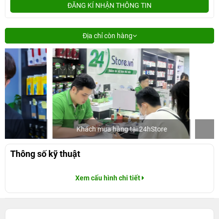
ĐĂNG KÍ NHẬN THÔNG TIN
Địa chỉ còn hàng
Khách mua hàng tại 24hStore
Diễn v
Thông số kỹ thuật
Xem cấu hình chi tiết