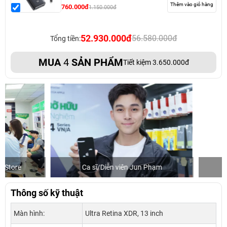
Thêm vào giỏ hàng
760.000đ
1.150.000đ
52.930.000đ
56.580.000đ
Tổng tiền:
MUA
4
SẢN PHẨM
Tiết kiệm 3.650.000đ
Ca sĩ/Diễn viên Jun Phạm
Khách mua hàng
Thông số kỹ thuật
Màn hình:
Ultra Retina XDR, 13 inch