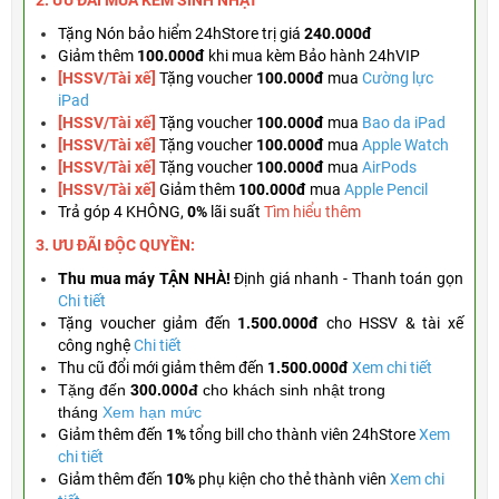
2. ƯU ĐÃI MUA KÈM
SINH NHẬT
Tặng
Nón bảo hiểm 24hStore trị giá
240.000đ
Giảm thêm
100.000đ
khi mua kèm Bảo hành 24hVIP
[HSSV/Tài xế]
Tặng voucher
100.000đ
mua
Cường lực
iPad
[HSSV/Tài xế]
Tặng voucher
100.000đ
mua
Bao da iPad
[HSSV/Tài xế]
Tặng
voucher
100.000đ
mua
Apple Watch
[HSSV/Tài xế]
Tặng
voucher
100.000đ
mua
AirPods
[HSSV/Tài xế]
Giảm thêm
100.000đ
mua
Apple Pencil
Trả góp 4 KHÔNG,
0%
lãi suất
Tìm hiểu thêm
3. ƯU ĐÃI ĐỘC QUYỀN:
Thu mua máy TẬN NHÀ!
Định giá nhanh - Thanh toán gọn
Chi tiết
Tặng
voucher giảm đến
1.500.000đ
cho HSSV & tài xế
công nghệ
Chi tiết
Thu cũ đổi mới giảm thêm đến
1.500.000đ
Xem chi tiết
Tặng đến
300.000đ
cho khách sinh nhật trong
tháng
Xem hạn mức
Giảm thêm đến
1%
tổng bill cho thành viên 24hStore
Xem
chi tiết
Giảm thêm đến
10%
phụ kiện cho thẻ thành viên
Xem chi