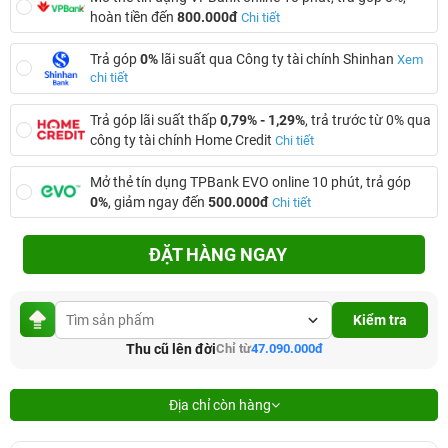
hoàn tiền đến
800.000đ
Chi tiết
Trả góp
0%
lãi suất qua Công ty tài chính Shinhan
Xem
chi tiết
Trả góp lãi suất thấp
0,79% - 1,29%
, trả trước từ 0% qua
công ty tài chính Home Credit
Chi tiết
Mở thẻ tín dụng TPBank EVO online 10 phút, trả góp
0%
, giảm ngay đến
500.000đ
Chi tiết
ĐẶT HÀNG NGAY
Kiểm tra
Thu cũ lên đời
Chỉ từ
47.090.000đ
Địa chỉ còn hàng