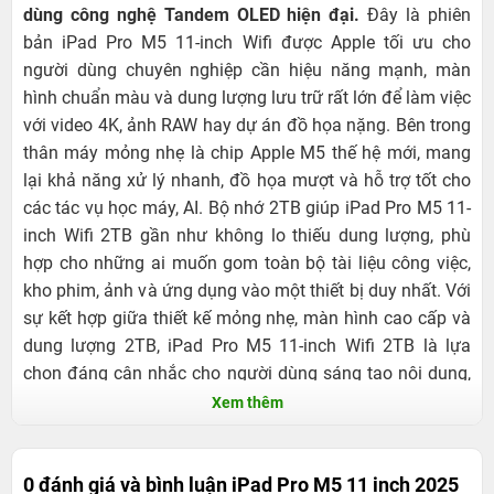
dùng công nghệ Tandem OLED hiện đại.
Đây là phiên
bản iPad Pro M5 11-inch Wifi được Apple tối ưu cho
người dùng chuyên nghiệp cần hiệu năng mạnh, màn
hình chuẩn màu và dung lượng lưu trữ rất lớn để làm việc
với video 4K, ảnh RAW hay dự án đồ họa nặng. Bên trong
thân máy mỏng nhẹ là chip Apple M5 thế hệ mới, mang
lại khả năng xử lý nhanh, đồ họa mượt và hỗ trợ tốt cho
các tác vụ học máy, AI. Bộ nhớ 2TB giúp iPad Pro M5 11-
inch Wifi 2TB gần như không lo thiếu dung lượng, phù
hợp cho những ai muốn gom toàn bộ tài liệu công việc,
kho phim, ảnh và ứng dụng vào một thiết bị duy nhất. Với
sự kết hợp giữa thiết kế mỏng nhẹ, màn hình cao cấp và
dung lượng 2TB, iPad Pro M5 11-inch Wifi 2TB là lựa
chọn đáng cân nhắc cho người dùng sáng tạo nội dung,
doanh nhân hoặc bất kỳ ai cần một thiết bị di động mạnh
Xem thêm
mẽ để làm việc và giải trí ở mọi nơi.
0 đánh giá và bình luận
iPad Pro M5 11 inch 2025