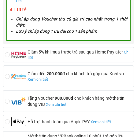
tiết
4. LƯU Ý:
Chỉ áp dụng Voucher thu cũ giá trị cao nhất trong 1 thời
điểm
Lưu ý chỉ áp dụng 1 ưu đãi cho 1 sản phẩm
Giảm
5%
khi mua trước trả sau qua Home Paylater
Chi
tiết
Giảm đến
200.000đ
cho khách trả góp qua Kredivo
Xem chi tiết
Tặng Voucher
900.000đ
cho khách hàng mở thẻ tín
dụng VIB
Xem chi tiết
Hỗ trợ thanh toán qua Apple PAY
Xem chi tiết
Mở thẻ tín dụng VPBank online 10 phút, trả góp 0%,