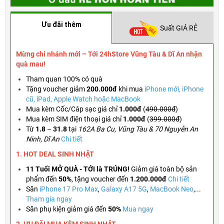
Ưu đãi thêm
Suất GIÁ RẺ
Mừng chi nhánh mới – Tới 24hStore Vũng Tàu & Dĩ An nhận
quà mau!
Tham quan 100% có quà
Tặng voucher
giảm
200.000đ
khi mua
iPhone mới, iPhone
cũ, iPad, Apple Watch hoặc MacBook
Mua kèm Cốc/Cáp sạc giá chỉ
1.000đ
(
490.000đ
)
Mua kèm SIM điện thoại giá chỉ
1.000đ
(
399.000đ
)
Từ
1.8
–
31.8
tại
162A Ba Cu, Vũng Tàu & 70 Nguyễn An
Ninh, Dĩ An
Chi tiết
1. HOT DEAL SINH NHẬT
11 Tuổi MỞ QUÀ - TỚI là TRÚNG!
Giảm giá toàn bộ sản
phẩm đến
50%
,
tặng voucher đến
1.200.000đ
Chi tiết
Săn
iPhone 17 Pro Max
,
Galaxy A17 5G
,
MacBook Neo
,...
Tham gia ngay
Săn phụ kiện giảm giá đến
50%
Mua ngay