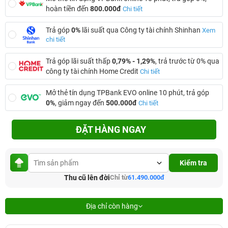
hoàn tiền đến
800.000đ
Chi tiết
Trả góp
0%
lãi suất qua Công ty tài chính Shinhan
Xem
chi tiết
Trả góp lãi suất thấp
0,79% - 1,29%
, trả trước từ 0% qua
công ty tài chính Home Credit
Chi tiết
Mở thẻ tín dụng TPBank EVO online 10 phút, trả góp
0%
, giảm ngay đến
500.000đ
Chi tiết
ĐẶT HÀNG NGAY
Kiểm tra
Thu cũ lên đời
Chỉ từ
61.490.000đ
Địa chỉ còn hàng