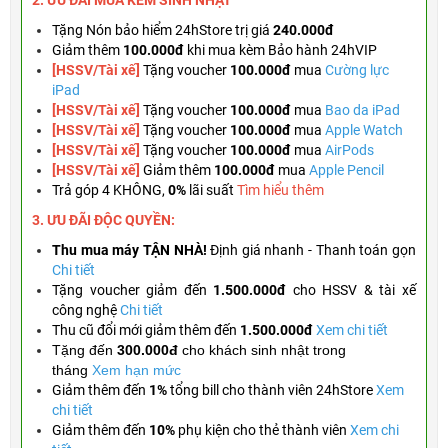
2. ƯU ĐÃI MUA KÈM
SINH NHẬT
Tặng
Nón bảo hiểm 24hStore trị giá
240.000đ
Giảm thêm
100.000đ
khi mua kèm Bảo hành 24hVIP
[HSSV/Tài xế]
Tặng voucher
100.000đ
mua
Cường lực
iPad
[HSSV/Tài xế]
Tặng voucher
100.000đ
mua
Bao da iPad
[HSSV/Tài xế]
Tặng
voucher
100.000đ
mua
Apple Watch
[HSSV/Tài xế]
Tặng
voucher
100.000đ
mua
AirPods
[HSSV/Tài xế]
Giảm thêm
100.000đ
mua
Apple Pencil
Trả góp 4 KHÔNG,
0%
lãi suất
Tìm hiểu thêm
3. ƯU ĐÃI ĐỘC QUYỀN:
Thu mua máy TẬN NHÀ!
Định giá nhanh - Thanh toán gọn
Chi tiết
Tặng
voucher giảm đến
1.500.000đ
cho HSSV & tài xế
công nghệ
Chi tiết
Thu cũ đổi mới giảm thêm đến
1.500.000đ
Xem chi tiết
Tặng đến
300.000đ
cho khách sinh nhật trong
tháng
Xem hạn mức
Giảm thêm đến
1%
tổng bill cho thành viên 24hStore
Xem
chi tiết
Giảm thêm đến
10%
phụ kiện cho thẻ thành viên
Xem chi