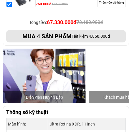
Thêm vào giỏ hàng
760.000đ
1.150.000đ
67.330.000đ
72.180.000đ
Tổng tiền:
MUA
4
SẢN PHẨM
Tiết kiệm 4.850.000đ
Diễn viên Huỳnh Lập
Khách mua hàng
Thông số kỹ thuật
Màn hình:
Ultra Retina XDR, 11 inch