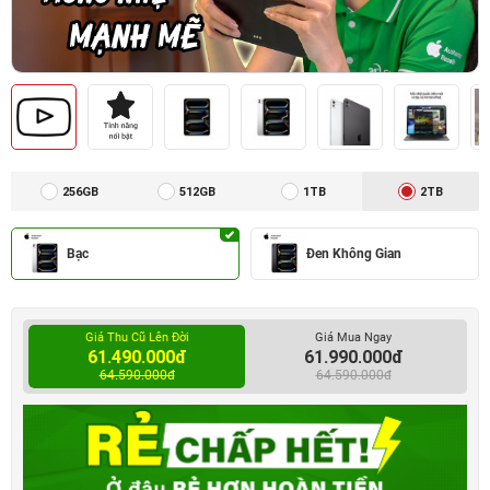
256GB
512GB
1TB
2TB
Bạc
Đen Không Gian
Giá Thu Cũ Lên Đời
Giá Mua Ngay
61.490.000đ
61.990.000đ
64.590.000đ
64.590.000đ