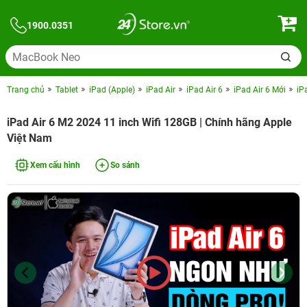
1900.0351
Trang chủ
Tablet
iPad (Apple)
iPad Air
iPad Air 6
iPad Air 6 Mới
iP
iPad Air 6 M2 2024 11 inch Wifi 128GB | Chính hãng Apple
Việt Nam
Xem cấu hình
So sánh