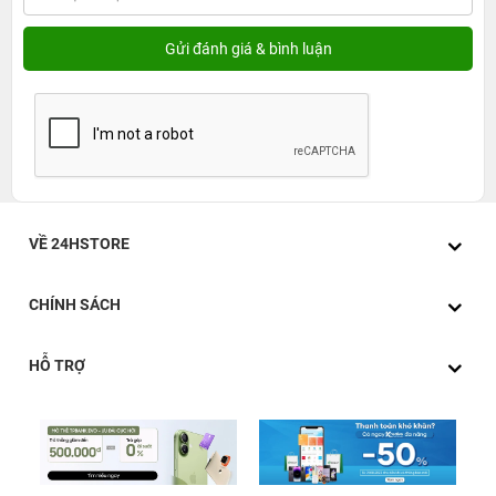
và Xanh Dương. Những gam màu này đều giúp thể hiện
phong cách riêng của người dùng.
iPad Air 6 M2 11-inch Wi-Fi sở hữu màn hình
với độ phân giải cao
VỀ 24HSTORE
CHÍNH SÁCH
HỖ TRỢ