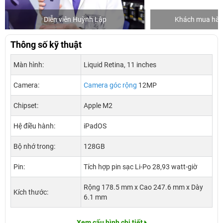
Diễn viên Huỳnh Lập
Khách mua hàng
Thông số kỹ thuật
Màn hình:
Liquid Retina, 11 inches
Camera:
Camera góc rộng
12MP
Chipset:
Apple M2
Hệ điều hành:
iPadOS
Bộ nhớ trong:
128GB
Pin:
Tích hợp pin sạc Li-Po 28,93 watt‑giờ
Rộng 178.5 mm x Cao 247.6 mm x Dày
Kích thước:
6.1 mm
Xem cấu hình chi tiết