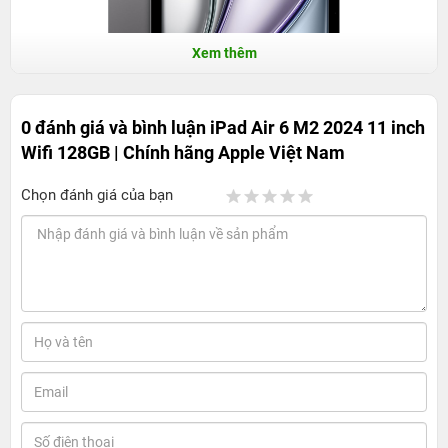
Xem thêm
0 đánh giá và bình luận
iPad Air 6 M2 2024 11 inch
Wifi 128GB | Chính hãng Apple Việt Nam
Chọn đánh giá của bạn
Với thiết kế mỏng nhẹ và tinh tế, iPad Air 6 M2 11-inch
thu hút người dùng ngay từ ánh nhìn đầu tiên. Độ dày
của thiết bị là 6.1mm và có trọng lượng 462 gram, bạn có
thể mang theo bất kỳ nơi đâu một cách dễ dàng. Bên
cạnh đó, sản phẩm có các bo tròn mềm mại cùng phần
vỏ được chế tạo từ kim loại chất lượng cao tạo nên một
cảm giác cầm nắm vô cùng thoải mái.
Bên cạnh các màu sắc quen thuộc như Xám Không Gian
và Trắng, iPad Air 6 còn có thêm hai tùy chọn mới: Tím