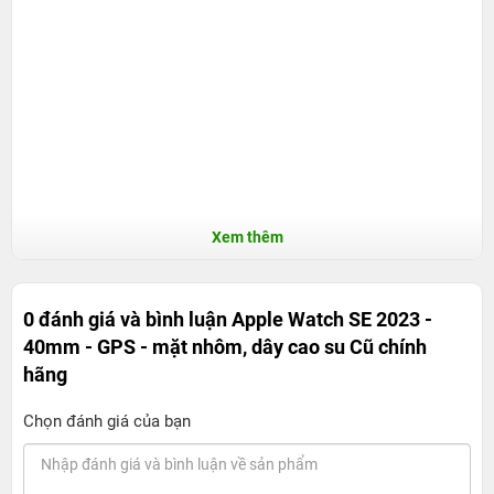
Xem thêm
0 đánh giá và bình luận
Apple Watch SE 2023 -
40mm - GPS - mặt nhôm, dây cao su Cũ chính
hãng
Chọn đánh giá của bạn
Thiết kế siêu hiện đại, tiện lợi