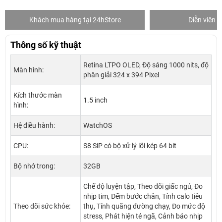
i 24hStore
Diễn viên Duy Khánh
Thông số kỹ thuật
Retina LTPO OLED, Độ sáng 1000 nits, độ
Màn hình:
phân giải 324 x 394 Pixel
Kích thước màn
1.5 inch
hình:
Hệ điều hành:
WatchOS
CPU:
S8 SiP có bộ xử lý lõi kép 64 bit
Bộ nhớ trong:
32GB
Chế độ luyện tập, Theo dõi giấc ngủ, Đo
nhịp tim, Đếm bước chân, Tính calo tiêu
Theo dõi sức khỏe:
thụ, Tính quãng đường chạy, Đo mức độ
stress, Phát hiện té ngã, Cảnh báo nhịp