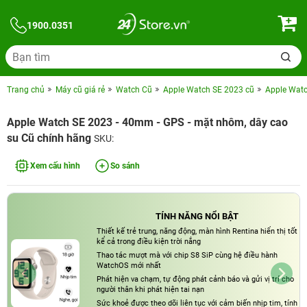
1900.0351
Trang chủ
Máy cũ giá rẻ
Watch Cũ
Apple Watch SE 2023 cũ
Apple Watc
Apple Watch SE 2023 - 40mm - GPS - mặt nhôm, dây cao
su Cũ chính hãng
SKU:
Xem cấu hình
So sánh
TÍNH NĂNG NỔI BẬT
Thiết kế trẻ trung, năng động, màn hình Rentina hiển thị tốt
kể cả trong điều kiện trời nắng
Thao tác mượt mà với chip S8 SiP cùng hệ điều hành
WatchOS mới nhất
Phát hiện va chạm, tự động phát cảnh báo và gửi vị trí cho
người thân khi phát hiện tai nạn
Sức khoẻ được theo dõi liên tục với cảm biến nhịp tim, tính