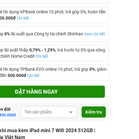
ẻ tín dụng VPBank online 10 phút, trả góp 0%, hoàn tiền
00.000đ
Chi tiết
óp
0%
lãi suất qua Công ty tài chính Shinhan
Xem chi tiết
óp lãi suất thấp
0,79% - 1,29%
, trả trước từ 0% qua công
i chính Home Credit
Chi tiết
ẻ tín dụng TPBank EVO online 10 phút, trả góp
0%
, giảm
 đến
500.000đ
Chi tiết
ĐẶT HÀNG NGAY
ên đời
Kiểm tra
490.000đ
khi mua kèm iPad mini 7 Wifi 2024 512GB |
le Việt Nam