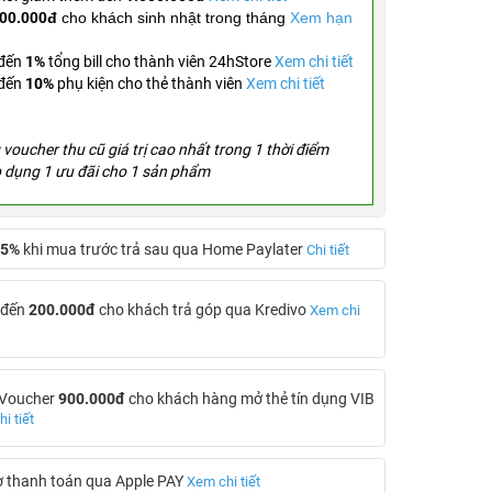
00.000đ
cho khách sinh nhật trong tháng
Xem hạn
 đến
1%
tổng bill cho thành viên 24hStore
Xem chi tiết
 đến
10%
phụ kiện cho thẻ thành viên
Xem chi tiết
voucher thu cũ giá trị cao nhất trong 1 thời điểm
p dụng 1 ưu đãi cho 1 sản phẩm
5%
khi mua trước trả sau qua Home Paylater
Chi tiết
 đến
200.000đ
cho khách trả góp qua Kredivo
Xem chi
 Voucher
900.000đ
cho khách hàng mở thẻ tín dụng VIB
i tiết
ợ thanh toán qua Apple PAY
Xem chi tiết