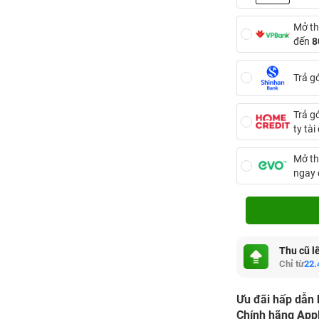
Mở th
đến
8
Trả g
Trả g
ty tà
Mở th
ngay
Thu cũ l
Chỉ từ
22.
Ưu đãi hấp dẫn 
Chính hãng App