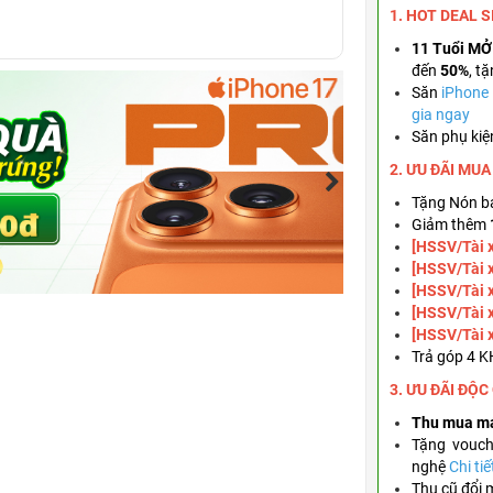
1. HOT DEAL 
11 Tuổi MỞ
đến
50%
,
tặ
Săn
iPhone
gia ngay
Săn phụ kiệ
2. ƯU ĐÃI MU
Tặng
Nón bả
Giảm thêm
[HSSV/Tài 
[HSSV/Tài 
[HSSV/Tài 
[HSSV/Tài 
[HSSV/Tài 
Trả góp 4 
3. ƯU ĐÃI ĐỘC
Thu mua m
Tặng
vouc
nghệ
Chi tiế
Thu cũ đổi 