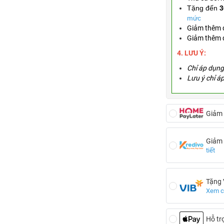
Tặng đến
3
mức
Giảm thêm
Giảm thêm
4. LƯU Ý:
Chỉ áp dụng 
Lưu ý chỉ á
Giảm
Giảm
tiết
Tặng
Xem ch
Hỗ tr