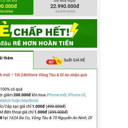
 Cũ Lên Đời
Giá Mua Ngay
Apple Pencil để viết tại bất kỳ trường văn bản nào
90.000đ
22.990.000đ
sẵn sàng các ứng dụng trên App Store.
890.000đ
24.890.000đ
Các camera tiên tiến - Camera trước Ultra Wide 
và Camera sau Wide 12MP với flash True Tone, t
hảo để quét tài liệu, chụp ảnh và quay video 4K
KẾT NỐI - Wi-Fi 6E đem đến cho bạn kết nối khôn
nhanh để chuyển nhanh ảnh, tài liệu và tệp video 
ãi thêm
Suất GIÁ RẺ
h mới – Tới 24hStore Vũng Tàu & Dĩ An nhận quà
100% có quà
er
giảm
200.000đ
khi mua
iPhone mới, iPhone cũ,
e Watch hoặc MacBook
c/Cáp sạc giá chỉ
1.000đ
(
490.000đ
)
 điện thoại giá chỉ
1.000đ
(
399.000đ
)
.8
tại
162A Ba Cu, Vũng Tàu & 70 Nguyễn An Ninh, Dĩ