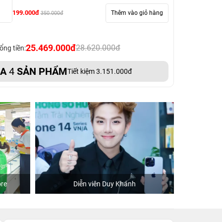
199.000đ
Thêm vào giỏ hàng
350.000đ
25.469.000đ
28.620.000đ
ổng tiền:
UA
4
SẢN PHẨM
Tiết kiệm 3.151.000đ
re
Diễn viên Duy Khánh
Khách