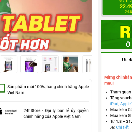
Giá Thu
22.4
24.
Ưu đ
Mừng chi nhán
mau!
Sản phẩm mới 100%, hàng chính hãng Apple
Tham quan 
Việt Nam
Tặng vouch
iPad, Appl
Mua kèm Cố
24hStore - Đại lý bán lẻ ủy quyền
Mua kèm SIM
chính hãng của Apple Việt Nam
Từ
1.8
–
31
An
Chi tiết