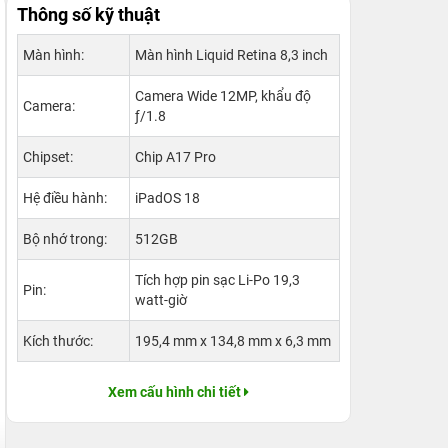
Thông số kỹ thuật
Màn hình:
Màn hình Liquid Retina 8,3 inch
Camera Wide 12MP, khẩu độ
Camera:
ƒ/1.8
Chipset:
Chip A17 Pro
Hệ điều hành:
iPadOS 18
Bộ nhớ trong:
512GB
Tích hợp pin sạc Li-Po 19,3
Pin:
watt‑giờ
Kích thước:
195,4 mm x 134,8 mm x 6,3 mm
Xem cấu hình chi tiết