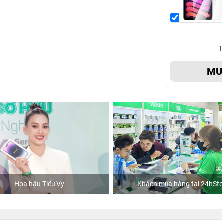
T
M
Hoa hậu Tiểu Vy
Khách mua hàng tại 24hSto