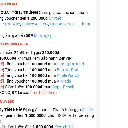
SINH NHẬT
 QUÀ - TỚI là TRÚNG!
Giảm giá toàn bộ sản phẩm
ng voucher đến
1.200.000đ
Chi tiết
 17 Pro Max
,
Galaxy A17 5G
,
MacBook Neo
,...
Tham
n giảm giá đến
50%
Mua ngay
A KÈM
SINH NHẬT
o hiểm 24hStore trị giá
240.000đ
100.000đ
khi mua kèm Bảo hành 24hVIP
xế]
Tặng voucher
100.000đ
mua
Cường lực iPad
xế]
Tặng voucher
100.000đ
mua
Bao da iPad
xế]
Tặng
voucher
100.000đ
mua
Apple Watch
xế]
Tặng
voucher
100.000đ
mua
AirPods
xế]
Giảm thêm
100.000đ
mua
Apple Pencil
KHÔNG,
0%
lãi suất
Tìm hiểu thêm
 QUYỀN:
áy TẬN NHÀ!
Định giá nhanh - Thanh toán gọn
Chi tiết
her giảm đến
1.500.000đ
cho HSSV & tài xế công
t
mới giảm thêm đến
1.500.000đ
Xem chi tiết