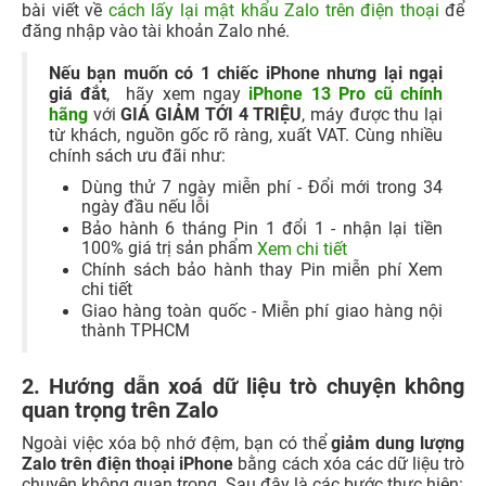
bài viết về
cách lấy lại mật khẩu Zalo trên điện thoại
để
đăng nhập vào tài khoản Zalo nhé.
Nếu bạn muốn có 1 chiếc iPhone nhưng lại ngại
giá đắt
, hãy xem ngay
iPhone 13 Pro cũ chính
hãng
với
GIÁ GIẢM TỚI 4 TRIỆU
, máy được thu lại
từ khách, nguồn gốc rõ ràng, xuất VAT. Cùng nhiều
chính sách ưu đãi như:
Dùng thử 7 ngày miễn phí - Đổi mới trong 34
ngày đầu nếu lỗi
Bảo hành 6 tháng Pin 1 đổi 1 - nhận lại tiền
100% giá trị sản phẩm
Xem chi tiết
Chính sách bảo hành thay Pin miễn phí Xem
chi tiết
Giao hàng toàn quốc - Miễn phí giao hàng nội
thành TPHCM
2. Hướng dẫn xoá dữ liệu trò chuyện không
quan trọng trên Zalo
Ngoài việc xóa bộ nhớ đệm, bạn có thể
giảm dung lượng
Zalo trên điện thoại iPhone
bằng cách xóa các dữ liệu trò
chuyện không quan trọng. Sau đây là các bước thực hiện: