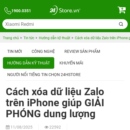
1900.0351
Trang chủ
Tin tức
Hướng dẫn kỹ thuật
Cách xóa dữ liệu Zalo trên iPhone
TIN MỚI
CÔNG NGHỆ
REVIEW SẢN PHẨM
HƯỚNG DẪN KỸ THUẬT
KHUYẾN MÃI
NGƯỜI NỔI TIẾNG TIN CHỌN 24HSTORE
Cách xóa dữ liệu Zalo
trên iPhone giúp GIẢI
PHÓNG dung lượng
11/08/2025
22592