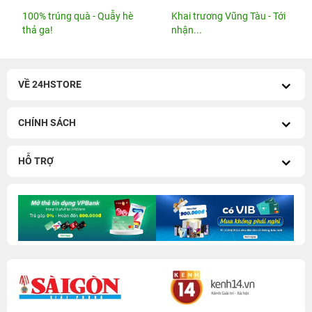
100% trúng quà - Quẫy hè
Khai trương Vũng Tàu - Tới
thả ga!
nhận...
VỀ 24HSTORE
CHÍNH SÁCH
HỖ TRỢ