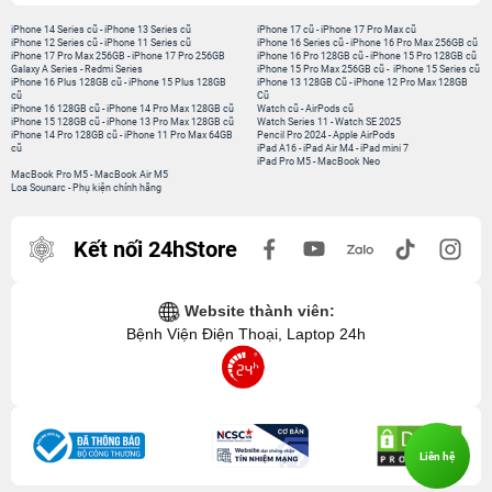
iPhone 14 Series cũ
-
iPhone 13 Series cũ
iPhone 17 cũ
-
iPhone 17 Pro Max cũ
iPhone 12 Series cũ
-
iPhone 11 Series cũ
iPhone 16 Series cũ
-
iPhone 16 Pro Max 256GB cũ
iPhone 17 Pro Max 256GB
-
iPhone 17 Pro 256GB
iPhone 16 Pro 128GB cũ
-
iPhone 15 Pro 128GB cũ
Galaxy A Series
-
Redmi Series
iPhone 15 Pro Max 256GB cũ
-
iPhone 15 Series cũ
iPhone 16 Plus 128GB cũ
-
iPhone 15 Plus 128GB
iPhone 13 128GB Cũ
-
iPhone 12 Pro Max 128GB
cũ
Cũ
iPhone 16 128GB cũ
-
iPhone 14 Pro Max 128GB cũ
Watch cũ
-
AirPods cũ
iPhone 15 128GB cũ
-
iPhone 13 Pro Max 128GB cũ
Watch Series 11
-
Watch SE 2025
iPhone 14 Pro 128GB cũ
-
iPhone 11 Pro Max 64GB
Pencil Pro 2024
-
Apple AirPods
cũ
iPad A16
-
iPad Air M4
-
iPad mini 7
iPad Pro M5
-
MacBook Neo
MacBook Pro M5
-
MacBook Air M5
Loa Sounarc
-
Phụ kiện chính hãng
Kết nối 24hStore
Website thành viên:
Bệnh Viện Điện Thoại, Laptop 24h
Liên hệ