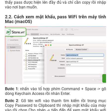
thấy pass được hiện lên đầy đủ và chỉ cần copy rồi nhập
vào nơi bạn muốn.
2.2. Cách xem mật khẩu, pass WiFi trên máy tính
Mac (macOS)
Bước 1
: nhấn vào tổ hợp phím Command + Space -> gõ
dòng Keychain Access rồi nhán Enter.
Bước 2
: Gõ tên wifi vào thanh tìm kiếm rồi trong mục
Copy Password to Clipboard thì nhập mật khẩu của máy
vào rồi chọn Cho phép -> tiếp đến để xem mật khẩu wifi