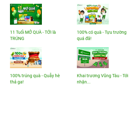
11 Tuổi MỞ QUÀ - TỚI là
100% có quà - Tựu trường
TRÚNG
quá đã!
100% trúng quà - Quẫy hè
Khai trương Vũng Tàu - Tới
thả ga!
nhận...