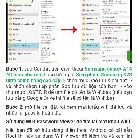
Bước 1
: vào Cài đặt trên điện thoại
Samsung galaxy A14
4G luôn như mới
hoặc tương tự
Siêu phẩm Samsung S23
ultra chính hãng cao cấp
-> chọn mục Sao lưu & cài đặt ->
và nhấn chọn tiếp phần Sao lưu dữ liệu của bạn -> vào
thư mực LOST.DIR để tìm file có tên là Wi-fi.bak (nếu bạn
lưu bằng Google Drive thì file sẽ có tên là Wi-fi.ba)
Bước 2
: mở file cài đặt rồi xem mật khẩu wifi đã lưu và
nhập lại pass là hoàn tất.
Sử dụng WiFi Password Viewer để tìm lại mật khẩu WiFi
Nếu bạn đã sở hữu dòng điện thoại Android có cài sẵn
Root thì hãy sử dụng Wifi Viewer để kiểm tra và xem lại