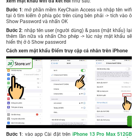
xem mật khẩu wifi đã kết nối
như sau:
Bước 1
: mở phần mềm KeyChain Access và nhập tên wifi
tại ô tìm kiếm ở phía góc trên cùng bên phải -> tích vào ô
Show Password và nhấn OK
Bước 2
: nhập tên user (người dùng) & pass (mật khẩu) lại
thêm lần nữa và nhấn Cho phép -> lúc này mật khẩu sẽ
hiển thị ở ô Show password
Cách xem mật khẩu Điểm truy cập cá nhân trên iPhone
Bước 1
: vào app Cài đặt trên
iPhone 13 Pro Max 512GB