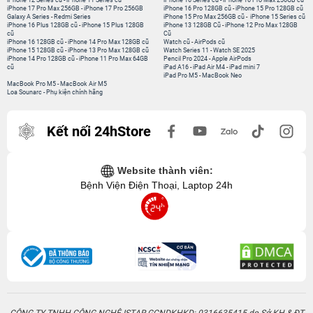
iPhone 17 Pro Max 256GB
-
iPhone 17 Pro 256GB
iPhone 16 Pro 128GB cũ
-
iPhone 15 Pro 128GB cũ
Galaxy A Series
-
Redmi Series
iPhone 15 Pro Max 256GB cũ
-
iPhone 15 Series cũ
iPhone 16 Plus 128GB cũ
-
iPhone 15 Plus 128GB
iPhone 13 128GB Cũ
-
iPhone 12 Pro Max 128GB
cũ
Cũ
iPhone 16 128GB cũ
-
iPhone 14 Pro Max 128GB cũ
Watch cũ
-
AirPods cũ
iPhone 15 128GB cũ
-
iPhone 13 Pro Max 128GB cũ
Watch Series 11
-
Watch SE 2025
iPhone 14 Pro 128GB cũ
-
iPhone 11 Pro Max 64GB
Pencil Pro 2024
-
Apple AirPods
cũ
iPad A16
-
iPad Air M4
-
iPad mini 7
iPad Pro M5
-
MacBook Neo
MacBook Pro M5
-
MacBook Air M5
Loa Sounarc
-
Phụ kiện chính hãng
Kết nối 24hStore
Website thành viên:
Bệnh Viện Điện Thoại, Laptop 24h
CÔNG TY TNHH CÔNG NGHỆ ISTAR GCNDKHKD: 0316635415 do Sở KH & ĐT