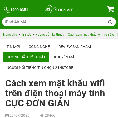
1900.0351
Trang chủ
Tin tức
Hướng dẫn kỹ thuật
Cách xem mật khẩu wifi trên điện
TIN MỚI
CÔNG NGHỆ
REVIEW SẢN PHẨM
HƯỚNG DẪN KỸ THUẬT
KHUYẾN MÃI
NGƯỜI NỔI TIẾNG TIN CHỌN 24HSTORE
Cách xem mật khẩu wifi
trên điện thoại máy tính
CỰC ĐƠN GIẢN
28/07/2025
28466