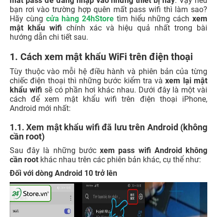
mất pass để đăng nhập vào những thiết bị này
. Vậy nếu
bạn rơi vào trường hợp quên mất pass wifi thì làm sao?
Hãy cùng
cửa hàng 24hStore
tìm hiểu những cách
xem
mật khẩu wifi
chính xác và hiệu quả nhất trong bài
hướng dẫn chi tiết sau.
1. Cách xem mật khẩu WiFi trên điện thoại
Tùy thuộc vào mỗi hệ điều hành và phiên bản của từng
chiếc điện thoại thì những bước kiểm tra và
xem lại mật
khẩu wifi
sẽ có phần hơi khác nhau. Dưới đây là một vài
cách để xem mật khẩu wifi trên điện thoại iPhone,
Android mới nhất:
1.1. Xem mật khẩu wifi đã lưu trên Android (không
cần root)
Sau đây là những bước
xem pass wifi Android không
cần root
khác nhau trên các phiên bản khác, cụ thể như:
Đối với dòng Android 10 trở lên