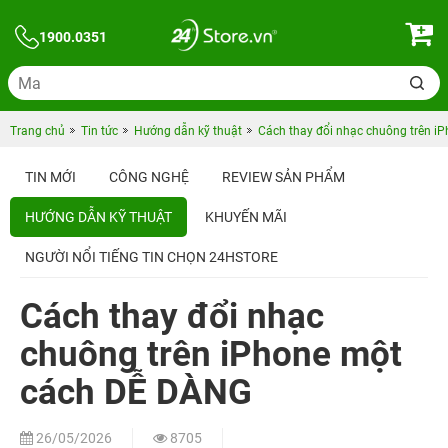
1900.0351
Trang chủ
Tin tức
Hướng dẫn kỹ thuật
Cách thay đổi nhạc chuông trên 
TIN MỚI
CÔNG NGHỆ
REVIEW SẢN PHẨM
HƯỚNG DẪN KỸ THUẬT
KHUYẾN MÃI
NGƯỜI NỔI TIẾNG TIN CHỌN 24HSTORE
Cách thay đổi nhạc
chuông trên iPhone một
cách DỄ DÀNG
26/05/2026
8705