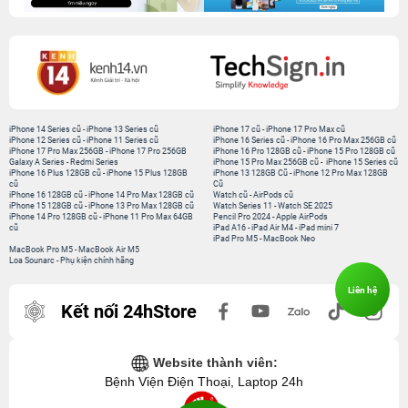
iPhone 14 Series cũ
-
iPhone 13 Series cũ
iPhone 17 cũ
-
iPhone 17 Pro Max cũ
iPhone 12 Series cũ
-
iPhone 11 Series cũ
iPhone 16 Series cũ
-
iPhone 16 Pro Max 256GB cũ
iPhone 17 Pro Max 256GB
-
iPhone 17 Pro 256GB
iPhone 16 Pro 128GB cũ
-
iPhone 15 Pro 128GB cũ
Galaxy A Series
-
Redmi Series
iPhone 15 Pro Max 256GB cũ
-
iPhone 15 Series cũ
iPhone 16 Plus 128GB cũ
-
iPhone 15 Plus 128GB
iPhone 13 128GB Cũ
-
iPhone 12 Pro Max 128GB
cũ
Cũ
iPhone 16 128GB cũ
-
iPhone 14 Pro Max 128GB cũ
Watch cũ
-
AirPods cũ
iPhone 15 128GB cũ
-
iPhone 13 Pro Max 128GB cũ
Watch Series 11
-
Watch SE 2025
iPhone 14 Pro 128GB cũ
-
iPhone 11 Pro Max 64GB
Pencil Pro 2024
-
Apple AirPods
cũ
iPad A16
-
iPad Air M4
-
iPad mini 7
iPad Pro M5
-
MacBook Neo
MacBook Pro M5
-
MacBook Air M5
Loa Sounarc
-
Phụ kiện chính hãng
Liên hệ
Kết nối 24hStore
Website thành viên:
Bệnh Viện Điện Thoại, Laptop 24h