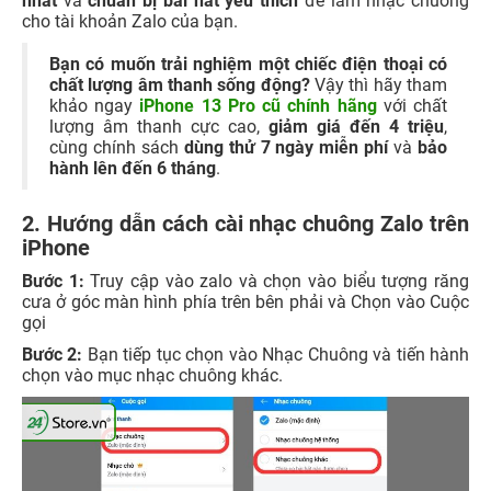
nhất
và
chuẩn bị bài hát yêu thích
để làm nhạc chuông
cho tài khoản Zalo của bạn.
Bạn có muốn trải nghiệm một chiếc điện thoại có
chất lượng âm thanh sống động?
Vậy thì hãy tham
khảo ngay
iPhone 13 Pro cũ chính hãng
với chất
lượng âm thanh cực cao,
giảm giá đến 4 triệu
,
cùng chính sách
dùng thử 7 ngày miễn phí
và
bảo
hành lên đến 6 tháng
.
2. Hướng dẫn cách cài nhạc chuông Zalo trên
iPhone
Bước 1:
Truy cập vào zalo và chọn vào biểu tượng răng
cưa ở góc màn hình phía trên bên phải và Chọn vào Cuộc
gọi
Bước 2:
Bạn tiếp tục chọn vào Nhạc Chuông và tiến hành
chọn vào mục nhạc chuông khác.