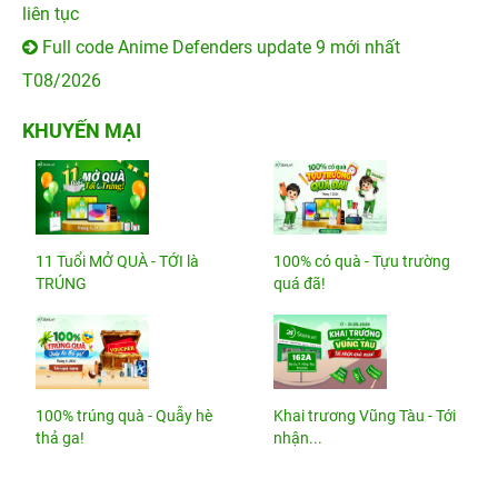
liên tục
Full code Anime Defenders update 9 mới nhất
T08/2026
KHUYẾN MẠI
11 Tuổi MỞ QUÀ - TỚI là
100% có quà - Tựu trường
TRÚNG
quá đã!
100% trúng quà - Quẫy hè
Khai trương Vũng Tàu - Tới
thả ga!
nhận...