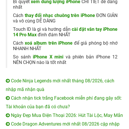
Bí quyết
xem dung lượng iPhone
CHI TIẾT dễ dàng
nhất
Cách
thay đổi nhạc chuông trên iPhone
ĐƠN GIẢN
và vô cùng DỄ DÀNG
Touch ID là gì và hướng dẫn
cài đặt vân tay iPhone
14 Pro Max
đình đám NHẤT
Cách
xoá album trên iPhone
để giả phóng bộ nhớ
NHANH NHẤT
So sánh
iPhone X mini
và phiên bản iPhone 12
NÊN CHỌN nào là tốt nhất
Code Ninja Legends mới nhất tháng 08/2026, cách
nhập mã nhận quà
Cách nhận tick trắng Facebook miễn phí đang gây sốt:
Tài khoản của bạn đã có chưa?
Ngày Đẹp Mua Điện Thoại 2026: Hút Tài Lộc, May Mắn
Code Dragon Adventures mới nhất 08/2026 cập nhập