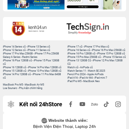
iPhone 14 Series cũ
-
iPhone 13 Series cũ
iPhone 17 cũ
-
iPhone 17 Pro Max cũ
iPhone 12 Series cũ
-
iPhone 11 Series cũ
iPhone 16 Series cũ
-
iPhone 16 Pro Max 256GB cũ
iPhone 17 Pro Max 256GB
-
iPhone 17 Pro 256GB
iPhone 16 Pro 128GB cũ
-
iPhone 15 Pro 128GB cũ
Galaxy A Series
-
Redmi Series
iPhone 15 Pro Max 256GB cũ
-
iPhone 15 Series cũ
iPhone 16 Plus 128GB cũ
-
iPhone 15 Plus 128GB
iPhone 13 128GB Cũ
-
iPhone 12 Pro Max 128GB
cũ
Cũ
iPhone 16 128GB cũ
-
iPhone 14 Pro Max 128GB cũ
Watch cũ
-
AirPods cũ
iPhone 15 128GB cũ
-
iPhone 13 Pro Max 128GB cũ
Watch Series 11
-
Watch SE 2025
iPhone 14 Pro 128GB cũ
-
iPhone 11 Pro Max 64GB
Pencil Pro 2024
-
Apple AirPods
cũ
iPad A16
-
iPad Air M4
-
iPad mini 7
iPad Pro M5
-
MacBook Neo
MacBook Pro M5
-
MacBook Air M5
Loa Sounarc
-
Phụ kiện chính hãng
Kết nối 24hStore
Website thành viên:
Bệnh Viện Điện Thoại, Laptop 24h