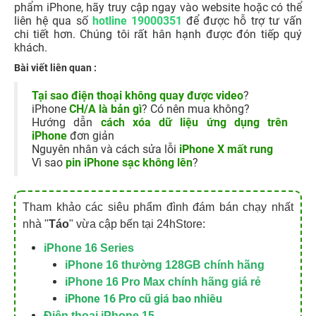
phẩm iPhone, hãy truy cập ngay vào website hoặc có thể
liên hệ qua số
hotline 19000351
để được hỗ trợ tư vấn
chi tiết hơn. Chúng tôi rất hân hạnh được đón tiếp quý
khách.
Bài viết liên quan :
Tại sao điện thoại không quay được video
?
iPhone
CH/A là bản gì
? Có nên mua không?
Hướng dẫn
cách xóa dữ liệu ứng dụng trên
iPhone
đơn giản
Nguyên nhân và cách sửa lỗi
iPhone X mất rung
Vì sao
pin iPhone sạc không lên
?
Tham khảo các siêu phẩm đình đám bán chạy nhất
nhà "
Táo
" vừa cập bến tại 24hStore:
iPhone 16 Series
iPhone 16 thường 128GB chính hãng
iPhone 16 Pro Max chính hãng giá rẻ
iPhone 16 Pro cũ giá bao nhiêu
Điện thoại iPhone 15