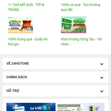
11 Tuổi MỞ QUÀ - TỚI là
100% có quà - Tựu trường
TRÚNG
quá đã!
100% trúng quà - Quẫy hè
Khai trương Vũng Tàu - Tới
thả ga!
nhận...
VỀ 24HSTORE
CHÍNH SÁCH
HỖ TRỢ