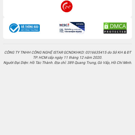
CÔNG TY TNHH CÔNG NGHỆ ISTAR GCNDKHKD: 0316635415 do Sở KH & ĐT
TP. HCM cấp ngày 11 tháng 12 năm 2020.
Người Đại Diện: Hồ Tác Thành. Địa chỉ: 389 Quang Trung, Gò Vấp, Hồ Chí Minh.