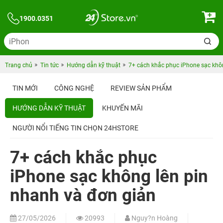
1900.0351
Trang chủ
Tin tức
Hướng dẫn kỹ thuật
7+ cách khắc phục iPhone sạc khô
TIN MỚI
CÔNG NGHỆ
REVIEW SẢN PHẨM
HƯỚNG DẪN KỸ THUẬT
KHUYẾN MÃI
NGƯỜI NỔI TIẾNG TIN CHỌN 24HSTORE
7+ cách khắc phục
iPhone sạc không lên pin
nhanh và đơn giản
27/05/2026
20993
Nguy?n Hoàng