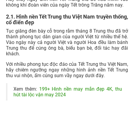
Hình nền Trung thu
cho máy tính, laptop, PC tuyệt đẹp,
ấm áp về chị Hằng Nga, chú Cuội, thỏ Ngọc dễ thương.
Hãy thay ngay ảnh nền Tết Trung thu để hòa mình vào
không khí đoàn viên của ngày Tết trông Trăng năm nay.