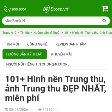
1900.0351
Trang chủ
Tin tức
Hướng dẫn kỹ thuật
101+ Hình nền Trung thu, ảnh Tru
TIN MỚI
CÔNG NGHỆ
REVIEW SẢN PHẨM
HƯỚNG DẪN KỸ THUẬT
KHUYẾN MÃI
NGƯỜI NỔI TIẾNG TIN CHỌN 24HSTORE
101+ Hình nền Trung thu,
ảnh Trung thu ĐẸP NHẤT,
miễn phí
05/03/2026
74830