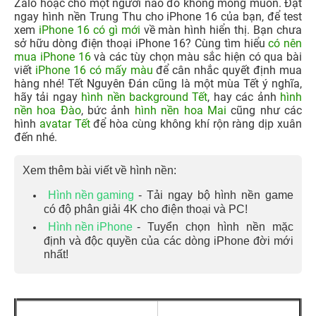
Hãy tải ngay những hình nền Trung thu rước đèn ông sao
vào đêm trăng với hình ảnh những đứa bé dễ thương
rong ruổi khắp xóm, cánh đồng ngân nga cùng tiếng hát
“Tết Trung thu em rước đèn đi chơi…” ngay dưới đây.
Ngoài ra, hãy xem ngay
cách xóa tin nhắn Zalo sau 1
ngày
cực đơn giản nếu lỡ vô tình gửi tin nhắn vào group
Zalo hoặc cho một người nào đó không mong muốn.
Đặt
ngay hình nền Trung Thu cho iPhone 16 của bạn, để test
xem
iPhone 16 có gì mới
về màn hình hiển thị. Bạn chưa
sở hữu dòng điện thoại iPhone 16? Cùng tìm hiểu
có nên
mua iPhone 16
và các tùy chọn màu sắc hiện có qua bài
viết
iPhone 16 có mấy màu
để cân nhắc quyết định mua
hàng nhé! Tết Nguyên Đán cũng là một mùa Tết ý nghĩa,
hãy tải ngay
hình nền background Tết
, hay các ảnh
hình
nền hoa Đào
, bức ảnh
hình nền hoa Mai
cũng như các
hình
avatar Tết
để hòa cùng không khí rộn ràng dịp xuân
đến nhé.
Xem thêm bài viết về hình nền:
Hình nền gaming
- Tải ngay bộ hình nền game
có độ phân giải 4K cho điện thoại và PC!
Hình nền iPhone
- Tuyển chọn hình nền mặc