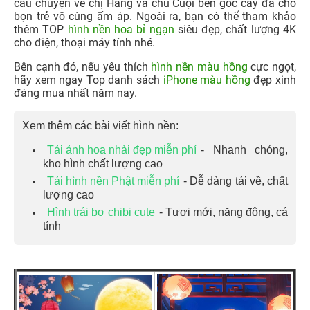
câu chuyện về chị Hằng và chú Cuội bên gốc cây đa cho
bọn trẻ vô cùng ấm áp. Ngoài ra, bạn có thể tham khảo
thêm TOP
hình nền hoa bỉ ngạn
siêu đẹp, chất lượng 4K
cho điện, thoại máy tính nhé.
Bên cạnh đó, nếu yêu thích
hình nền màu hồng
cực ngọt,
hãy xem ngay Top danh sách
iPhone màu hồng
đẹp xinh
đáng mua nhất năm nay.
Xem thêm các bài viết hình nền:
Tải ảnh hoa nhài đẹp miễn phí
- Nhanh chóng,
kho hình chất lượng cao
Tải hình nền Phật miễn phí
- Dễ dàng tải về, chất
lượng cao
Hình trái bơ chibi cute
- Tươi mới, năng động, cá
tính