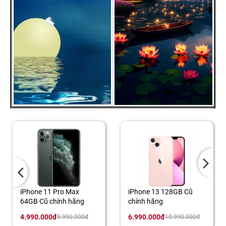
Max
iPhone 13 128GB Cũ
iPhone 11 64GB C
 hãng
chính hãng
chính hãng
6.990.000đ
4.090.000đ
0.000đ
10.990.000đ
6.990.0