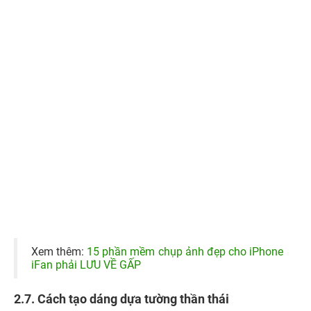
2.8. Cách tạo dáng chống chân cá tính
Với cách tạo dáng chống chân khi chụp ảnh sẽ tạo nên
một cảm giác rất cá tính và năng động cho màu bức ảnh.
Kiểu dáng chụp hình này đều hợp với cả nam và nữ và
nên chọn những mẫu trang phục cá tính và phóng
khoáng một chút nhé!