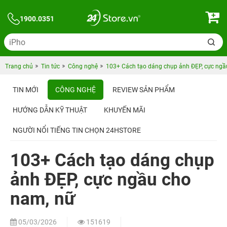
1900.0351
Trang chủ
Tin tức
Công nghệ
103+ Cách tạo dáng chụp ảnh ĐẸP, cực ngầ
TIN MỚI
CÔNG NGHỆ
REVIEW SẢN PHẨM
HƯỚNG DẪN KỸ THUẬT
KHUYẾN MÃI
NGƯỜI NỔI TIẾNG TIN CHỌN 24HSTORE
103+ Cách tạo dáng chụp
ảnh ĐẸP, cực ngầu cho
nam, nữ
05/03/2026
151619