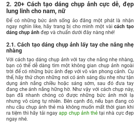
2.2. Cách tạo dáng chụp ảnh che mặt bằng đồ vật
Tương tự như cách tạo dáng chụp ảnh với tay che nắng,
các nàng có thể tạo sự bí ẩn những vẫn không kém phần
thu hút, dịu dàng, bằng cách dùng một cành hoa che mặt,
chiếc bánh hoặc có thể dùng tay che miệng khi đang giả
vờ cười tự nhiên. Với cách chụp này có thể tạo cho bức
ảnh thêm phần dễ thương, nhí nhảnh và đáng yêu.