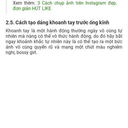
hoa
, cầm chiếc áo khoác của mình, túi xách, mắt kính,
nón,...