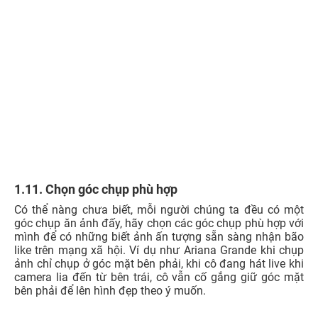
2. 20+ Cách tạo dáng chụp ảnh cực dễ, đẹp
lung linh cho nam, nữ
Để có những bức ảnh sống ảo đăng một phát là nhận
ngay nghìn like, hãy trang bị cho mình một vài
cách tạo
dáng chụp ảnh
đẹp và chuẩn dưới đây nàng nhé!
2.1. Cách tạo dáng chụp ảnh lấy tay che nắng nhẹ
nhàng
Với cách tạo dáng chụp ảnh với tay che nắng nhẹ nhàng,
bạn có thể dễ dàng tìm một không gian chụp ảnh ngoài
trời để có những bức ảnh đẹp với vô vàn phong cảnh. Cụ
thể, hãy thử chọn những nơi có ánh sáng dịu nhẹ như tận
dụng ánh nắng chiều hoặc sáng sớm, sau đó đưa tay
đang che ánh nắng hững hờ. Như vậy với cách chụp này,
bạn đã nhanh chóng có được những bức ảnh mới lạ