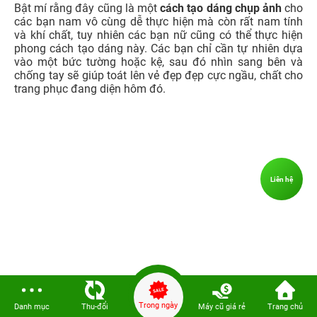
Liên hệ
2.9. Cách tạo dáng cười tự nhiên góc chụp cận
Với cách chụp ảnh cười tự nhiên, nàng có thể chọn đưa
Trong ngày
Danh mục
Thu-đổi
Máy cũ giá rẻ
Trang chủ
máy chụp cận để tôn lên vẻ đẹp nữ tính và dịu dàng của