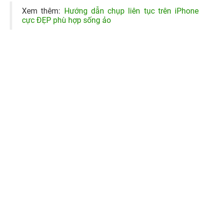
1.10. Chụp hình nơi có ánh sáng tốt
Khi chụp ảnh, ánh sáng là một yếu tốt rất quan trọng
quyết định màu sắc và kết cấu khác của bức ảnh có đẹp
hay không. Vì thế, bạn nên chọn những nơi có ánh sáng
tốt hoặc tận dụng ánh sáng tự nhiên như chụp ảnh vào
buổi sáng sớm vào buổi chiều. Nếu không tiện, hãy tự tạo
cho mình ánh sáng nhân tạo như bật đèn sáng, trang bị
đèn livestream (vì dạng đèn này có ánh sáng lên ảnh rất
tốt) hoặc chọn các mẫu đèn nhiều màu để chụp ảnh với
nhiều concept mới mẻ khác nhau.