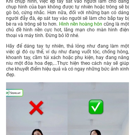
Khi chụp hình, việc ép tay sát vào người làm cho dáng
chụp hình của bạn không được tự nhiên hoặc trông sẽ bị
gò bó, cứng nhắc. Hơn nữa, đối với những bạn có dáng
người đẫy đà, ép sát tay vào người sẽ làm cho bắp tay bị
bè ra và trông sẽ to hơn.
Hình nền hoàng hôn
cũng là một
chủ đề hình nền cực hot, lãng mạn cho màn hình điện
thoại và máy tính. Đừng bỏ lỡ nhé.
Hãy để dáng tay tự nhiên, thả lỏng như đang làm một
việc gì đó cụ thể, ví dụ như đang vuốt tóc, chống hông,
khoanh tay, cầm túi xách hoặc phụ kiện, hay đang nâng
niu một đóa hoa đẹp,...Thực hiện theo cách này sẽ giúp
che khuyết điểm hiệu quả và có ngay những bức ảnh xinh
đẹp.