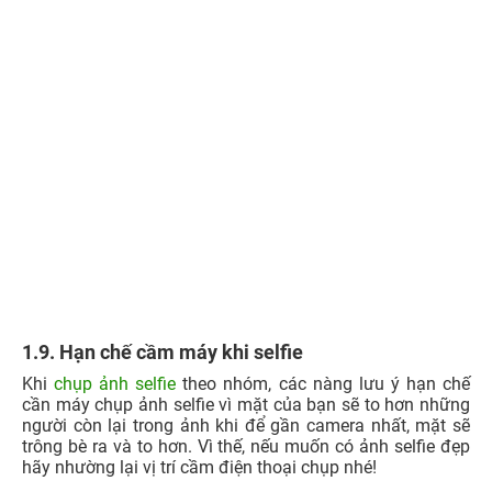
1.9. Hạn chế cầm máy khi selfie
Khi
chụp ảnh selfie
theo nhóm, các nàng lưu ý hạn chế
cần máy chụp ảnh selfie vì mặt của bạn sẽ to hơn những
người còn lại trong ảnh khi để gần camera nhất, mặt sẽ
trông bè ra và to hơn. Vì thế, nếu muốn có ảnh selfie đẹp
hãy nhường lại vị trí cầm điện thoại chụp nhé!
Xem thêm:
Hướng dẫn chụp liên tục trên iPhone
cực ĐẸP phù hợp sống ảo