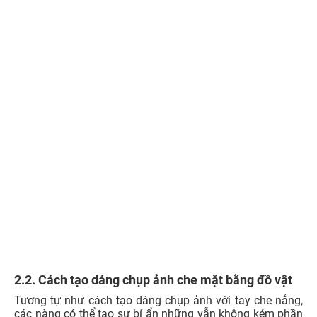
Xem thêm:
199+ Hình nền hoa hồng ĐẸP NHẤT, 8K
cho điện thoại, máy tính
2.3. Cách tạo dáng ánh nhìn về phía sau
Đây sẽ là cách chụp vô cùng hoàn hảo và rất phù hợp với
những cô gái có nụ cười đẹp và ttheo phong cách nhẹ
nhàng, tự do. Để chụp ảnh, nàng có thể giả vờ đang đi
hoặc đang chạy, sau đó nhẹ nhàng quay đầu lại nhìn vào
camera sau lưng và cười tự nhiên, cuối cùng nàng sẽ có
ngay một bức ảnh xinh xẻo vô cùng thu hút.