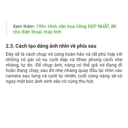
Camera
Một
cách chụp ảnh đẹp
dưới kiểu dáng hết sức tự nhiên
và độc đáo dành cho nàng đó chính là nhìn vào hướng
khác ngoài camera. Hãy tự nhiên sáng tạo kiểu dáng của
bạn ví dụ như đang đứng nhìn về hướng bầu trời, hoặc
đang ngồi đọc sách,... Lưu ý makeup nhẹ nhàng và chọn
trang phục đẹp nhất là sẽ có những bức ảnh xinh xắn
ngay.