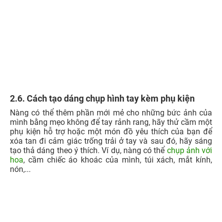
Xem thêm:
15 phần mềm chụp ảnh đẹp cho iPhone
iFan phải LƯU VỀ GẤP
2.7. Cách tạo dáng dựa tường thần thái
Bật mí rằng đây cũng là một
cách tạo dáng chụp ảnh
cho
các bạn nam vô cùng dễ thực hiện mà còn rất nam tính
và khí chất, tuy nhiên các bạn nữ cũng có thể thực hiện
phong cách tạo dáng này. Các bạn chỉ cần tự nhiên dựa
vào một bức tường hoặc kệ, sau đó nhìn sang bên và
chống tay sẽ giúp toát lên vẻ đẹp đẹp cực ngầu, chất cho
trang phục đang diện hôm đó.