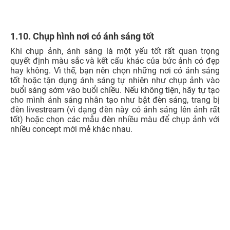
1.11. Chọn góc chụp phù hợp
Có thể nàng chưa biết, mỗi người chúng ta đều có một
góc chụp ăn ảnh đấy, hãy chọn các góc chụp phù hợp với
mình để có những biết ảnh ấn tượng sẵn sàng nhận bão
like trên mạng xã hội. Ví dụ như Ariana Grande khi chụp
ảnh chỉ chụp ở góc mặt bên phải, khi cô đang hát live khi
camera lia đến từ bên trái, cô vẫn cố gắng giữ góc mặt
bên phải để lên hình đẹp theo ý muốn.