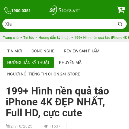
1900.0351
Trang chủ
Tin tức
Hướng dẫn kỹ thuật
199+ Hình nền quả táo iPhone 4K Đ
TIN MỚI
CÔNG NGHỆ
REVIEW SẢN PHẨM
HƯỚNG DẪN KỸ THUẬT
KHUYẾN MÃI
NGƯỜI NỔI TIẾNG TIN CHỌN 24HSTORE
199+ Hình nền quả táo
iPhone 4K ĐẸP NHẤT,
Full HD, cực cute
21/10/2025
11537