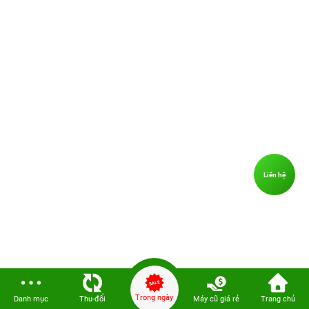
Bước 1: Mở “Cài đặt” trên iPhone.
Bước 2: Chọn mục “Hình nền”, sau đó nhấn vào
“Chọn hình nền mới”.
Bước 3: Tìm và chọn
hình nền quả táo iPhone 4K
bạn
đã tải về trong thư viện ảnh.
Bước 4: Điều chỉnh vị trí và kích thước hình nền sao
cho phù hợp.
Bước 5: Nhấn “Đặt”, chọn áp dụng cho Màn hình
khóa, Màn hình chính hoặc cả hai.
Liên hệ
Trong ngày
Danh mục
Thu-đổi
Máy cũ giá rẻ
Trang chủ