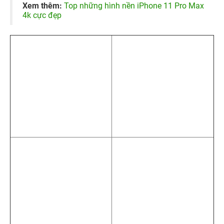
1.2. Hình nền quả táo iPhone 4K tối giản
Đối với những ai ưa chuộng phong cách tối giản,
hình
nền quả táo iPhone 4K
với thiết kế gọn gàng, ít chi tiết
nhưng vẫn tinh tế sẽ là lựa chọn hoàn hảo. Sự tối giản
này không chỉ giúp màn hình điện thoại trông sang trọng
mà còn rất dễ kết hợp với các icon và widget, mang đến
cảm giác hiện đại, thanh lịch.
Xem thêm:
Top những hình nền iPhone 11 Pro Max
4k cực đẹp