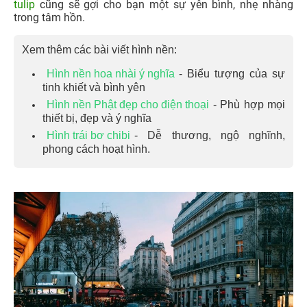
tulip
cũng sẽ gợi cho bạn một sự yên bình, nhẹ nhàng
trong tâm hồn.
Xem thêm các bài viết hình nền:
Hình nền hoa nhài ý nghĩa
- Biểu tượng của sự
tinh khiết và bình yên
Hình nền Phật đẹp cho điện thoại
- Phù hợp mọi
thiết bị, đẹp và ý nghĩa
Hình trái bơ chibi
- Dễ thương, ngộ nghĩnh,
phong cách hoạt hình.