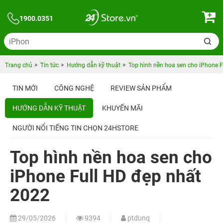
1900.0351
Trang chủ
Tin tức
Hướng dẫn kỹ thuật
Top hình nền hoa sen cho iPhone F
TIN MỚI
CÔNG NGHỆ
REVIEW SẢN PHẨM
HƯỚNG DẪN KỸ THUẬT
KHUYẾN MÃI
NGƯỜI NỔI TIẾNG TIN CHỌN 24HSTORE
Top hình nền hoa sen cho
iPhone Full HD đẹp nhất
2022
29/05/2026
9394
ptdunq