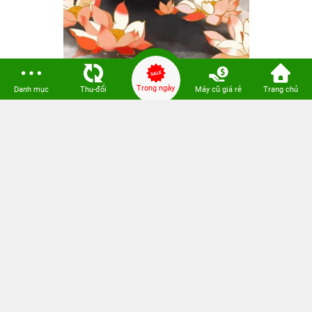
Trong ngày
Danh mục
Thu-đổi
Máy cũ giá rẻ
Trang chủ
Hy vọng bạn yêu thích những hình nền hoa sen cho
mua
hay bất cứ điện thoại
iPhone
điện thoại iPhone
cũ
nào
trên đây. Đừng quên chia sẻ với người thân và
theo dõi các bài viết tiếp theo của
24hStore
nhé. Mọi thắc
mắc vui lòng liên hệ tổng đài
1900.0351
.
Tham khảo các siêu phẩm đình đám bán chạy nhất
nhà "
Táo
" vừa cập bến tại 24hStore:
iPhone 16 Series
iPhone 16 Pro Max chính hãng giá rẻ
Apple iPhone 15
iPhone 15 Pro Max 256GB mới giá rẻ nhất