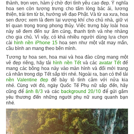
thành, trọn vẹn, hàm ý chờ đợi tình yêu cao đẹp. Ý nghĩa
hoa sen còn tượng trưng cho tấm lòng bác ái, lương
thiện, trái tim từ bi, hướng về đạo Phật. Và từ xa xưa, hoa
sen được xem là đem lại vượng khí cho chủ nhà, giữ vị
trí quan trọng trong phong thủy. Việc trưng bày loài hoa
này sẽ đem đến sự ấm cúng, thanh tịnh và nhẹ nhàng
cho gia chủ. Vì vậy, có khá nhiều người dùng lựa chọn
cài
hình nền iPhone 15
hoa sen như một vật may mắn,
cầu bình an mang theo bên mình.
Tương tự hoa sen, hoa mai và hoa đào cũng mang một
vẻ đẹp riêng, hãy tải
hình nền Tết
và các
avatar Tết
để
mang các bông hoa này vào màn hình và đổi mới trang
cá nhân trong dịp Tết sắp tới nhé. Ngoài ra, bạn có thể tải
nền Valentine đẹp
để bày tỏ tình cảm với nửa kia
Cùng với đó, ngày Quốc Tế Phụ nữ sắp đến, hãy
nhé.
cũng để
ảnh 8/3
và các
background 20/10
để gửi gắm
yêu thương đến những người phụ nữ xung quanh bạn
nhé.